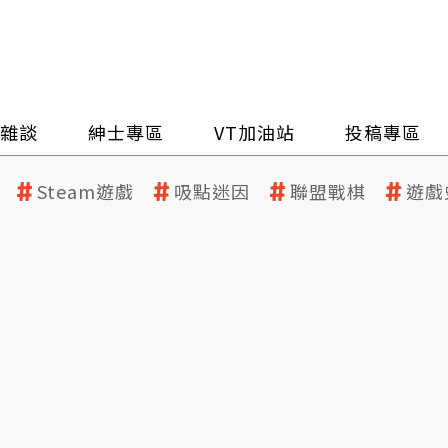
雜談
紳士專區
VT加油站
投稿專區
Steam遊戲
吸點迷因
聯盟戰棋
遊戲