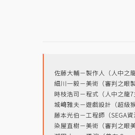
佐藤大輔－製作人（人中之
細川一毅－美術（審判之眼
時枝浩司－程式（人中之龍7
城﨑雅夫－遊戲設計（超級
藤本光伯－工程師（SEGA資
染屋直樹－美術（審判之眼