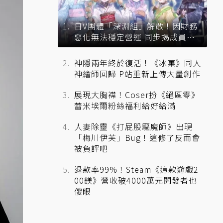
日V團體「深淵組」解散！因財務
惡化無法穩定營運 同步揭成員未
來去向
神隱兩年終於復活！《冰菓》同人
神繪師回歸 P站重新上傳大量創作
展現大胸襟！Coser扮《絕區零》
蕾米埃爾粉絲福利給好給滿
人妻除靈《打屁股驅魔師》出現
「梅川伊芙」Bug！這修了反而會
被負評吧
退款率99%！Steam《這款遊戲2
00鎂》營收破4000萬元開發者也
傻眼