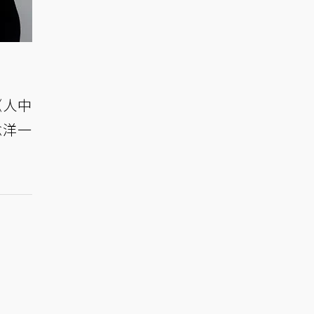
《人中
稔洋一