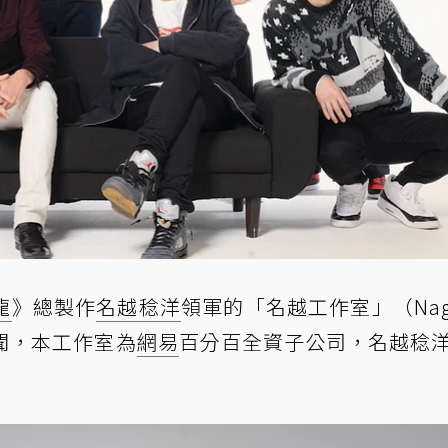
龍
》總製作
名越稔洋
領軍的「名越工作室」（Nago
傳聞，本工作室為
網易
百分百全資子公司，名越稔