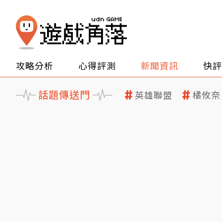
攻略分析
心得評測
新聞資訊
快評
話題傳送門
英雄聯盟
橘攸奈