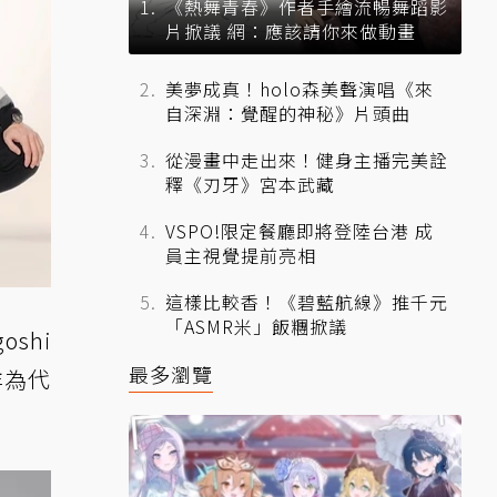
《熱舞青春》作者手繪流暢舞蹈影
片掀議 網：應該請你來做動畫
美夢成真！holo森美聲演唱《來
自深淵：覺醒的神秘》片頭曲
從漫畫中走出來！健身主播完美詮
釋《刃牙》宮本武藏
VSPO!限定餐廳即將登陸台港 成
員主視覺提前亮相
這樣比較香！《碧藍航線》推千元
「ASMR米」飯糰掀議
shi
最多瀏覽
洋為代