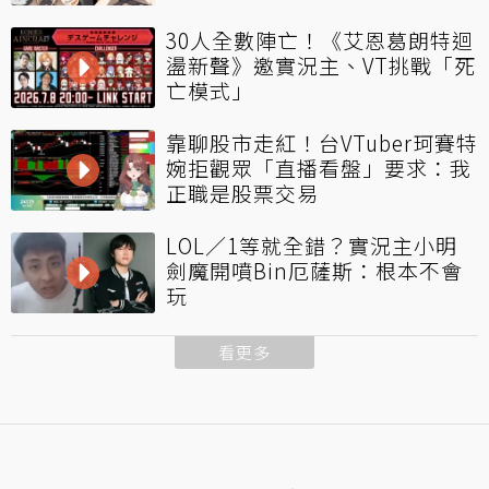
30人全數陣亡！《艾恩葛朗特迴
盪新聲》邀實況主、VT挑戰「死
亡模式」
靠聊股市走紅！台VTuber珂賽特
婉拒觀眾「直播看盤」要求：我
正職是股票交易
LOL／1等就全錯？實況主小明
劍魔開噴Bin厄薩斯：根本不會
玩
看更多