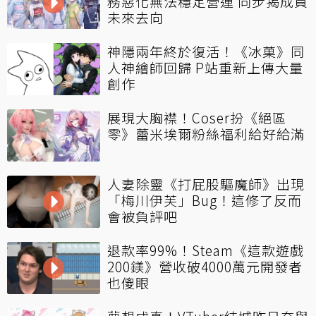
務惡化無法穩定營運 同步揭成員
未來去向
神隱兩年終於復活！《冰菓》同
人神繪師回歸 P站重新上傳大量
創作
展現大胸襟！Coser扮《絕區
零》蕾米埃爾粉絲福利給好給滿
人妻除靈《打屁股驅魔師》出現
「梅川伊芙」Bug！這修了反而
會被負評吧
退款率99%！Steam《這款遊戲
200鎂》營收破4000萬元開發者
也傻眼