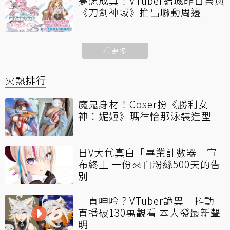
夢想成真！VTuber結城昨日奈與
《刀劍神域》推出聯動周邊
看更多
火熱排行
魔鬼身材！Coser扮《勝利女
神：妮姬》瑪律恰那泳裝造型
日V大代真白「畢業計數器」宣
布終止 一份來自粉絲500天的告
別
一直呻吟？VTuber詭異「抖動」
直播破130萬觀看 本人發最新聲
明