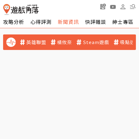
攻略分析
心得評測
新聞資訊
快評雜談
紳士專區
英雄聯盟
橘攸奈
Steam遊戲
吸點迷