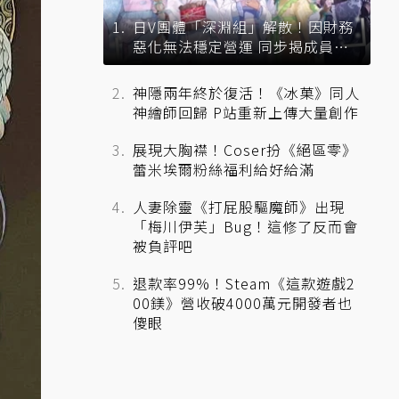
日V團體「深淵組」解散！因財務
惡化無法穩定營運 同步揭成員未
來去向
神隱兩年終於復活！《冰菓》同人
神繪師回歸 P站重新上傳大量創作
展現大胸襟！Coser扮《絕區零》
蕾米埃爾粉絲福利給好給滿
人妻除靈《打屁股驅魔師》出現
「梅川伊芙」Bug！這修了反而會
被負評吧
退款率99%！Steam《這款遊戲2
00鎂》營收破4000萬元開發者也
傻眼