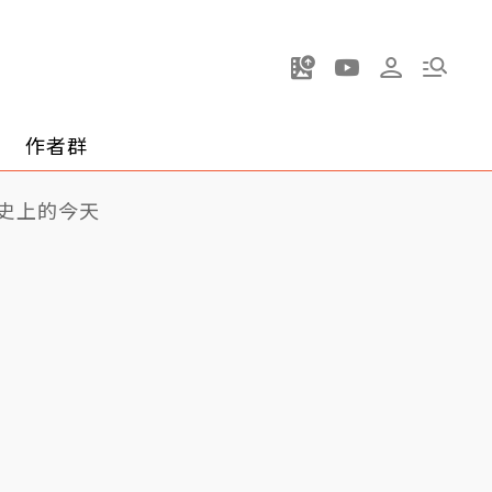
作者群
史上的今天