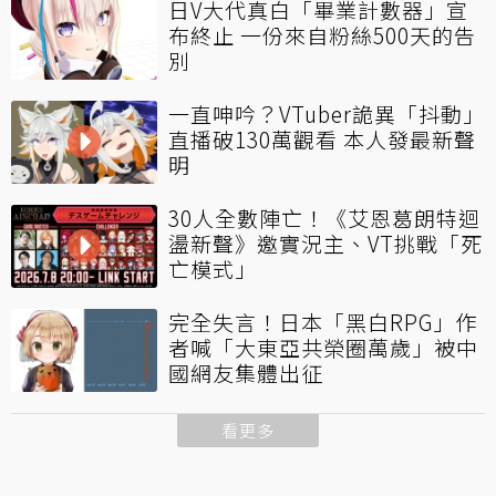
日V大代真白「畢業計數器」宣
布終止 一份來自粉絲500天的告
別
一直呻吟？VTuber詭異「抖動」
直播破130萬觀看 本人發最新聲
明
30人全數陣亡！《艾恩葛朗特迴
盪新聲》邀實況主、VT挑戰「死
亡模式」
完全失言！日本「黑白RPG」作
者喊「大東亞共榮圈萬歲」被中
國網友集體出征
看更多