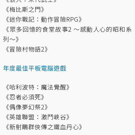
《梅比斯之門》
《迷你戰記：動作冒險RPG》
《眾多回憶的食堂故事2 ～感動人心的昭和系
列～》
《冒險村物語2》
年度最佳平板電腦遊戲
《哈利波特：魔法覺醒》
《忍者必須死》
《偶像夢幻祭2》
《英雄聯盟：激鬥峽谷》
《新射鵰群俠傳之鐵血丹心》