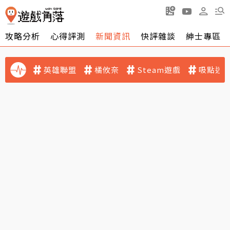
攻略分析
心得評測
新聞資訊
快評雜談
紳士專區
英雄聯盟
橘攸奈
Steam遊戲
吸點迷