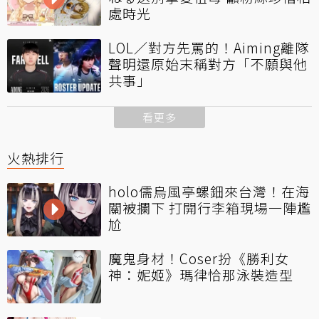
處時光
LOL／對方先罵的！Aiming離隊
聲明還原始末稱對方「不願與他
共事」
看更多
火熱排行
holo儒烏風亭螺鈿來台灣！在海
關被攔下 打開行李箱現場一陣尷
尬
魔鬼身材！Coser扮《勝利女
神：妮姬》瑪律恰那泳裝造型