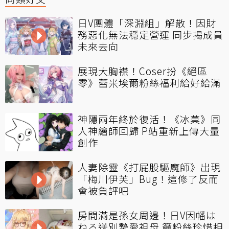
日V團體「深淵組」解散！因財
務惡化無法穩定營運 同步揭成員
未來去向
展現大胸襟！Coser扮《絕區
零》蕾米埃爾粉絲福利給好給滿
神隱兩年終於復活！《冰菓》同
人神繪師回歸 P站重新上傳大量
創作
人妻除靈《打屁股驅魔師》出現
「梅川伊芙」Bug！這修了反而
會被負評吧
房間滿是孫女周邊！日V因幡は
ねる送別摯愛祖母 籲粉絲珍惜相