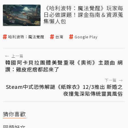
《哈利波特：魔法覺醒》玩家每
日必做課題！課金指南＆資源蒐
集懶人包
哈利波特：魔法覺醒
台灣
Google Play
←
上一篇
韓國阿卡貝拉團體美聲重現《奧術》主題曲 網
讚：雞皮疙瘩都起來了
下一篇
→
Steam中式恐怖解謎《紙嫁衣》12/3推出 新婚之
夜撞鬼深陷傳統靈異風俗
猜你喜歡
同類好文