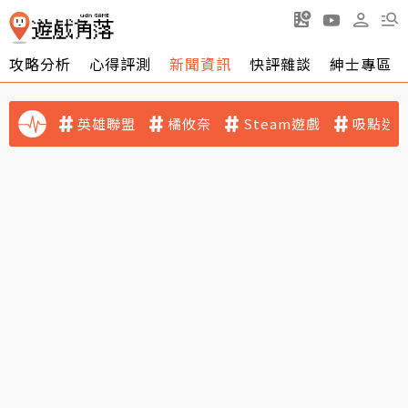
攻略分析
心得評測
新聞資訊
快評雜談
紳士專區
英雄聯盟
橘攸奈
Steam遊戲
吸點迷