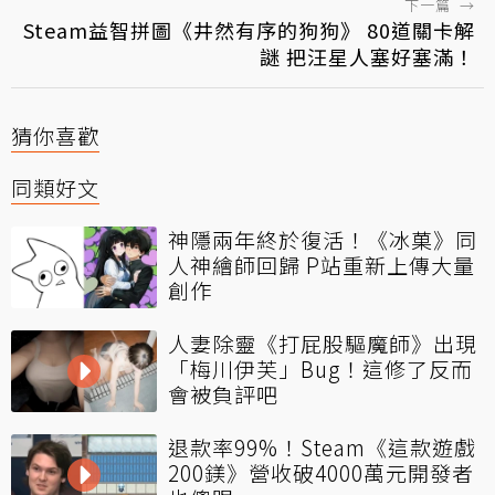
下一篇
→
Steam益智拼圖《井然有序的狗狗》 80道關卡解
謎 把汪星人塞好塞滿！
猜你喜歡
同類好文
神隱兩年終於復活！《冰菓》同
人神繪師回歸 P站重新上傳大量
創作
人妻除靈《打屁股驅魔師》出現
「梅川伊芙」Bug！這修了反而
會被負評吧
退款率99%！Steam《這款遊戲
200鎂》營收破4000萬元開發者