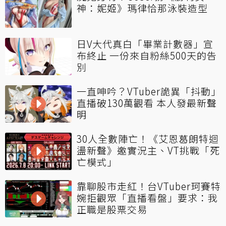
神：妮姬》瑪律恰那泳裝造型
日V大代真白「畢業計數器」宣
布終止 一份來自粉絲500天的告
別
一直呻吟？VTuber詭異「抖動」
直播破130萬觀看 本人發最新聲
明
30人全數陣亡！《艾恩葛朗特迴
盪新聲》邀實況主、VT挑戰「死
亡模式」
靠聊股市走紅！台VTuber珂賽特
婉拒觀眾「直播看盤」要求：我
正職是股票交易