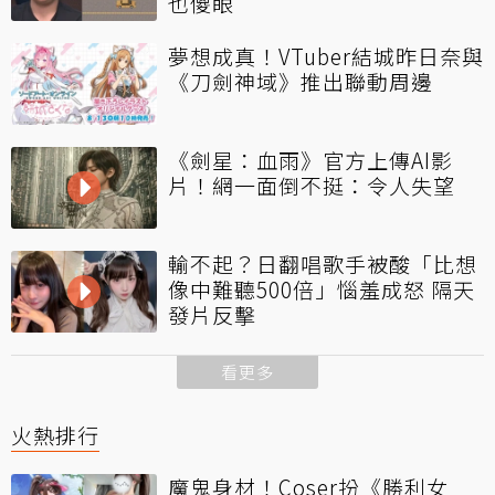
也傻眼
夢想成真！VTuber結城昨日奈與
《刀劍神域》推出聯動周邊
《劍星：血雨》官方上傳AI影
片！網一面倒不挺：令人失望
輸不起？日翻唱歌手被酸「比想
像中難聽500倍」惱羞成怒 隔天
發片反擊
看更多
火熱排行
魔鬼身材！Coser扮《勝利女