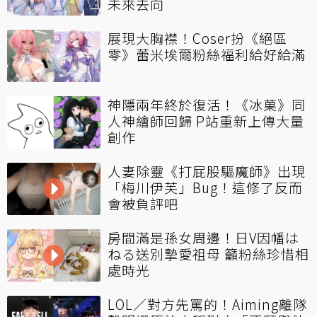
未來去向
展現大胸襟！Coser扮《絕區
零》蕾米埃爾粉絲福利給好給滿
神隱兩年終於復活！《冰菓》同
人神繪師回歸 P站重新上傳大量
創作
人妻除靈《打屁股驅魔師》出現
「梅川伊芙」Bug！這修了反而
會被負評吧
房間滿是孫女周邊！日V因幡は
ねる送別摯愛祖母 籲粉絲珍惜相
處時光
LOL／對方先罵的！Aiming離隊