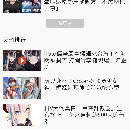
聲明還原始末稱對方「不願與他
共事」
看更多
火熱排行
holo儒烏風亭螺鈿來台灣！在海
關被攔下 打開行李箱現場一陣尷
尬
魔鬼身材！Coser扮《勝利女
神：妮姬》瑪律恰那泳裝造型
日V大代真白「畢業計數器」宣
布終止 一份來自粉絲500天的告
別