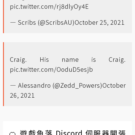
pic.twitter.com/rj8dlyOy4E
— Scribs (@ScribsAU)
October 25, 2021
Craig. His name is Craig.
pic.twitter.com/OoduD5esjb
— Alessandro (@Zedd_Powers)
October
26, 2021
🍊 遊戲角落 Discord 伺服器開張