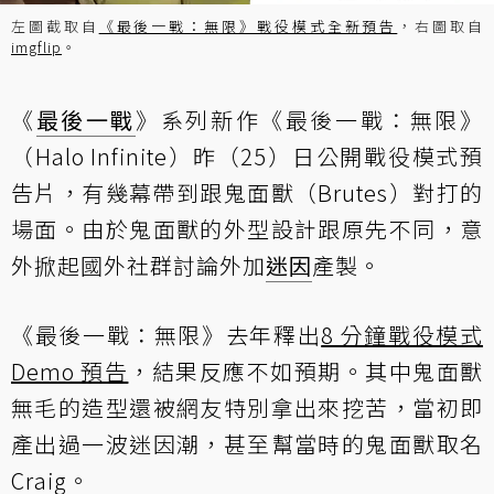
左圖截取自
《最後一戰：無限》戰役模式全新預告
，右圖取自
imgflip
。
《
最後一戰
》系列新作《最後一戰：無限》
（Halo Infinite）昨（25）日公開戰役模式預
告片，有幾幕帶到跟鬼面獸（Brutes）對打的
場面。由於鬼面獸的外型設計跟原先不同，意
外掀起國外社群討論外加
迷因
產製。
《最後一戰：無限》去年釋出
8 分鐘戰役模式
Demo 預告
，結果反應不如預期。其中鬼面獸
無毛的造型還被網友特別拿出來挖苦，當初即
產出過一波迷因潮，甚至幫當時的鬼面獸取名
Craig。