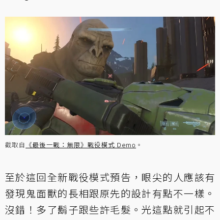
截取自
《最後一戰：無限》戰役模式 Demo
。
至於這回全新戰役模式預告，眼尖的人應該有
發現鬼面獸的長相跟原先的設計有點不一樣。
沒錯！多了鬍子跟些許毛髮。光這點就引起不