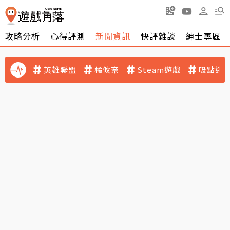
攻略分析
心得評測
新聞資訊
快評雜談
紳士專區
英雄聯盟
橘攸奈
Steam遊戲
吸點迷