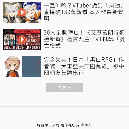
一直呻吟？VTuber詭異「抖動」
直播破130萬觀看 本人發最新聲
明
30人全數陣亡！《艾恩葛朗特迴
盪新聲》邀實況主、VT挑戰「死
亡模式」
完全失言！日本「黑白RPG」作
者喊「大東亞共榮圈萬歲」被中
國網友集體出征
看更多
聯合線上公司 著作權所有 ©2021