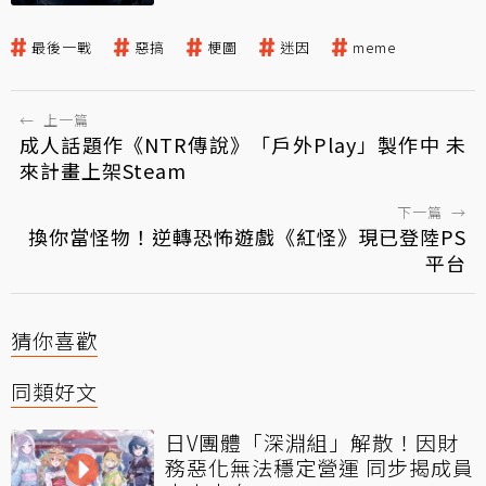
最後一戰
惡搞
梗圖
迷因
meme
←
上一篇
成人話題作《NTR傳說》「戶外Play」製作中 未
來計畫上架Steam
下一篇
→
換你當怪物！逆轉恐怖遊戲《紅怪》現已登陸PS
平台
猜你喜歡
同類好文
日V團體「深淵組」解散！因財
務惡化無法穩定營運 同步揭成員