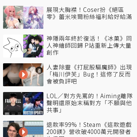
展現大胸襟！Coser扮《絕區
零》蕾米埃爾粉絲福利給好給滿
神隱兩年終於復活！《冰菓》同
人神繪師回歸 P站重新上傳大量
創作
人妻除靈《打屁股驅魔師》出現
「梅川伊芙」Bug！這修了反而
會被負評吧
LOL／對方先罵的！Aiming離隊
聲明還原始末稱對方「不願與他
共事」
退款率99%！Steam《這款遊戲
200鎂》營收破4000萬元開發者