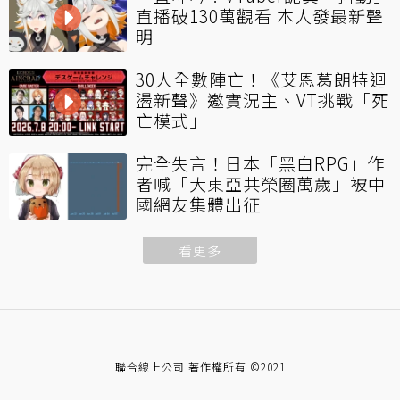
直播破130萬觀看 本人發最新聲
明
30人全數陣亡！《艾恩葛朗特迴
盪新聲》邀實況主、VT挑戰「死
亡模式」
完全失言！日本「黑白RPG」作
者喊「大東亞共榮圈萬歲」被中
國網友集體出征
看更多
聯合線上公司 著作權所有 ©2021