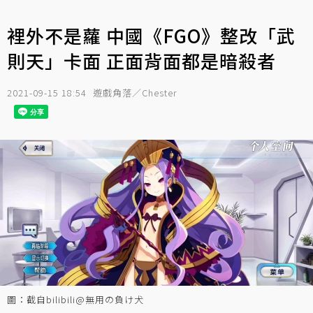
裡外不是蘿 中國《FGO》整改「武
則天」卡面 正面背面都是暗殺者
2021-09-15 18:54
遊戲角落／Chester
圖：截自bilibili@無用の負け犬