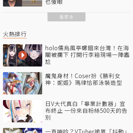
也傻眼
看更多
火熱排行
holo儒烏風亭螺鈿來台灣！在海
關被攔下 打開行李箱現場一陣尷
尬
魔鬼身材！Coser扮《勝利女
神：妮姬》瑪律恰那泳裝造型
日V大代真白「畢業計數器」宣
布終止 一份來自粉絲500天的告
別
一直呻吟？VTuber詭異「抖動」