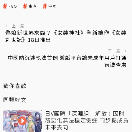
FGO
審查
中國
←
上一篇
偽娘新世界來臨？《女裝神社》全新續作《女裝
創世記》18日推出
下一篇
→
中國防沉迷執法首例 遊戲平台讓未成年用戶打通
宵遭查處
猜你喜歡
同類好文
日V團體「深淵組」解散！因財
務惡化無法穩定營運 同步揭成員
未來去向