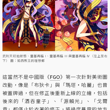
武則天初始狀態、靈基再臨 I、靈基再臨 III 與靈基再臨 Ⅳ（左上至右
下） 圖：茹西教王的理想鄉
這當然不是中國版《
FGO
》第一次針對美術圖
改動，像是「布狄卡」與「瑪塔·哈麗」也曾
被蓋牌過，但在修正後重新上線的立繪，包括
後來的「酒吞童子」、「源賴光」、「戈爾
貢」都僅止於衣著的修正，將過度暴露的地方