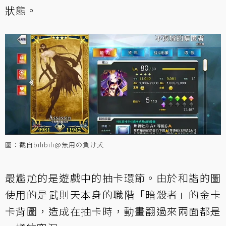
狀態。
圖：截自bilibili@無用の負け犬
最尷尬的是遊戲中的抽卡環節。由於和諧的圖
使用的是武則天本身的職階「暗殺者」的金卡
卡背圖，造成在抽卡時，動畫翻過來兩面都是