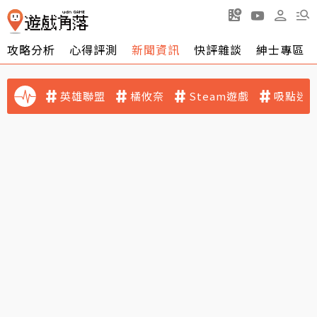
攻略分析
心得評測
新聞資訊
快評雜談
紳士專區
英雄聯盟
橘攸奈
Steam遊戲
吸點迷