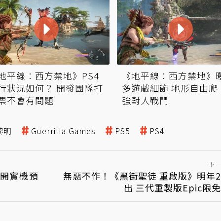
地平線：西方禁地》PS4
《地平線：西方禁地》
行狀況如何？ 開發團隊打
多遊戲細節 地形自由爬
票不會有問題
強對人戰鬥
黎明
Guerrilla Games
PS5
PS4
下
開實機預
無惡不作！《黑街聖徒 重啟版》明年
出 三代重製版Epic限