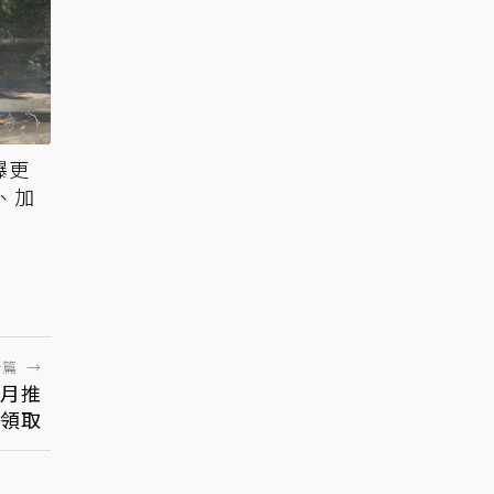
曝更
、加
一篇
→
2月推
免領取