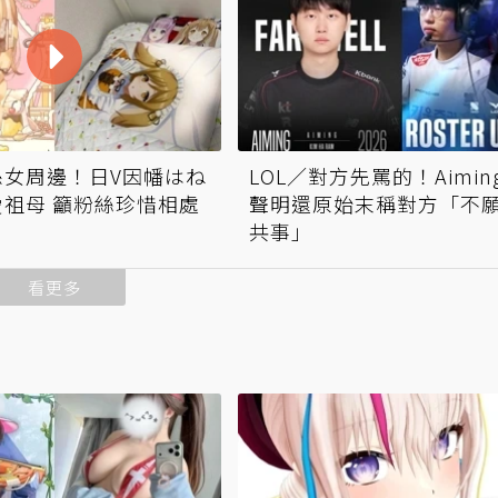
孫女周邊！日V因幡はね
LOL／對方先罵的！Aimin
祖母 籲粉絲珍惜相處
聲明還原始末稱對方「不
共事」
看更多