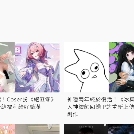
！Coser扮《絕區零》
神隱兩年終於復活！《冰
粉絲福利給好給滿
人神繪師回歸 P站重新上
創作