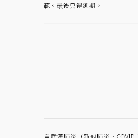
範。最後只得延期。
自武漢肺炎（新冠肺炎、COVI