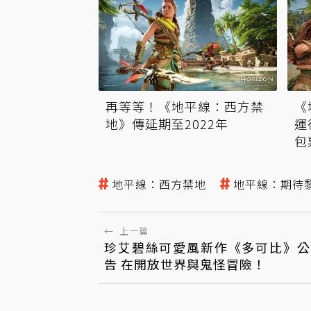
再等等！《地平線：西方禁
《
地》傳延期至2022年
運
包
地平線：西方禁地
地平線：期待
←
上一篇
珍艾碧絲可愛風新作《多可比》公
告 在開放世界與鬼怪冒險！