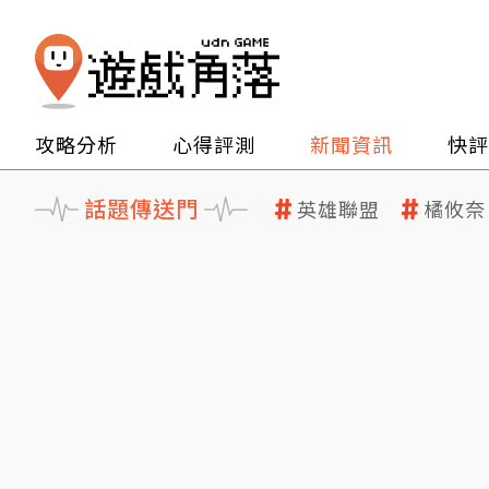
攻略分析
心得評測
新聞資訊
快評
話題傳送門
英雄聯盟
橘攸奈