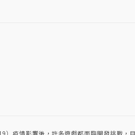
D 19）疫情影響後，許多遊戲都面臨開發挑戰，