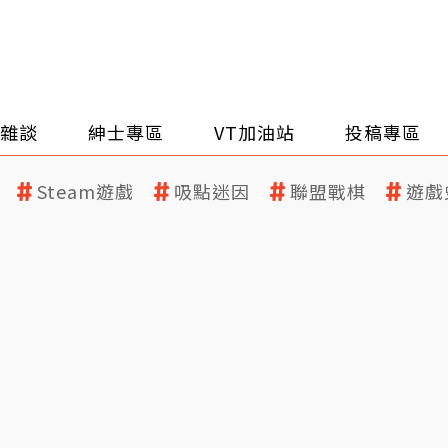
雜談
紳士專區
VT加油站
投稿專區
Steam遊戲
吸點迷因
聯盟戰棋
遊戲