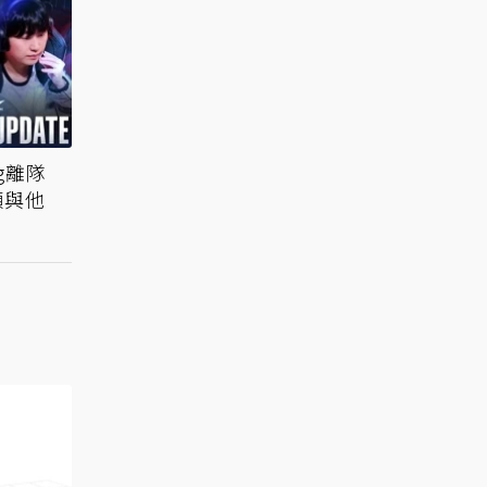
g離隊
願與他