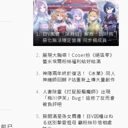
日V團體「深淵組」解散！因財務
惡化無法穩定營運 同步揭成員未
來去向
展現大胸襟！Coser扮《絕區零》
蕾米埃爾粉絲福利給好給滿
神隱兩年終於復活！《冰菓》同人
神繪師回歸 P站重新上傳大量創作
人妻除靈《打屁股驅魔師》出現
「梅川伊芙」Bug！這修了反而會
被負評吧
房間滿是孫女周邊！日V因幡はね
る送別摯愛祖母 籲粉絲珍惜相處
目前已