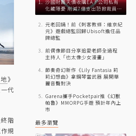
沙國財團天價收購EA！公司私有
化藏隱憂 削減7億支出恐掀裁員風
暴？
元老回鍋！前《刺客教條：維京紀
元》遊戲總監回歸Ubisoft擔任品
牌總監
前偶像節目分享追愛老師全過程
主持人「也太像少女漫畫」
節奏奇幻新作《Lily Fantasia 莉
莉幻想曲》拿鋼琴當武器 展開華
禁地
》
麗音聲對決
息是一代
Garena攜手Pocketpair推《幻獸
帕魯》MMORPG手遊 預計年內上
市
最終階
最多瀏覽
工作規