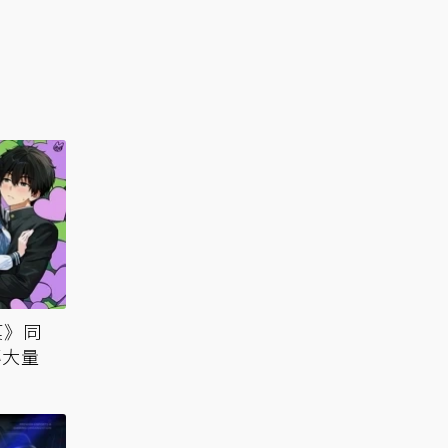
菓》同
傳大量