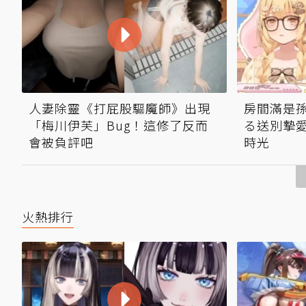
人妻除靈《打屁股驅魔師》出現
房間滿是
「梅川伊芙」Bug！這修了反而
る送別摯愛
會被負評吧
時光
火熱排行