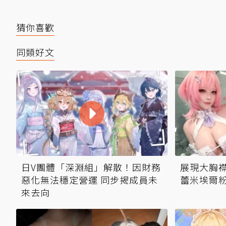
猜你喜歡
同類好文
日V團體「深淵組」解散！因財務
展現大胸襟
惡化無法穩定營運 同步揭成員未
蕾米埃爾
來去向