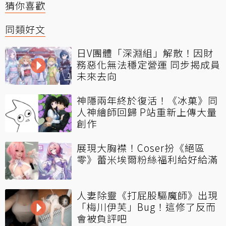
猜你喜歡
同類好文
日V團體「深淵組」解散！因財
務惡化無法穩定營運 同步揭成員
未來去向
神隱兩年終於復活！《冰菓》同
人神繪師回歸 P站重新上傳大量
創作
展現大胸襟！Coser扮《絕區
零》蕾米埃爾粉絲福利給好給滿
人妻除靈《打屁股驅魔師》出現
「梅川伊芙」Bug！這修了反而
會被負評吧