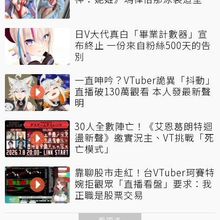
日V大代真白「畢業計數器」宣
布終止 一份來自粉絲500天的告
別
一直呻吟？VTuber詭異「抖動」
直播破130萬觀看 本人發最新聲
明
30人全數陣亡！《艾恩葛朗特迴
盪新聲》邀實況主、VT挑戰「死
亡模式」
靠聊股市走紅！台VTuber珂賽特
婉拒觀眾「直播看盤」要求：我
正職是股票交易