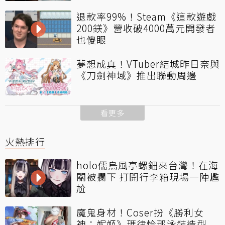
退款率99%！Steam《這款遊戲
200鎂》營收破4000萬元開發者
也傻眼
夢想成真！VTuber結城昨日奈與
《刀劍神域》推出聯動周邊
看更多
火熱排行
holo儒烏風亭螺鈿來台灣！在海
關被攔下 打開行李箱現場一陣尷
尬
魔鬼身材！Coser扮《勝利女
神：妮姬》瑪律恰那泳裝造型