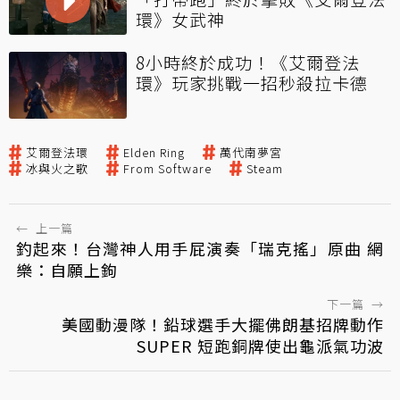
環》女武神
8小時終於成功！《艾爾登法
環》玩家挑戰一招秒殺拉卡德
艾爾登法環
Elden Ring
萬代南夢宮
冰與火之歌
From Software
Steam
←
上一篇
釣起來！台灣神人用手屁演奏「瑞克搖」原曲 網
樂：自願上鉤
下一篇
→
美國動漫隊！鉛球選手大擺佛朗基招牌動作
SUPER 短跑銅牌使出龜派氣功波