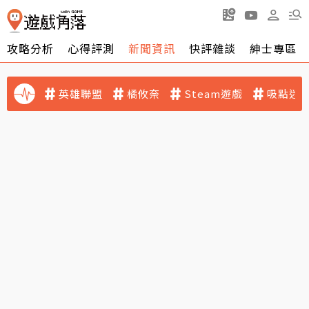
攻略分析
心得評測
新聞資訊
快評雜談
紳士專區
英雄聯盟
橘攸奈
Steam遊戲
吸點迷