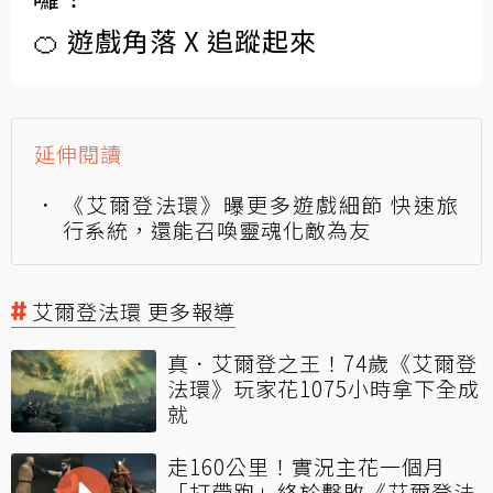
🍊 遊戲角落 X 追蹤起來
延伸閱讀
《艾爾登法環》曝更多遊戲細節 快速旅
行系統，還能召喚靈魂化敵為友
艾爾登法環 更多報導
真．艾爾登之王！74歲《艾爾登
法環》玩家花1075小時拿下全成
就
走160公里！實況主花一個月
「打帶跑」終於擊敗《艾爾登法