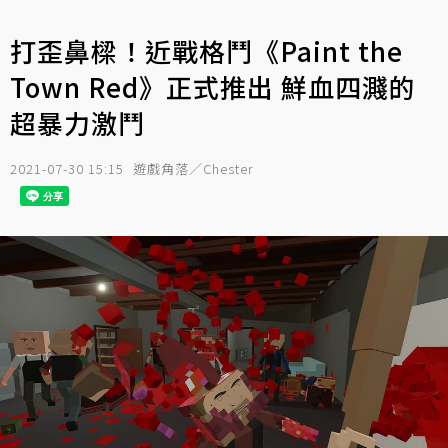
打歪鼻樑！近戰格鬥《Paint the
Town Red》正式推出 鮮血四濺的
超暴力激鬥
2021-07-30 15:15
遊戲角落／Chester