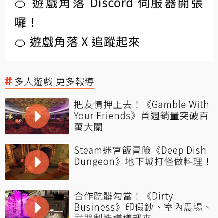
🍊 遊戲角落 Discord 伺服器開張
囉！
🍊 遊戲角落 X 追蹤起來
多人遊戲 更多報導
把友情押上去！《Gamble With
Your Friends》首週銷量突破百
萬大關
Steam迷宮飯冒險《Deep Dish
Dungeon》地下城打怪做料理！
合作骯髒勾當！《Dirty
Business》印假鈔、室內農場、
武器製造樣樣都來