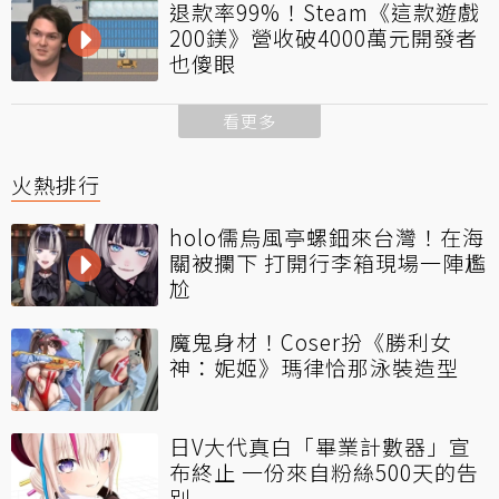
退款率99%！Steam《這款遊戲
200鎂》營收破4000萬元開發者
也傻眼
看更多
火熱排行
holo儒烏風亭螺鈿來台灣！在海
關被攔下 打開行李箱現場一陣尷
尬
魔鬼身材！Coser扮《勝利女
神：妮姬》瑪律恰那泳裝造型
日V大代真白「畢業計數器」宣
布終止 一份來自粉絲500天的告
別