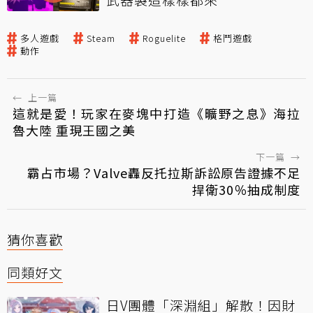
多人遊戲
Steam
Roguelite
格鬥遊戲
動作
←
上一篇
這就是愛！玩家在麥塊中打造《曠野之息》海拉
魯大陸 重現王國之美
下一篇
→
霸占市場？Valve轟反托拉斯訴訟原告證據不足
捍衛30％抽成制度
猜你喜歡
同類好文
日V團體「深淵組」解散！因財