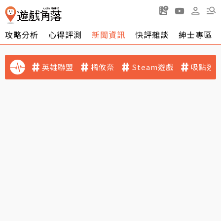
攻略分析
心得評測
新聞資訊
快評雜談
紳士專區
英雄聯盟
橘攸奈
Steam遊戲
吸點迷