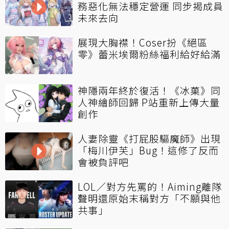
務惡化無法穩定營運 同步揭成員
未來去向
展現大胸襟！Coser扮《絕區
零》蕾米埃爾粉絲福利給好給滿
神隱兩年終於復活！《冰菓》同
人神繪師回歸 P站重新上傳大量
創作
人妻除靈《打屁股驅魔師》出現
「梅川伊芙」Bug！這修了反而
會被負評吧
LOL／對方先罵的！Aiming離隊
聲明還原始末稱對方「不願與他
共事」