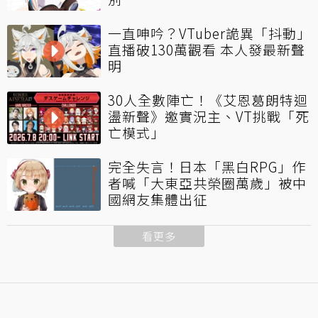
一直呻吟？VTuber詭異「抖動」
直播破130萬觀看 本人發最新聲
明
30人全數陣亡！《艾恩葛朗特迴
盪新聲》邀實況主、VT挑戰「死
亡模式」
完全失言！日本「黑白RPG」作
者喊「大東亞共榮圈萬歲」被中
國網友集體出征
看更多