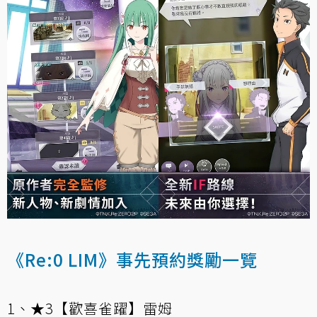
《Re:0 LIM》事先預約獎勵一覽
1、★3【歡喜雀躍】雷姆