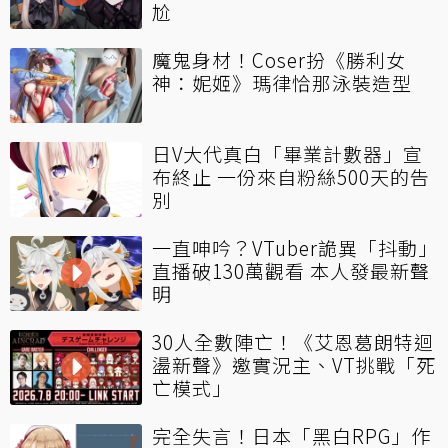
尬
魔鬼身材！Coser扮《勝利女
神：妮姬》瑪律恰那泳裝造型
日V大代真白「畢業計數器」宣
布終止 一份來自粉絲500天的告
別
一直呻吟？VTuber詭異「抖動」
直播破130萬觀看 本人發最新聲
明
30人全數陣亡！《艾恩葛朗特迴
盪新聲》邀實況主、VT挑戰「死
亡模式」
完全失言！日本「黑白RPG」作