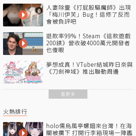
人妻除靈《打屁股驅魔師》出現
「梅川伊芙」Bug！這修了反而
會被負評吧
退款率99%！Steam《這款遊戲
200鎂》營收破4000萬元開發者
也傻眼
夢想成真！VTuber結城昨日奈與
《刀劍神域》推出聯動周邊
看更多
火熱排行
holo儒烏風亭螺鈿來台灣！在海
關被攔下 打開行李箱現場一陣尷