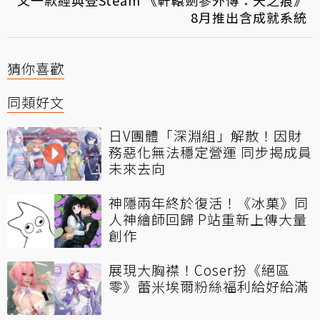
又一款經典登Steam 《軒轅劍參外傳：天之痕》
8月推出含成就系統
猜你喜歡
同類好文
日V團體「深淵組」解散！因財
務惡化無法穩定營運 同步揭成員
未來去向
神隱兩年終於復活！《冰菓》同
人神繪師回歸 P站重新上傳大量
創作
展現大胸襟！Coser扮《絕區
零》蕾米埃爾粉絲福利給好給滿