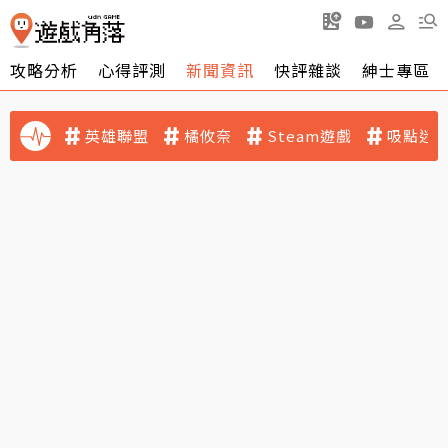
攻略分析
心得評測
新聞資訊
快評雜談
紳士專區
英雄聯盟
橘攸奈
Steam遊戲
吸點迷