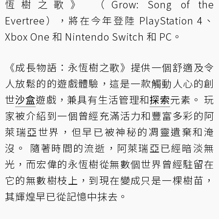
恆樹之歌》 （Grow: Song of the
Evertree），將在今年登陸 PlayStation 4、
Xbox One 和 Nintendo Switch 和 PC。
《成長物語：永恆樹之歌》提供一個舒適及令
人放鬆的的遊戲體驗，這是一款觸動人心的創
世
沙盒
遊戲，兼具有生活管理和
探索
元素。 玩
家被介紹到一個曾經充滿活力和豐富多彩的阿
萊瑞亞世界，但早已被神秘的凋靈遺棄和淹
沒。 隨著時間的流逝，阿萊瑞亞已經暗淡無
光，而宏偉的永恆樹從無數個世界曾經駐留在
它的無數樹枝上，到現在變成只是一棵樹苗，
其輝煌早已從記憶中抹去。