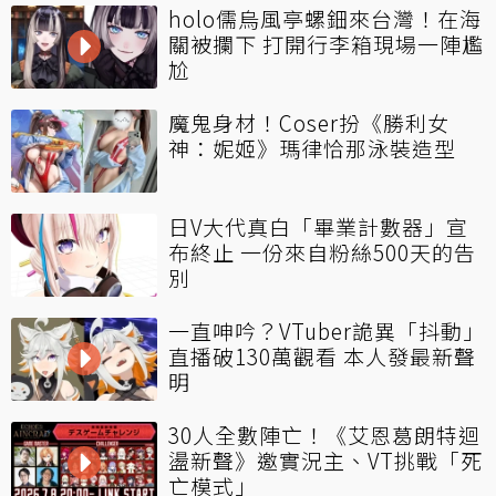
holo儒烏風亭螺鈿來台灣！在海
關被攔下 打開行李箱現場一陣尷
尬
魔鬼身材！Coser扮《勝利女
神：妮姬》瑪律恰那泳裝造型
日V大代真白「畢業計數器」宣
布終止 一份來自粉絲500天的告
別
一直呻吟？VTuber詭異「抖動」
直播破130萬觀看 本人發最新聲
明
30人全數陣亡！《艾恩葛朗特迴
盪新聲》邀實況主、VT挑戰「死
亡模式」