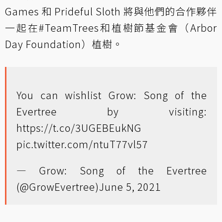
Games 和 Prideful Sloth 將與他們的合作夥伴
一起在
#TeamTrees
和
植樹節基金會
（Arbor
Day Foundation）植樹。
You can wishlist Grow: Song of the
Evertree by visiting:
https://t.co/3UGEBEukNG
pic.twitter.com/ntuT77vl57
— Grow: Song of the Evertree
(@GrowEvertree)
June 5, 2021