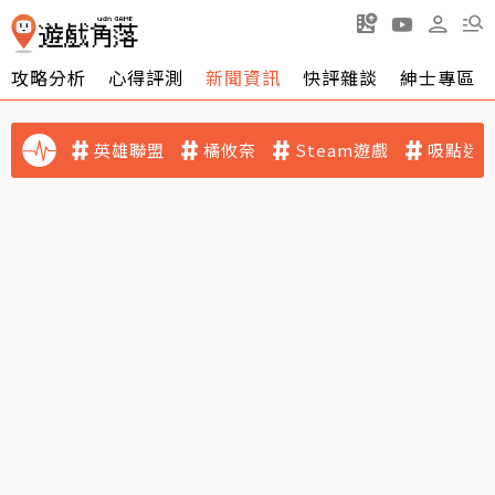
攻略分析
心得評測
新聞資訊
快評雜談
紳士專區
英雄聯盟
橘攸奈
Steam遊戲
吸點迷