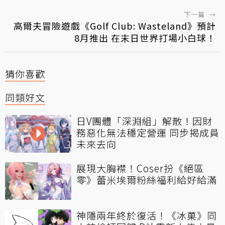
下一篇
→
高爾夫冒險遊戲《Golf Club: Wasteland》預計
8月推出 在末日世界打場小白球！
猜你喜歡
同類好文
日V團體「深淵組」解散！因財
務惡化無法穩定營運 同步揭成員
未來去向
展現大胸襟！Coser扮《絕區
零》蕾米埃爾粉絲福利給好給滿
神隱兩年終於復活！《冰菓》同