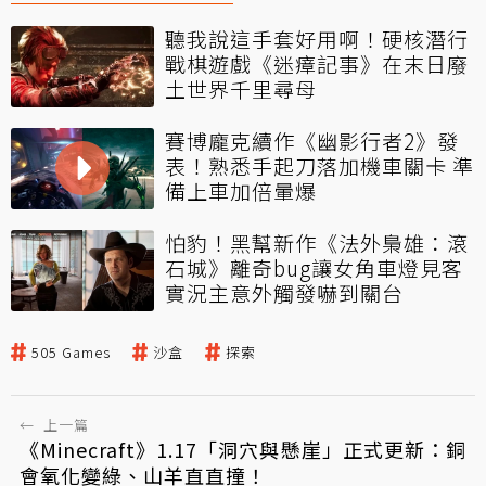
聽我說這手套好用啊！硬核潛行
戰棋遊戲《迷瘴記事》在末日廢
土世界千里尋母
賽博龐克續作《幽影行者2》發
表！熟悉手起刀落加機車關卡 準
備上車加倍暈爆
怕豹！黑幫新作《法外梟雄：滾
石城》離奇bug讓女角車燈見客
實況主意外觸發嚇到關台
505 Games
沙盒
探索
←
上一篇
《Minecraft》1.17「洞穴與懸崖」正式更新：銅
會氧化變綠、山羊直直撞！