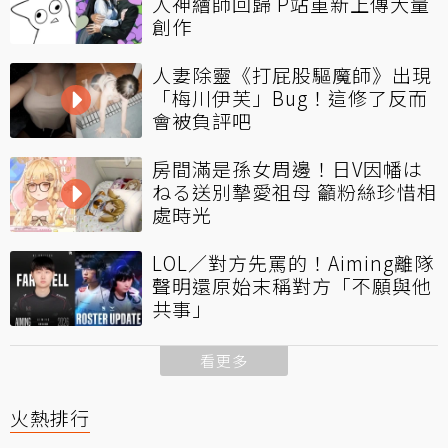
人神繪師回歸 P站重新上傳大量
創作
人妻除靈《打屁股驅魔師》出現
「梅川伊芙」Bug！這修了反而
會被負評吧
房間滿是孫女周邊！日V因幡は
ねる送別摯愛祖母 籲粉絲珍惜相
處時光
LOL／對方先罵的！Aiming離隊
聲明還原始末稱對方「不願與他
共事」
看更多
火熱排行