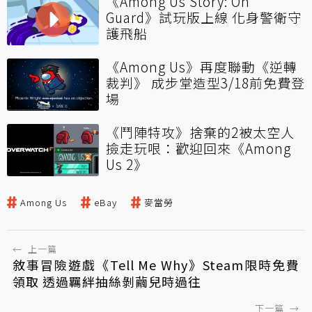
《Among Us Story: On
Guard》試玩版上線 化身警衛守
護飛船
《Among Us》再度聯動《逆轉
裁判》 成步堂造型3/18前免費登
場
《鬥陣特攻》捨棄的2被太空人
撿走玩哏：歡迎回來《Among
Us 2》
Among Us
eBay
麥當勞
←
上一篇
敘事冒險遊戲《Tell Me Why》Steam限時免費
領取 透過羈絆抽絲剝繭兒時過往
下一篇
→