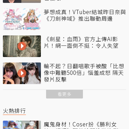
夢想成真！VTuber結城昨日奈與
《刀劍神域》推出聯動周邊
《劍星：血雨》官方上傳AI影
片！網一面倒不挺：令人失望
輸不起？日翻唱歌手被酸「比想
像中難聽500倍」惱羞成怒 隔天
發片反擊
看更多
火熱排行
魔鬼身材！Coser扮《勝利女