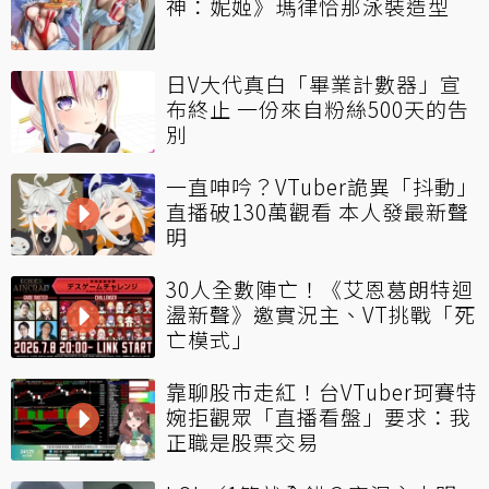
神：妮姬》瑪律恰那泳裝造型
日V大代真白「畢業計數器」宣
布終止 一份來自粉絲500天的告
別
一直呻吟？VTuber詭異「抖動」
直播破130萬觀看 本人發最新聲
明
30人全數陣亡！《艾恩葛朗特迴
盪新聲》邀實況主、VT挑戰「死
亡模式」
靠聊股市走紅！台VTuber珂賽特
婉拒觀眾「直播看盤」要求：我
正職是股票交易