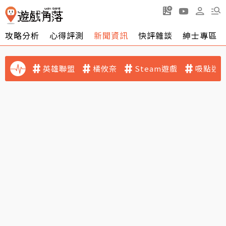
攻略分析
心得評測
新聞資訊
快評雜談
紳士專區
英雄聯盟
橘攸奈
Steam遊戲
吸點迷