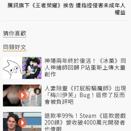
騰訊旗下《王者榮耀》挨告 遭指控侵害未成年人
權益
猜你喜歡
同類好文
神隱兩年終於復活！《冰菓》同
人神繪師回歸 P站重新上傳大量
創作
人妻除靈《打屁股驅魔師》出現
「梅川伊芙」Bug！這修了反而
會被負評吧
退款率99%！Steam《這款遊戲
200鎂》營收破4000萬元開發者
也傻眼