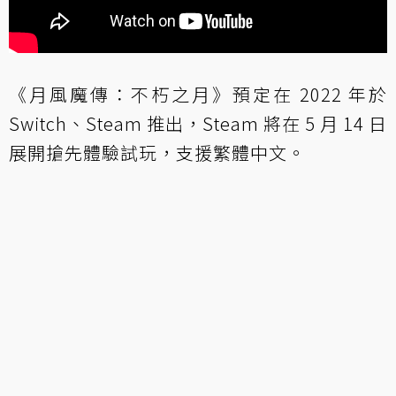
《月風魔傳：不朽之月》預定在 2022 年於
Switch、Steam 推出，Steam 將在 5 月 14 日
展開搶先體驗試玩，支援繁體中文。