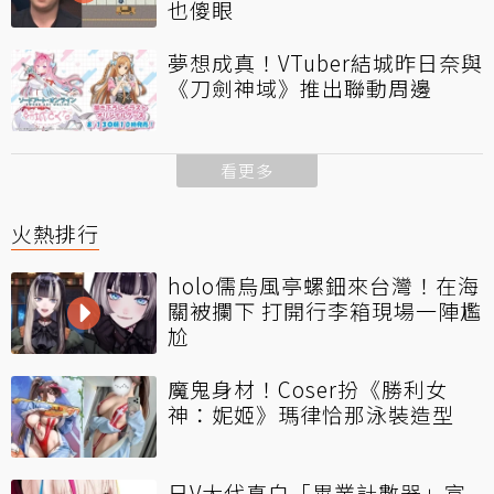
也傻眼
夢想成真！VTuber結城昨日奈與
《刀劍神域》推出聯動周邊
看更多
火熱排行
holo儒烏風亭螺鈿來台灣！在海
關被攔下 打開行李箱現場一陣尷
尬
魔鬼身材！Coser扮《勝利女
神：妮姬》瑪律恰那泳裝造型
日V大代真白「畢業計數器」宣