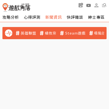
攻略分析
心得評測
新聞資訊
快評雜談
紳士專區
英雄聯盟
橘攸奈
Steam遊戲
吸點迷