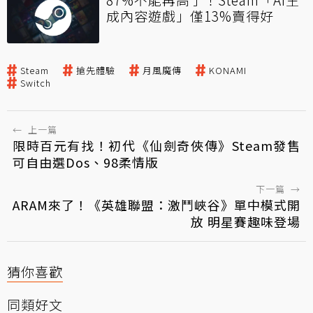
成內容遊戲」僅13%賣得好
Steam
搶先體驗
月風魔傳
KONAMI
Switch
←
上一篇
限時百元有找！初代《仙劍奇俠傳》Steam發售
可自由選Dos、98柔情版
下一篇
→
ARAM來了！《英雄聯盟：激鬥峽谷》單中模式開
放 明星賽趣味登場
猜你喜歡
同類好文