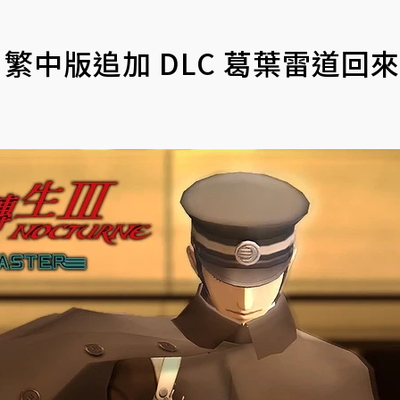
r》繁中版追加 DLC 葛葉雷道回