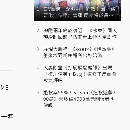
日V團體「深淵組」解散！因財務
惡化無法穩定營運 同步揭成員未
來去向
神隱兩年終於復活！《冰菓》同人
神繪師回歸 P站重新上傳大量創作
展現大胸襟！Coser扮《絕區零》
蕾米埃爾粉絲福利給好給滿
人妻除靈《打屁股驅魔師》出現
「梅川伊芙」Bug！這修了反而會
被負評吧
E -
退款率99%！Steam《這款遊戲2
00鎂》營收破4000萬元開發者也
傻眼
、一連