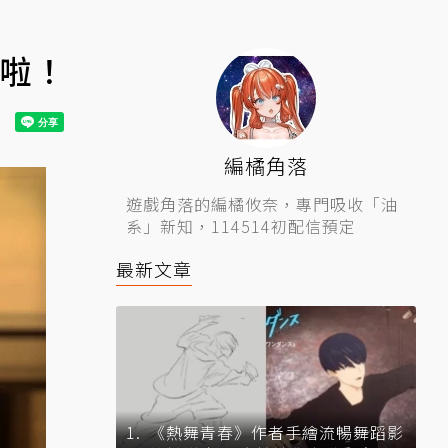
來啦！
編橘角落
遊戲角落的編橘攸奈，專門吸收「油
系」新知，114514初配信預定
最新文章
《熱舞青春》作者手繪流暢舞蹈影