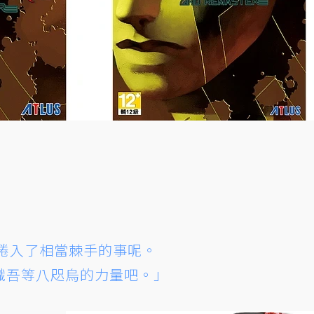
捲入了相當棘手的事呢。
識吾等八咫烏的力量吧。」