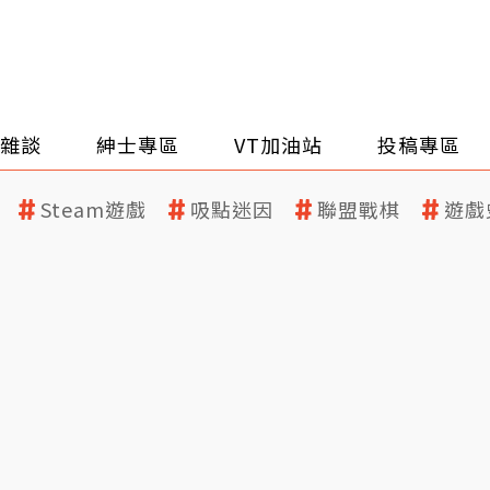
雜談
紳士專區
VT加油站
投稿專區
Steam遊戲
吸點迷因
聯盟戰棋
遊戲