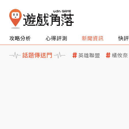
攻略分析
心得評測
新聞資訊
快評
話題傳送門
英雄聯盟
橘攸奈