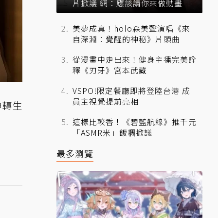
片掀議 網：應該請你來做動畫
美夢成真！holo森美聲演唱《來
自深淵：覺醒的神秘》片頭曲
從漫畫中走出來！健身主播完美詮
釋《刃牙》宮本武藏
VSPO!限定餐廳即將登陸台港 成
員主視覺提前亮相
女神轉生
這樣比較香！《碧藍航線》推千元
「ASMR米」飯糰掀議
最多瀏覽