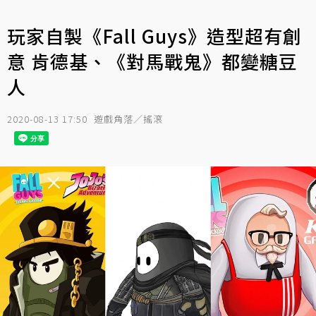
玩家自製《Fall Guys》造型超有創
意 肯德基、《對馬戰鬼》都變糖豆
人
2020-08-13 17:50
遊戲角落／搖滾