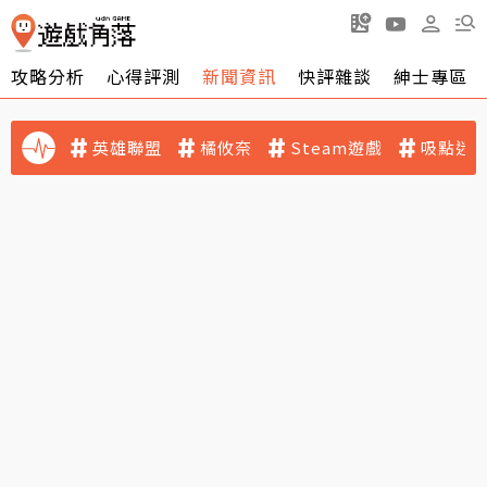
攻略分析
心得評測
新聞資訊
快評雜談
紳士專區
英雄聯盟
橘攸奈
Steam遊戲
吸點迷