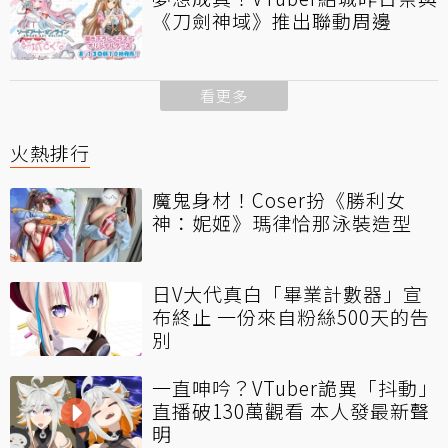
《刀劍神域》推出聯動周邊
看更多
火熱排行
魔鬼身材！Coser扮《勝利女
神：妮姬》瑪律恰那泳裝造型
日V大代真白「畢業計數器」宣
布終止 一份來自粉絲500天的告
別
一直呻吟？VTuber詭異「抖動」
直播破130萬觀看 本人發最新聲
明