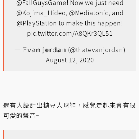
@FallGuysGame
! Now we just need
@Kojima_Hideo
,
@Mediatonic
, and
@PlayStation
to make this happen!
pic.twitter.com/A8QKr3QL51
— 𝔼𝕧𝕒𝕟 𝕁𝕠𝕣𝕕𝕒𝕟 (@thatevanjordan)
August 12, 2020
還有人設計出糖豆人球鞋，感覺走起來會有很
可愛的聲音~