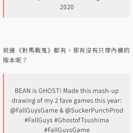
2020
就連《對馬戰鬼》都有，那有沒有只穿內褲的
版本呢？
BEAN is GHOST! Made this mash-up
drawing of my 2 fave games this year:
@FallGuysGame
&
@SuckerPunchProd
#FallGuys
#GhostofTsushima
#FallGuysGame