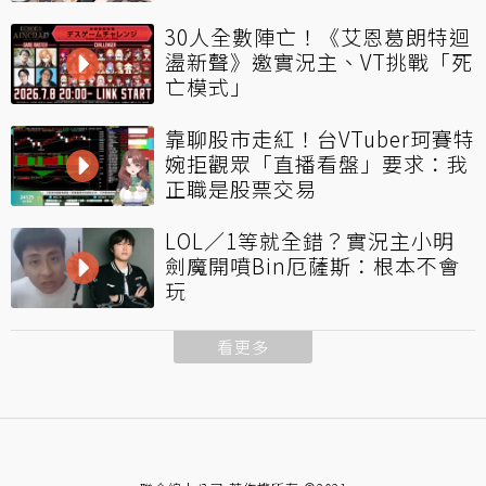
30人全數陣亡！《艾恩葛朗特迴
盪新聲》邀實況主、VT挑戰「死
亡模式」
靠聊股市走紅！台VTuber珂賽特
婉拒觀眾「直播看盤」要求：我
正職是股票交易
LOL／1等就全錯？實況主小明
劍魔開噴Bin厄薩斯：根本不會
玩
看更多