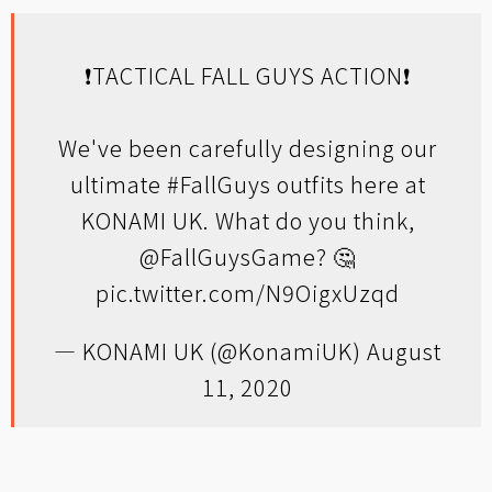
❗️TACTICAL FALL GUYS ACTION❗️
We've been carefully designing our
ultimate
#FallGuys
outfits here at
KONAMI UK. What do you think,
@FallGuysGame
? 🤔
pic.twitter.com/N9OigxUzqd
— KONAMI UK (@KonamiUK)
August
11, 2020