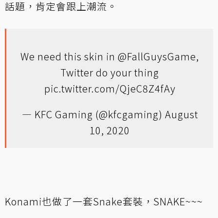
話題，肯定會跟上潮流。
We need this skin in
@FallGuysGame
,
Twitter do your thing
pic.twitter.com/QjeC8Z4fAy
— KFC Gaming (@kfcgaming)
August
10, 2020
Konami也做了一套Snake套裝，SNAKE~~~