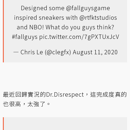
Designed some
@fallguysgame
inspired sneakers with
@rtfktstudios
and NBO! What do you guys think?
#fallguys
pic.twitter.com/7gPXTUxJcV
— Chris Le (@clegfx)
August 11, 2020
最近回歸實況的Dr.Disrespect，這完成度真的
也很高，太強了。