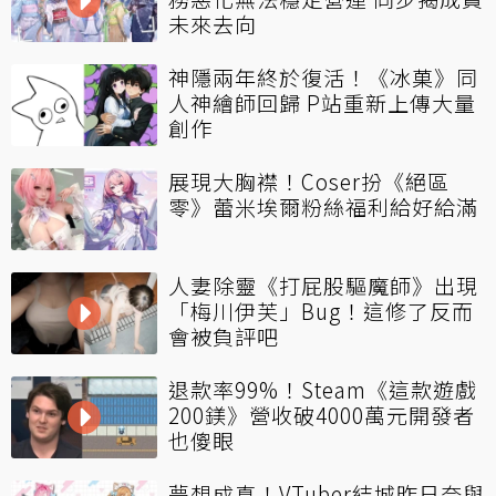
未來去向
神隱兩年終於復活！《冰菓》同
人神繪師回歸 P站重新上傳大量
創作
展現大胸襟！Coser扮《絕區
零》蕾米埃爾粉絲福利給好給滿
人妻除靈《打屁股驅魔師》出現
「梅川伊芙」Bug！這修了反而
會被負評吧
退款率99%！Steam《這款遊戲
200鎂》營收破4000萬元開發者
也傻眼
夢想成真！VTuber結城昨日奈與