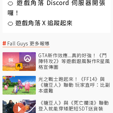
🍊 遊戲角落 Discord 伺服器開張
囉！
🍊 遊戲角落 X 追蹤起來
Fall Guys 更多報導
GTA新作效應...真的好強！《鬥
陣特攻2》等遊戲跟風製作R星風
格宣傳圖
光之戰士跑起來！《FF14》與
《糖豆人》聯動 玩家直呼：比副
本還難
《糖豆人》與《死亡擱淺》聯動
登入就能穿矮肥短SDT送貨裝