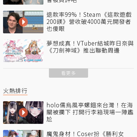
退款率99%！Steam《這款遊戲
200鎂》營收破4000萬元開發者
也傻眼
夢想成真！VTuber結城昨日奈與
《刀劍神域》推出聯動周邊
看更多
火熱排行
holo儒烏風亭螺鈿來台灣！在海
關被攔下 打開行李箱現場一陣尷
尬
魔鬼身材！Coser扮《勝利女