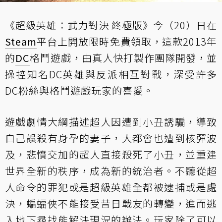
《超級英雄：武力對決 終極版》今（20）日在
Steam
平台上開放限時免費領取，這款2013年
的
DC
格鬥遊戲，由真人快打製作團隊開發，並
操控知名DC英雄與反派相互對戰，深受許多
DC粉絲與格鬥遊戲玩家的喜愛。
遊戲劇情大綱描述超人因遭到小丑誘騙，導致
自己誤殺有身孕的妻子，大都會也遭到核彈波
及，悲憤交加的超人直接殺死了小丑，並重建
世界全新的秩序，成為新的統治者。不聽從超
人命令的罪犯或是超級英雄全都被逮捕或是處
決，蝙蝠俠不能接受昔日戰友的轉變，進而逃
入地下尋找能解決現況的辦法。玩家除了可以