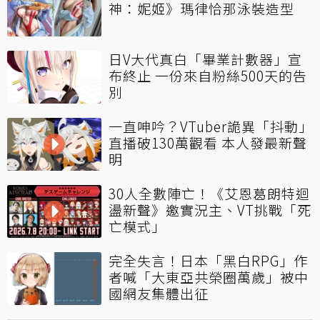
神：妮姬》瑪律恰那泳裝造型
日V大代真白「畢業計數器」宣
布終止 一份來自粉絲500天的告
別
一直呻吟？VTuber詭異「抖動」
直播破130萬觀看 本人發最新聲
明
30人全數陣亡！《艾恩葛朗特迴
盪新聲》邀實況主、VT挑戰「死
亡模式」
完全失言！日本「黑白RPG」作
者喊「大東亞共榮圈萬歲」被中
國網友集體出征