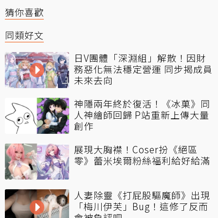
猜你喜歡
同類好文
日V團體「深淵組」解散！因財
務惡化無法穩定營運 同步揭成員
未來去向
神隱兩年終於復活！《冰菓》同
人神繪師回歸 P站重新上傳大量
創作
展現大胸襟！Coser扮《絕區
零》蕾米埃爾粉絲福利給好給滿
人妻除靈《打屁股驅魔師》出現
「梅川伊芙」Bug！這修了反而
會被負評吧