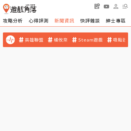
攻略分析
心得評測
新聞資訊
快評雜談
紳士專區
英雄聯盟
橘攸奈
Steam遊戲
吸點迷