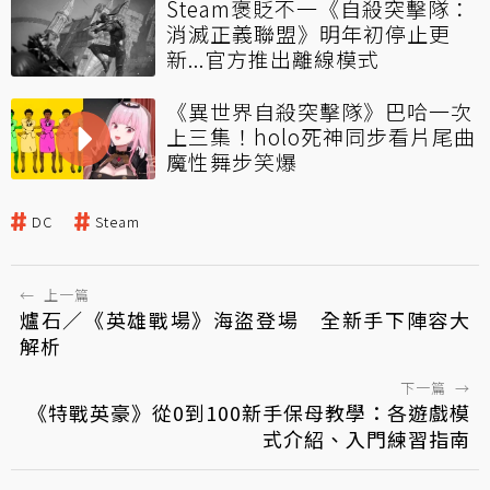
Steam褒貶不一《自殺突擊隊：
消滅正義聯盟》明年初停止更
新...官方推出離線模式
《異世界自殺突擊隊》巴哈一次
上三集！holo死神同步看片尾曲
魔性舞步笑爆
DC
Steam
←
上一篇
爐石／《英雄戰場》海盜登場 全新手下陣容大
解析
下一篇
→
《特戰英豪》從0到100新手保母教學：各遊戲模
式介紹、入門練習指南