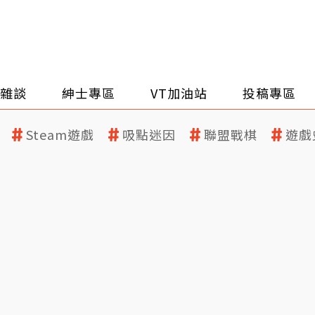
雜談
紳士專區
VT加油站
投稿專區
Steam遊戲
吸點迷因
聯盟戰棋
遊戲