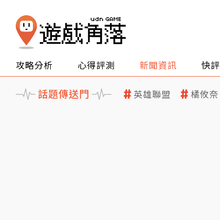
攻略分析
心得評測
新聞資訊
快評
話題傳送門
英雄聯盟
橘攸奈