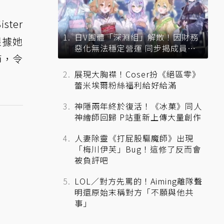
ter
日V團體「深淵組」解散！因財務
根據她
惡化無法穩定營運 同步揭成員未
節，令
來去向
展現大胸襟！Coser扮《絕區零》
蕾米埃爾粉絲福利給好給滿
神隱兩年終於復活！《冰菓》同人
神繪師回歸 P站重新上傳大量創作
人妻除靈《打屁股驅魔師》出現
「梅川伊芙」Bug！這修了反而會
被負評吧
LOL／對方先罵的！Aiming離隊聲
明還原始末稱對方「不願與他共
事」