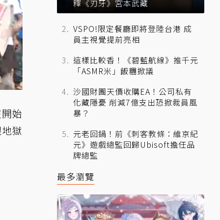
釋《刃牙》宮本武藏
VSPO!限定餐廳即將登陸台港 成
員主視覺提前亮相
這樣比較香！《碧藍航線》推千元
「ASMR米」飯糰掀議
沙國財團天價收購EA！公司私有
化藏隱憂 削減7億支出恐掀裁員風
沒開始
暴？
跟地獄
元老回鍋！前《刺客教條：維京紀
元》遊戲總監回歸Ubisoft擔任品
牌總監
最多瀏覽