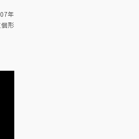
07年
這個形