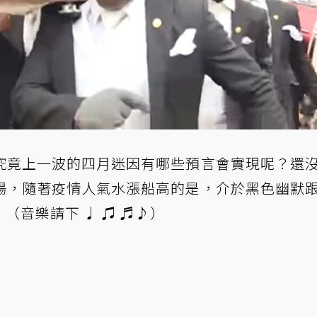
究竟上一波的四月迷因有哪些預言會實現呢？
還
場，隨著疫情人氣水漲船高的是，介於黑色幽默
（音樂請下 ♩ ♫ ♬♪）