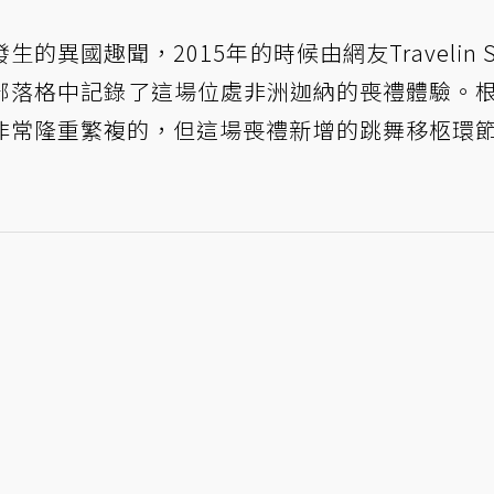
國趣聞，2015年的時候由網友Travelin Sis
她的部落格中記錄了這場位處非洲迦納的喪禮體驗。
非常隆重繁複的，但這場喪禮新增的跳舞移柩環