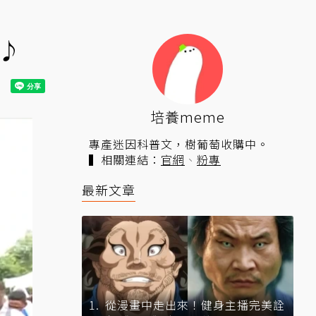
♪
培養meme
專產迷因科普文，樹葡萄收購中。
▍相關連結：
官網
、
粉專
最新文章
從漫畫中走出來！健身主播完美詮