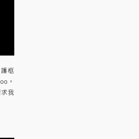
跳舞護柩
oo，
要求我