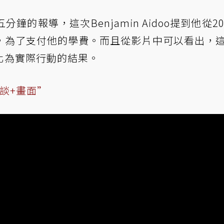
的報導，這次Benjamin Aidoo提到他從20
，為了支付他的學費。而且從影片中可以看出，
化為實際行動的結果。
的訪談+畫面”