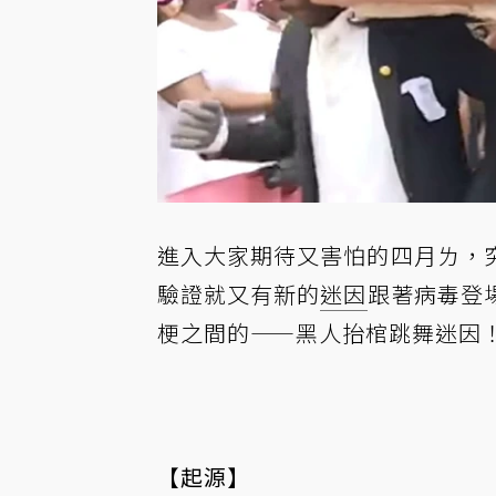
進入大家期待又害怕的四月ㄌ，
驗證就又有新的
迷因
跟著病毒登
梗之間的——黑人抬棺跳舞迷因！
【起源】