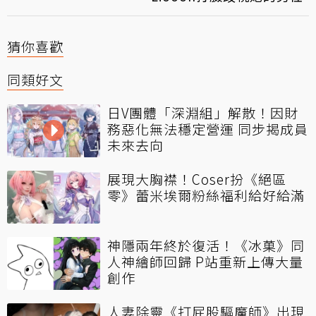
猜你喜歡
同類好文
日V團體「深淵組」解散！因財
務惡化無法穩定營運 同步揭成員
未來去向
展現大胸襟！Coser扮《絕區
零》蕾米埃爾粉絲福利給好給滿
神隱兩年終於復活！《冰菓》同
人神繪師回歸 P站重新上傳大量
創作
人妻除靈《打屁股驅魔師》出現