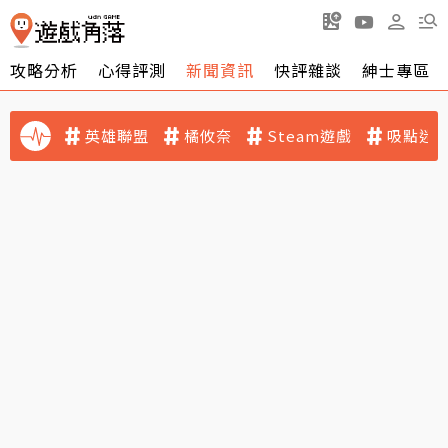
攻略分析
心得評測
新聞資訊
快評雜談
紳士專區
英雄聯盟
橘攸奈
Steam遊戲
吸點迷