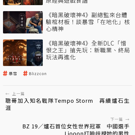
原經典遊戲食譜
《暗黑破壞神4》副總監來台體
驗棺材板！談暴雪「在地化」核
心精神
《暗黑破壞神4》全新DLC「憎
恨之王」搶先玩：新職業、終局
玩法再進化
暴雪
Blizzcon
←
上一篇
聰哥加入知名戰隊Tempo Storm 再續爐石生
涯
下一篇
→
BZ 19／爐石首位女性世界冠軍 中國選手
Liooon打臉歧視她的男性