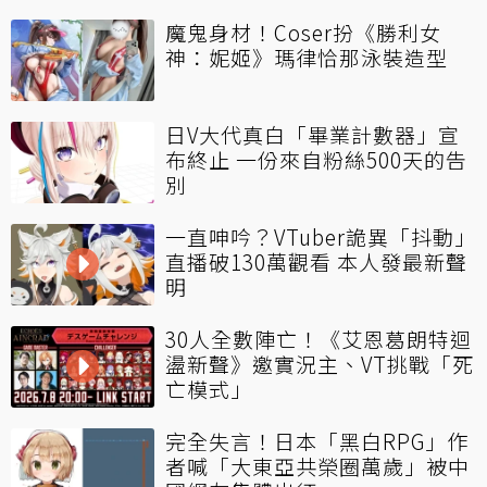
魔鬼身材！Coser扮《勝利女
神：妮姬》瑪律恰那泳裝造型
日V大代真白「畢業計數器」宣
布終止 一份來自粉絲500天的告
別
一直呻吟？VTuber詭異「抖動」
直播破130萬觀看 本人發最新聲
明
30人全數陣亡！《艾恩葛朗特迴
盪新聲》邀實況主、VT挑戰「死
亡模式」
完全失言！日本「黑白RPG」作
者喊「大東亞共榮圈萬歲」被中