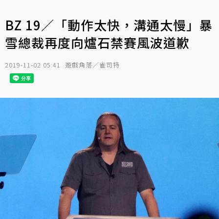
BZ 19／「動作太快，溝通太慢」暴
雪總裁再度向爐石禁賽風波道歉
2019-11-02 05:41
遊戲角落／雀司特