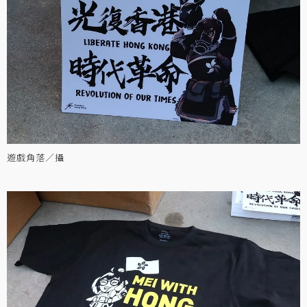
遊戲角落／攝