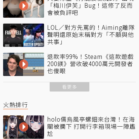
「梅川伊芙」Bug！這修了反而
會被負評吧
LOL／對方先罵的！Aiming離隊
聲明還原始末稱對方「不願與他
共事」
退款率99%！Steam《這款遊戲
200鎂》營收破4000萬元開發者
也傻眼
看更多
火熱排行
holo儒烏風亭螺鈿來台灣！在海
關被攔下 打開行李箱現場一陣尷
尬