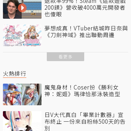
退款率99%！Steam《這款遊戲
200鎂》營收破4000萬元開發者
也傻眼
夢想成真！VTuber結城昨日奈與
《刀劍神域》推出聯動周邊
看更多
火熱排行
魔鬼身材！Coser扮《勝利女
神：妮姬》瑪律恰那泳裝造型
日V大代真白「畢業計數器」宣
布終止 一份來自粉絲500天的告
別