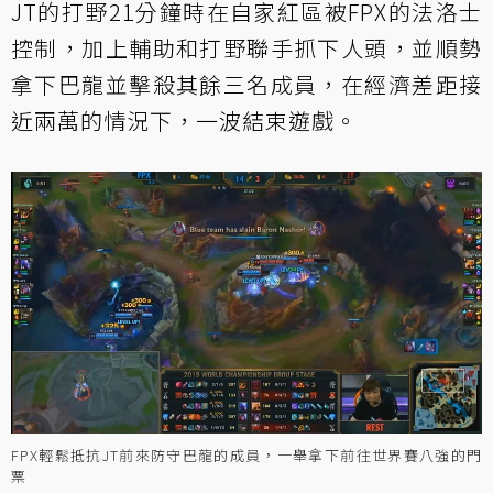
JT的打野21分鐘時在自家紅區被FPX的法洛士
控制，加上輔助和打野聯手抓下人頭，並順勢
拿下巴龍並擊殺其餘三名成員，在經濟差距接
近兩萬的情況下，一波結束遊戲。
FPX輕鬆抵抗JT前來防守巴龍的成員，一舉拿下前往世界賽八強的門
票