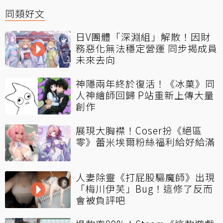
同類好文
日V團體「深淵組」解散！因財
務惡化無法穩定營運 同步揭成員
未來去向
神隱兩年終於復活！《冰菓》同
人神繪師回歸 P站重新上傳大量
創作
展現大胸襟！Coser扮《絕區
零》蕾米埃爾粉絲福利給好給滿
人妻除靈《打屁股驅魔師》出現
「梅川伊芙」Bug！這修了反而
會被負評吧