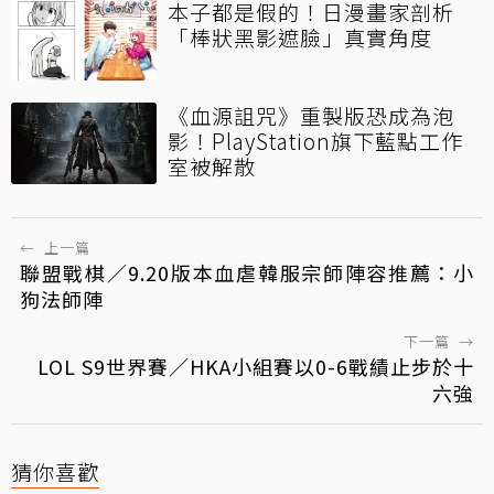
本子都是假的！日漫畫家剖析
「棒狀黑影遮臉」真實角度
《血源詛咒》重製版恐成為泡
影！PlayStation旗下藍點工作
室被解散
←
上一篇
聯盟戰棋／9.20版本血虐韓服宗師陣容推薦：小
狗法師陣
下一篇
→
LOL S9世界賽／HKA小組賽以0-6戰績止步於十
六強
猜你喜歡