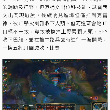
的輔助及打野，但酒桶交出位移技能、瑟雷西
交出閃現逃脫，後續吶兒進場但僅推到克雷
德，被JT擊火剎雅收下人頭。但河道區會站JT
目標不一致，導致被換掉上野兩顆人頭，SPY
收下巴龍，並在推中路兵營時進行一波開戰，
一換五將JT團滅收下比賽。