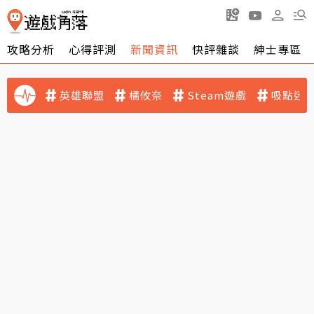
攻略分析
心得評測
新聞資訊
快評雜談
紳士專區
英雄聯盟
橘攸奈
Steam遊戲
吸點迷