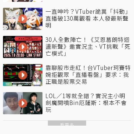
一直呻吟？VTuber詭異「抖動」
直播破130萬觀看 本人發最新聲
明
30人全數陣亡！《艾恩葛朗特迴
盪新聲》邀實況主、VT挑戰「死
亡模式」
靠聊股市走紅！台VTuber珂賽特
婉拒觀眾「直播看盤」要求：我
正職是股票交易
LOL／1等就全錯？實況主小明
劍魔開噴Bin厄薩斯：根本不會
玩
看更多