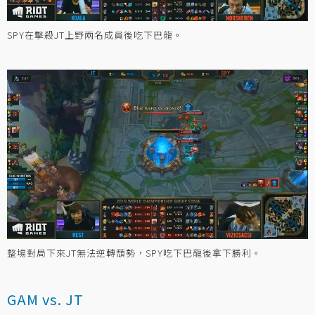
SPY在擊殺JT上野兩名成員後吃下巴龍。
整場對局下來JT無法逆轉頹勢，SPY吃下巴龍後拿下勝利。
GAM vs. JT