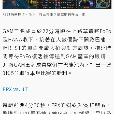
REST精美操作，塔下一打三帶走李星並順利存活下來
GAM三名成員於22分時蹲在上路草叢將FoFo
及HANA收下，接著在人數優勢下開啟巴龍。
但REST的鱷魚開啟大招與對方周旋，拖延時
間等待FoFo復活後傳送到GAM藍區的眼睛，
JT將GAM五名成員擊倒在巴龍池內，打出一波
0換5並取得本場比賽的勝利。
FPX vs. JT
遊戲前期4分30秒，FPX的蜘蛛入侵JT藍區，
雖遭到JT打野及雙人線包夾，但透過上吊以及