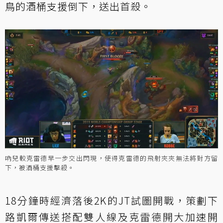
鳥的酒桶支援倒下，送出首殺。
吶兒較克雷德早一步交出閃現，使得克雷德的飛射夾夾無法將對方留
下，被酒桶支援擊殺。
18分鐘時經濟落後2K的JT試圖開戰，策劃下
路凱爾傳送搭配雙人線及克雷德開大加速開