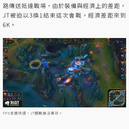
路傳送抵達戰場，由於裝備與經濟上的差距，
JT被迫以3換1結束這次會戰，經濟差距來到
6K。
FPX支援快速，JT開戰無法奏效。