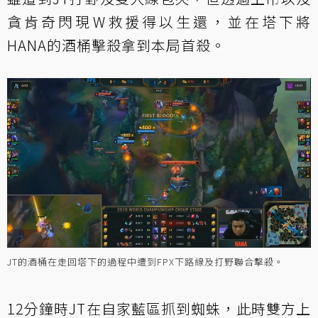
貪肯奇閃現W救援得以生還，並在塔下將
HANA的酒桶擊殺拿到本局首殺。
JT的酒桶在走回塔下的過程中遭到FPX下路線及打野聯合擊殺。
12分鐘時JT在自家藍區抓到蜘蛛，此時雙方上