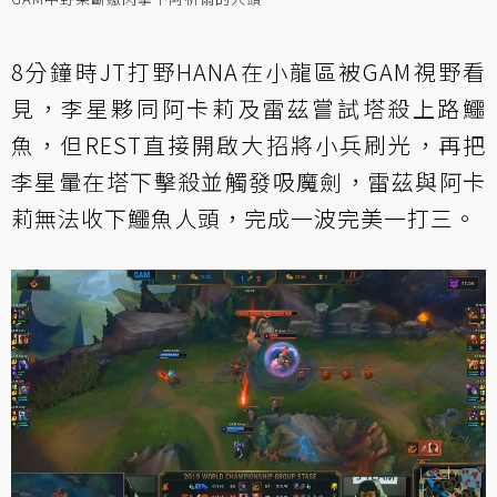
8分鐘時JT打野HANA在小龍區被GAM視野看
見，李星夥同阿卡莉及雷茲嘗試塔殺上路鱷
魚，但REST直接開啟大招將小兵刷光，再把
李星暈在塔下擊殺並觸發吸魔劍，雷茲與阿卡
莉無法收下鱷魚人頭，完成一波完美一打三。