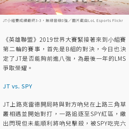
JT小組賽成績最終3-3，無緣晉級8強／圖片截自LoL Esports Flickr
《英雄聯盟》2019世界大賽緊接著來到小組賽
第二輪的賽事，首先是B組的對決，今日也決
定了JT是否能夠前進八強，為最後一年的LMS
爭取榮耀。
JT vs. SPY
JT上路克雷德開局時與對方吶兒在上路三角草
叢相遇並開始對打，一路追逐至SPY紅區，繳
出閃現但未能順利將吶兒擊殺，被SPY吃完六