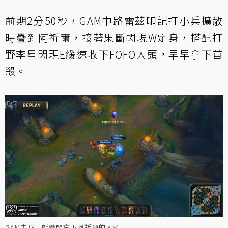
前期2分50秒，GAM中路雷茲印記打小兵擴散
時疊到阿祈爾，接著果斷閃現W定身，搭配打
野李星閃現E緩速收下FOFO人頭，早早拿下首
殺。
GAM中野果斷繳閃拿下阿祈爾的人頭