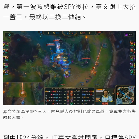
戰，第一波攻勢雖被SPY後拉，嘉文跟上大招
一蓋三，最終以二換二做結。
嘉文控場牽制SPY三人，吶兒變大後控制也效果卓越，會戰雙方各失
兩顆人頭。
到中期24分鐘，JT嘉文嘗試開戰，目標為SPY