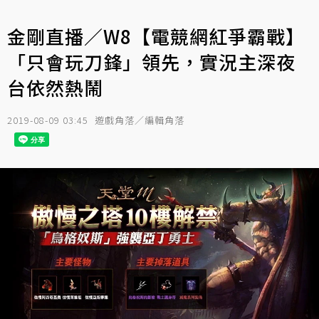
金剛直播／W8【電競網紅爭霸戰】
「只會玩刀鋒」領先，實況主深夜
台依然熱鬧
2019-08-09 03:45
遊戲角落／編輯角落