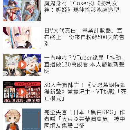
魔鬼身材！Coser扮《勝利女
神：妮姬》瑪律恰那泳裝造型
日V大代真白「畢業計數器」宣
布終止 一份來自粉絲500天的告
別
一直呻吟？VTuber詭異「抖動」
直播破130萬觀看 本人發最新聲
明
30人全數陣亡！《艾恩葛朗特迴
盪新聲》邀實況主、VT挑戰「死
亡模式」
完全失言！日本「黑白RPG」作
者喊「大東亞共榮圈萬歲」被中
國網友集體出征