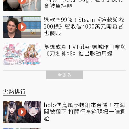
會被負評吧
退款率99%！Steam《這款遊戲
200鎂》營收破4000萬元開發者
也傻眼
夢想成真！VTuber結城昨日奈與
《刀劍神域》推出聯動周邊
看更多
火熱排行
holo儒烏風亭螺鈿來台灣！在海
關被攔下 打開行李箱現場一陣尷
尬