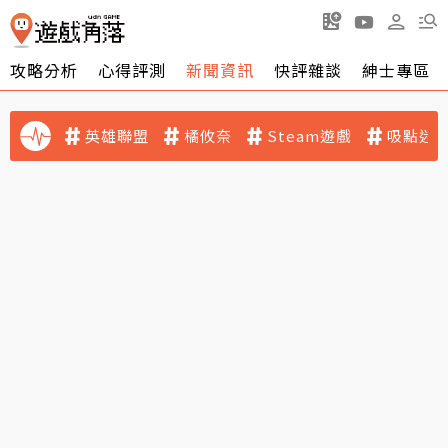
攻略分析
心得評測
新聞資訊
快評雜談
紳士專區
英雄聯盟
橘攸奈
Steam遊戲
吸點迷