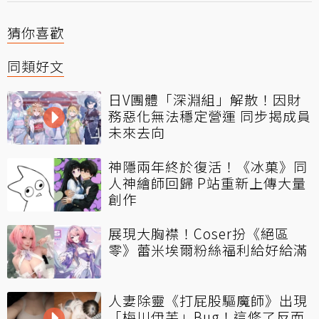
猜你喜歡
同類好文
日V團體「深淵組」解散！因財
務惡化無法穩定營運 同步揭成員
未來去向
神隱兩年終於復活！《冰菓》同
人神繪師回歸 P站重新上傳大量
創作
展現大胸襟！Coser扮《絕區
零》蕾米埃爾粉絲福利給好給滿
人妻除靈《打屁股驅魔師》出現
「梅川伊芙」Bug！這修了反而