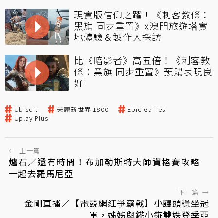
現實版信仰之躍！《刺客教條：
黑旗 同步重置》x澳門旅遊塔實
地體驗＆製作人採訪
比《暗影者》高五倍！《刺客教
條：黑旗 同步重置》預購表現良
好
Ubisoft
美麗新世界 1800
Epic Games
Uplay Plus
←
上一篇
爐石／還有時間！布加勒斯特大師資格賽攻略
一起去羅馬尼亞
下一篇
→
金剛直播／【電競網紅爭霸戰】小饅頭穩坐冠
軍，姊姊與錵小錵雙姝登季亞