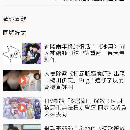
猜你喜歡
同類好文
神隱兩年終於復活！《冰菓》同
人神繪師回歸 P站重新上傳大量
創作
人妻除靈《打屁股驅魔師》出現
「梅川伊芙」Bug！這修了反而
會被負評吧
日V團體「深淵組」解散！因財
務惡化無法穩定營運 同步揭成員
未來去向
退款率99%！Steam《這款遊戲