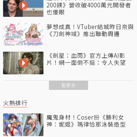
200鎂》營收破4000萬元開發者
也傻眼
夢想成真！VTuber結城昨日奈與
《刀劍神域》推出聯動周邊
《劍星：血雨》官方上傳AI影
片！網一面倒不挺：令人失望
看更多
火熱排行
魔鬼身材！Coser扮《勝利女
神：妮姬》瑪律恰那泳裝造型