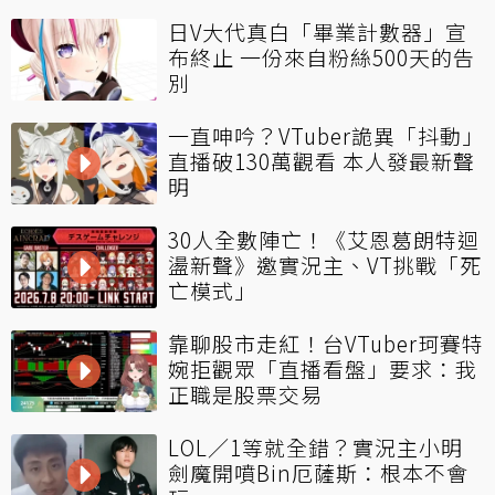
日V大代真白「畢業計數器」宣
布終止 一份來自粉絲500天的告
別
一直呻吟？VTuber詭異「抖動」
直播破130萬觀看 本人發最新聲
明
30人全數陣亡！《艾恩葛朗特迴
盪新聲》邀實況主、VT挑戰「死
亡模式」
靠聊股市走紅！台VTuber珂賽特
婉拒觀眾「直播看盤」要求：我
正職是股票交易
LOL／1等就全錯？實況主小明
劍魔開噴Bin厄薩斯：根本不會