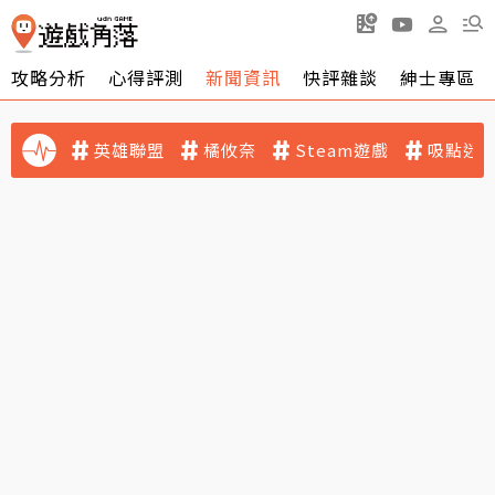
攻略分析
心得評測
新聞資訊
快評雜談
紳士專區
英雄聯盟
橘攸奈
Steam遊戲
吸點迷