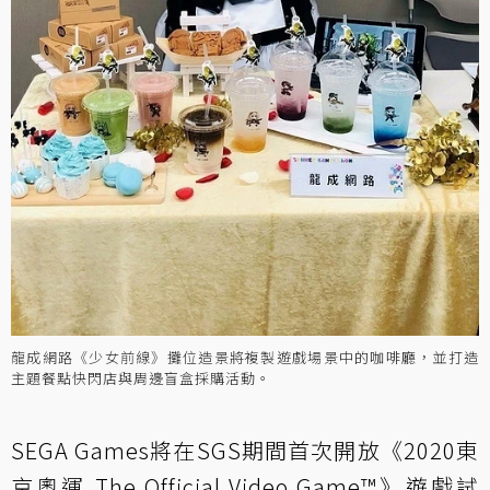
龍成網路《少女前線》攤位造景將複製遊戲場景中的咖啡廳，並打造
主題餐點快閃店與周邊盲盒採購活動。
SEGA Games將在SGS期間首次開放《2020東
京奧運 The Official Video Game™》遊戲試