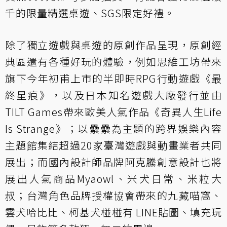
千的限量精選桌遊、SGS限定好禮。
除了獨立遊戲與桌遊的原創作品呈現，原創經
典區還有各種好玩的體驗，例如思維工坊帶來
旗下今年初甫上市的半即時RPG行動遊戲《最
終星痕》，以及日本知名遊戲大廠發行並由
TILT Games帶來歐美人氣作品《奇異人生Life
Is Strange》；以纍纍為主題的跨界娛樂內容
主題館集結超過20家臺灣遊戲與動畫業者共同
展出；而國內設計師品牌阿克騰創意設計也將
展出人氣商品Myaowl、米犬日常、米粒大
叔；台灣角色品牌授權協會帶來的九藏喵窩、
雲犬哈比比、柯基犬椪椪有 LINE貼圖、填充玩