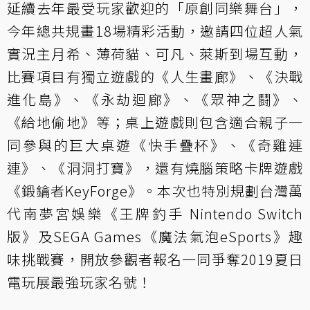
延續去年最受玩家歡迎的「原創同樂舞台」，
今年總共規畫18場精彩活動，邀請四位超人氣
實況主月希、薄荷貓、可凡、萊斯到場互動，
比賽項目有獨立遊戲的《人生畫廊》、《決戰
進化島》、《永劫迴廊》、《眾神之鬪》、
《給地偷地》等；桌上遊戲則包含適合親子一
同參與的巨大桌遊《快手疊杯》、《奇雞連
連》、《洞洞打寶》，還有燒腦策略卡牌遊戲
《鍛鑰者KeyForge》。本次也特別規劃台灣萬
代南夢宮娛樂《王牌釣手 Nintendo Switch
版》及SEGA Games《魔法氣泡eSports》趣
味挑戰賽，開放參觀者報名一同爭奪2019夏日
電玩展最強玩家名號！