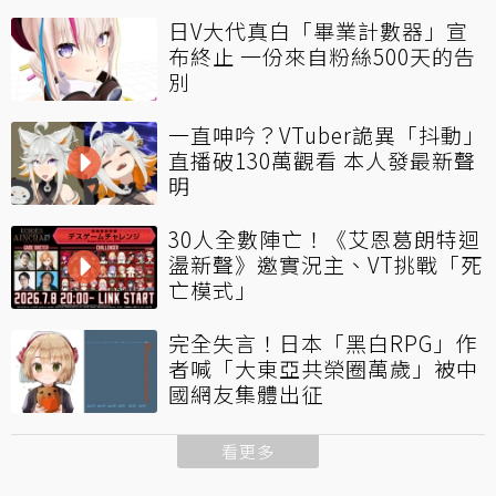
日V大代真白「畢業計數器」宣
布終止 一份來自粉絲500天的告
別
一直呻吟？VTuber詭異「抖動」
直播破130萬觀看 本人發最新聲
明
30人全數陣亡！《艾恩葛朗特迴
盪新聲》邀實況主、VT挑戰「死
亡模式」
完全失言！日本「黑白RPG」作
者喊「大東亞共榮圈萬歲」被中
國網友集體出征
看更多