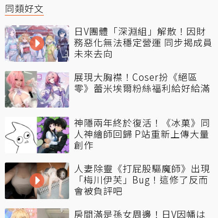
同類好文
日V團體「深淵組」解散！因財
務惡化無法穩定營運 同步揭成員
未來去向
展現大胸襟！Coser扮《絕區
零》蕾米埃爾粉絲福利給好給滿
神隱兩年終於復活！《冰菓》同
人神繪師回歸 P站重新上傳大量
創作
人妻除靈《打屁股驅魔師》出現
「梅川伊芙」Bug！這修了反而
會被負評吧
房間滿是孫女周邊！日V因幡は