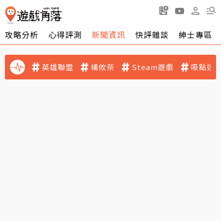
攻略分析
心得評測
新聞資訊
快評雜談
紳士專區
英雄聯盟
橘攸奈
Steam遊戲
吸點迷