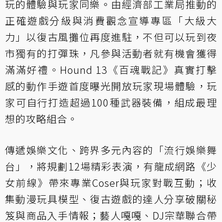
玩的體驗與玩家同樂。由經濟部工業局推動的
正確遊戲分級與消費觀念宣導專區「大級大
力」以復古風攤位再度進駐，不但可以玩到夜
市獨有的打彈珠，凡參與活動者就有機會獲得
滿滿好禮。Hound 13《百魂戰記》真實打擊
感的動作手遊首度曝光開放玩家現場體驗，玩
家可自行打造超過100種武器裝備，組成最理
想的攻略組合。
傳遞娛樂文化、跨界多元內容的「流行娛樂舞
台」，將規劃12場精彩表演，有龍成網路《少
女前線》帶來專業Coser與玩家對戰互動；收
集動漫玩具模型、復古遊戲的達人分享破關秘
笈與商品入手情報；藝人嘎嘎、DJ宗華聯合帶