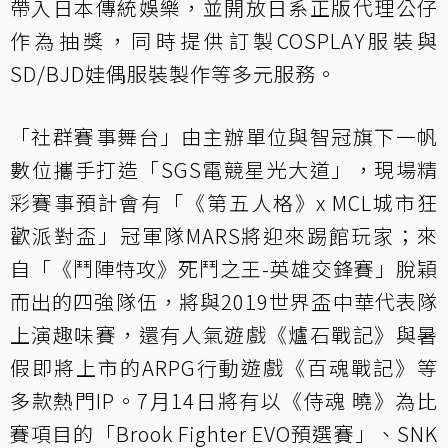
帶入日本傳統娛樂，並開放日系正版代理公仔
作為抽獎，同時提供訂製COSPLAY服裝與
SD/BJD娃偶服裝製作等多元服務。
「社群賽事舞台」由主辦單位與智冠旗下一帆
數位攜手打造「SGS電競星光大道」，現場精
彩賽事預計會有「《第五人格》x MCL城市狂
歡派對盃」冠軍隊MARS將迎來踢館玩家；來
自「《鬥陣特攻》死鬥之王-英雄交鋒賽」脫穎
而出的四強隊伍，將與2019世界盃中華代表隊
上演趣味賽，還有人氣遊戲《爐石戰記》與暑
假即將上市的ARPG行動遊戲《百魂戰記》等
多款熱門IP。7月14日將有以《侍魂 曉》為比
賽項目的「Brook Fighter EVO預選賽」、SNK