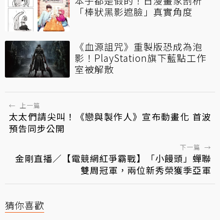
本子都是假的！日漫畫家剖析
「棒狀黑影遮臉」真實角度
《血源詛咒》重製版恐成為泡
影！PlayStation旗下藍點工作
室被解散
←
上一篇
太太們請尖叫！《戀與製作人》宣布動畫化 首波
預告同步公開
下一篇
→
金剛直播／【電競網紅爭霸戰】「小饅頭」蟬聯
雙周冠軍，兩位新秀榮獲季亞軍
猜你喜歡