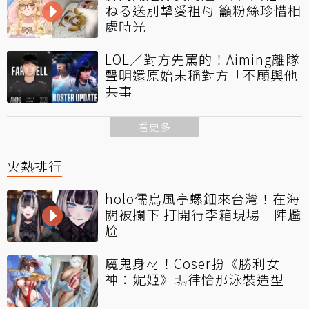
ねる送別摯愛祖母 籲粉絲珍惜相
處時光
LOL／對方先罵的！Aiming離隊
聲明還原始末稱對方「不願與他
共事」
看更多
火熱排行
holo儒烏風亭螺鈿來台灣！在海
關被攔下 打開行李箱現場一陣尷
尬
魔鬼身材！Coser扮《勝利女
神：妮姬》瑪律恰那泳裝造型