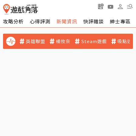
攻略分析
心得評測
新聞資訊
快評雜談
紳士專區
英雄聯盟
橘攸奈
Steam遊戲
吸點迷