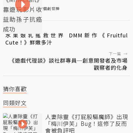
Minecraft
當個創世神
←
上一篇
水果娘乳搖救世界 DMM新作《Fruitful
Cute！》鮮嫩多汁
下一篇
→
《遊戲代理談》談社群專員─創意開發者及市場
觀察者的化身
猜你喜歡
同類好文
人妻除靈《打屁股驅魔師》出現
「梅川伊芙」Bug！這修了反而
會被負評吧