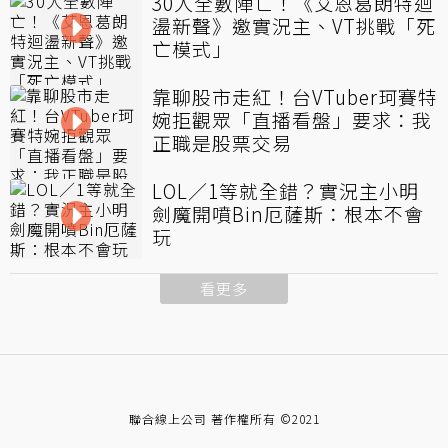
30人全數陣亡！《艾恩葛朗特迴
盪新聲》邀實況主、VT挑戰「死
亡模式」
靠聊股市走紅！台VTuber珂賽特
婉拒觀眾「直播看盤」要求：我
正職是股票交易
LOL／1等就全錯？實況主小明
劍魔開噴Bin厄薩斯：根本不會
玩
看更多
聯合線上公司 著作權所有 ©2021