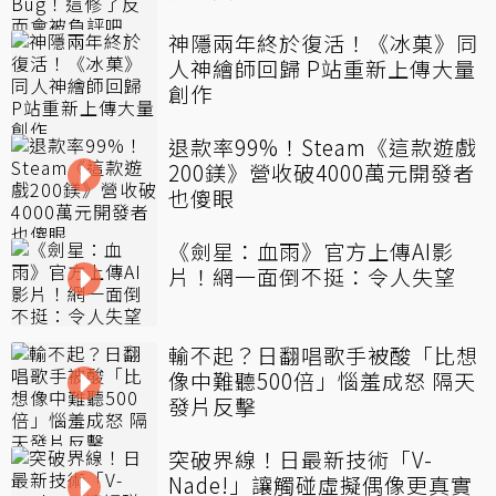
神隱兩年終於復活！《冰菓》同
人神繪師回歸 P站重新上傳大量
創作
退款率99%！Steam《這款遊戲
200鎂》營收破4000萬元開發者
也傻眼
《劍星：血雨》官方上傳AI影
片！網一面倒不挺：令人失望
輸不起？日翻唱歌手被酸「比想
像中難聽500倍」惱羞成怒 隔天
發片反擊
突破界線！日最新技術「V-
Nade!」讓觸碰虛擬偶像更真實