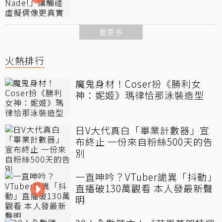
看更多
火熱排行
魔鬼身材！Coser扮《勝利女
神：妮姬》瑪律恰那泳裝造型
日V大代真白「畢業計數器」宣
布終止 一份來自粉絲500天的告
別
一直呻吟？VTuber詭異「抖動」
直播破130萬觀看 本人發最新聲
明