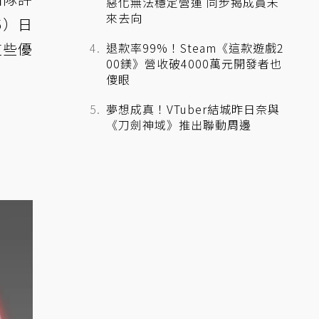
惡化無法穩定營運 同步揭成員未
來去向
6）日
這些優
退款率99%！Steam《這款遊戲2
00鎂》營收破4000萬元開發者也
傻眼
夢想成真！VTuber結城昨日奈與
《刀劍神域》推出聯動周邊