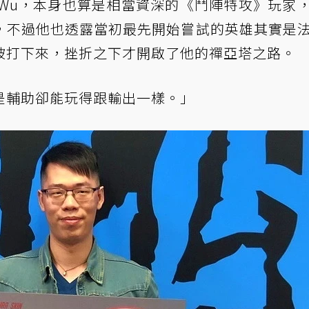
wJWu，本身也算是相當資深的《鬥陣特攻》玩家
，不過他也透露當初最先開始嘗試的英雄其實是
被打下來，挫折之下才開啟了他的禪亞塔之路。
是輔助卻能玩得跟輸出一樣。」