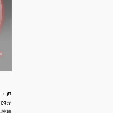
週，但
」的元
傳統神