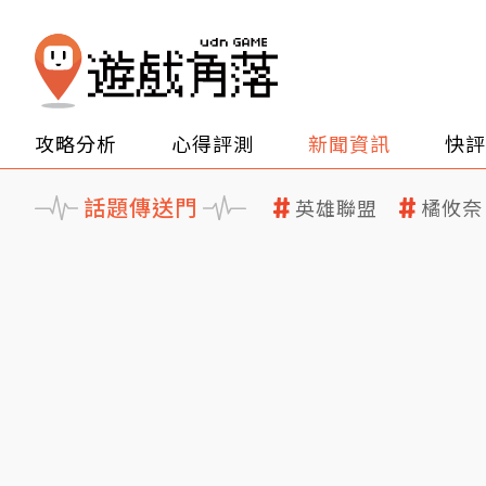
攻略分析
心得評測
新聞資訊
快評
話題傳送門
英雄聯盟
橘攸奈