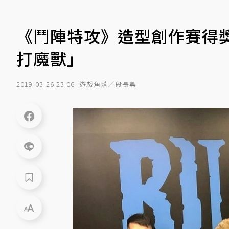
《鬥陣特攻》造型創作賽得
打魔獸」
2019-03-26 23:06
遊戲角落／段長興