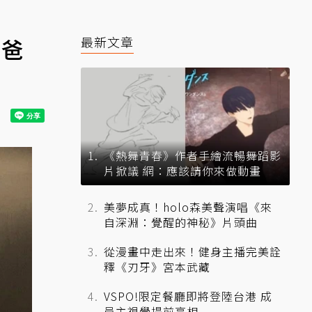
爸爸
最新文章
《熱舞青春》作者手繪流暢舞蹈影
片掀議 網：應該請你來做動畫
美夢成真！holo森美聲演唱《來
自深淵：覺醒的神秘》片頭曲
從漫畫中走出來！健身主播完美詮
釋《刃牙》宮本武藏
VSPO!限定餐廳即將登陸台港 成
員主視覺提前亮相