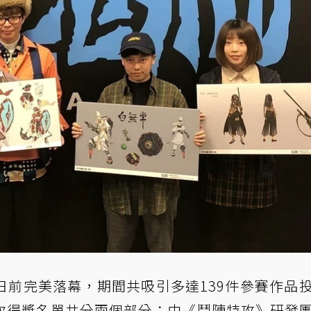
日前完美落幕，期間共吸引多達139件參賽作品
次得獎名單共分兩個部分：由《鬥陣特攻》研發