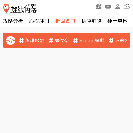
攻略分析
心得評測
新聞資訊
快評雜談
紳士專區
英雄聯盟
橘攸奈
Steam遊戲
吸點迷