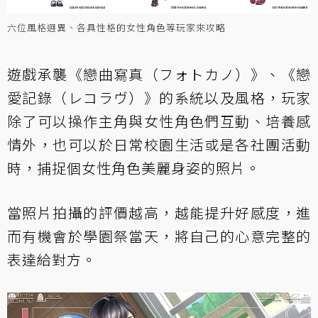
六位風格迥異、各具性格的女性角色等玩家來攻略
遊戲承襲《戀曲寫真（フォトカノ）》、《戀
愛記錄（レコラヴ）》的系統以及風格，玩家
除了可以操作主角與女性角色們互動、培養感
情外，也可以於日常校園生活或是各社團活動
時，捕捉個女性角色美麗身姿的照片。
當照片拍攝的評價越高，越能提升好感度，進
而有機會於學園祭當天，將自己的心意完整的
表達給對方。