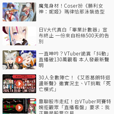
魔鬼身材！Coser扮《勝利女
神：妮姬》瑪律恰那泳裝造型
日V大代真白「畢業計數器」宣
布終止 一份來自粉絲500天的告
別
一直呻吟？VTuber詭異「抖動」
直播破130萬觀看 本人發最新聲
明
30人全數陣亡！《艾恩葛朗特迴
盪新聲》邀實況主、VT挑戰「死
亡模式」
靠聊股市走紅！台VTuber珂賽特
婉拒觀眾「直播看盤」要求：我
正職是股票交易