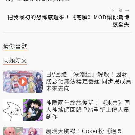
下一篇
→
把我最初的恐怖感還來！《宅願》MOD讓你驚悚
感全失
猜你喜歡
同類好文
日V團體「深淵組」解散！因財
務惡化無法穩定營運 同步揭成員
未來去向
神隱兩年終於復活！《冰菓》同
人神繪師回歸 P站重新上傳大量
創作
展現大胸襟！Coser扮《絕區