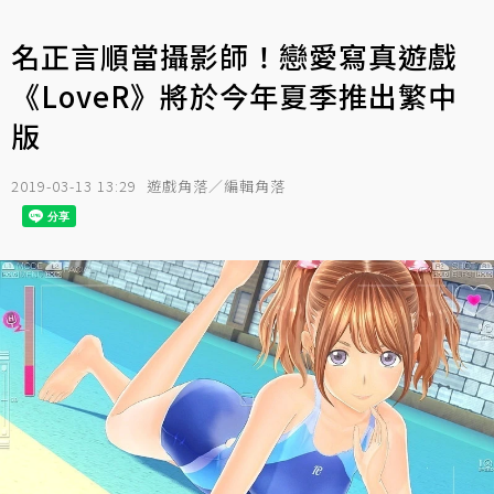
名正言順當攝影師！戀愛寫真遊戲
《LoveR》將於今年夏季推出繁中
版
2019-03-13 13:29
遊戲角落／編輯角落