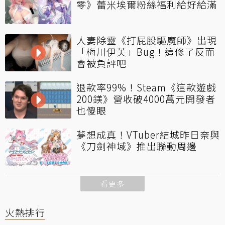
零》蕾米埃爾粉絲福利給好給滿
人妻除靈《打屁股驅魔師》出現
「梅川伊芙」Bug！這修了反而
會被負評吧
退款率99%！Steam《這款遊戲
200鎂》營收破4000萬元開發者
也傻眼
夢想成真！VTuber結城昨日奈與
《刀劍神域》推出聯動周邊
看更多
火熱排行