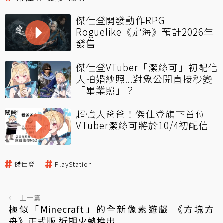
傑仕登開發動作RPG
Roguelike《定海》預計2026年
發售
傑仕登VTuber「潔絲可」初配信
大拍婚紗照...對象公開直接秒變
「畢業照」？
超強大爸爸！傑仕登旗下首位
VTuber潔絲可將於10/4初配信
傑仕登
PlayStation
←
上一篇
極似「Minecraft」的全新像素遊戲 《方塊方
舟》正式版 近期火熱推出