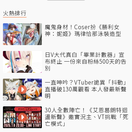
火熱排行
魔鬼身材！Coser扮《勝利女
神：妮姬》瑪律恰那泳裝造型
日V大代真白「畢業計數器」宣
布終止 一份來自粉絲500天的告
別
一直呻吟？VTuber詭異「抖動」
直播破130萬觀看 本人發最新聲
明
30人全數陣亡！《艾恩葛朗特迴
盪新聲》邀實況主、VT挑戰「死
亡模式」