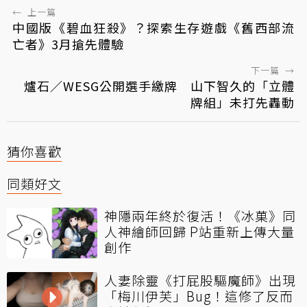
←
上一篇
中國版《碧血狂殺》？探索生存遊戲《舊西部流
亡者》3月搶先體驗
下一篇
→
爐石／WESG公開選手繳牌 山下智久的「立體
牌組」未打先轟動
猜你喜歡
同類好文
神隱兩年終於復活！《冰菓》同
人神繪師回歸 P站重新上傳大量
創作
人妻除靈《打屁股驅魔師》出現
「梅川伊芙」Bug！這修了反而