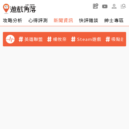
攻略分析
心得評測
新聞資訊
快評雜談
紳士專區
英雄聯盟
橘攸奈
Steam遊戲
吸點迷