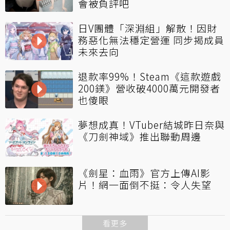
會被負評吧
日V團體「深淵組」解散！因財
務惡化無法穩定營運 同步揭成員
未來去向
退款率99%！Steam《這款遊戲
200鎂》營收破4000萬元開發者
也傻眼
夢想成真！VTuber結城昨日奈與
《刀劍神域》推出聯動周邊
《劍星：血雨》官方上傳AI影
片！網一面倒不挺：令人失望
看更多