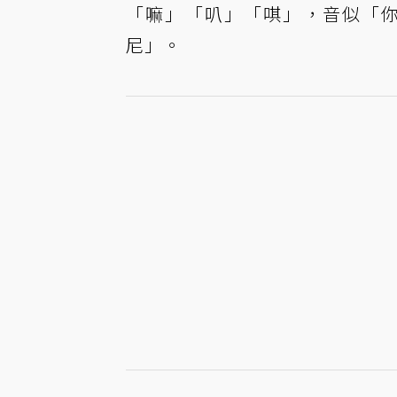
「嘛」「叭」「唭」，音似「你
尼」。