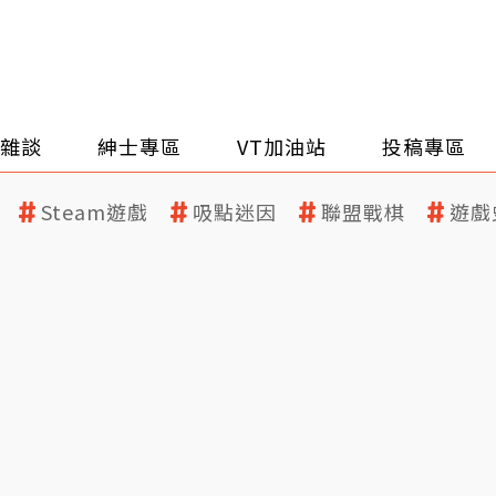
雜談
紳士專區
VT加油站
投稿專區
Steam遊戲
吸點迷因
聯盟戰棋
遊戲