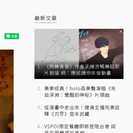
最新文章
《熱舞青春》作者手繪流暢舞蹈影
片掀議 網：應該請你來做動畫
美夢成真！holo森美聲演唱《來
自深淵：覺醒的神秘》片頭曲
從漫畫中走出來！健身主播完美詮
釋《刃牙》宮本武藏
VSPO!限定餐廳即將登陸台港 成
員主視覺提前亮相