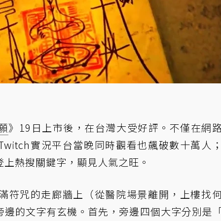
願
》19日上市後，在台灣大受好評。不僅在網
witch實況平台當晚同時觀看也飆破數十萬人
登上熱搜關鍵字，顯見人氣之旺。
滿符咒的走廊牆上（從醫院場景離開，上樓找
旁邊的文字有玄機。首先，旁邊四個大字分別是