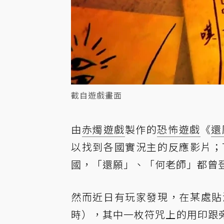
截自遊戲畫面
由
赤燭遊戲
製作的
恐怖遊戲
《
還
以找到各國實況主的反應影片；T
國，「還願」、「何老師」都曾
然而近日有玩家發現，在某處貼
時），其中一枚符咒上的用印跟