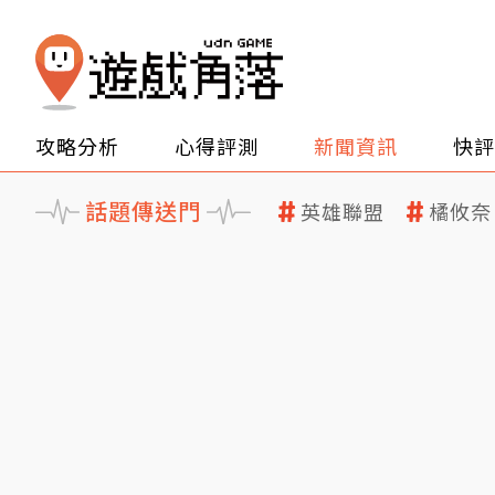
攻略分析
心得評測
新聞資訊
快評
話題傳送門
英雄聯盟
橘攸奈