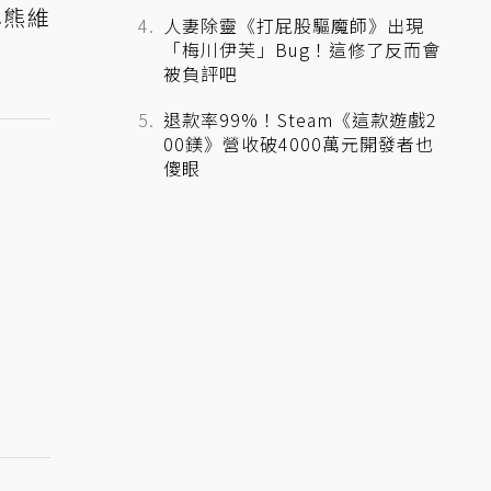
小熊維
人妻除靈《打屁股驅魔師》出現
「梅川伊芙」Bug！這修了反而會
被負評吧
退款率99%！Steam《這款遊戲2
00鎂》營收破4000萬元開發者也
傻眼