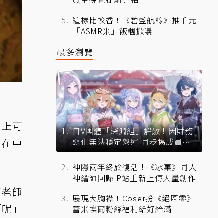
這樣比較香！《碧藍航線》推千元
「ASMR米」飯糰掀議
最多瀏覽
路上可
日V團體「深淵組」解散！因財務
；在中
惡化無法穩定營運 同步揭成員未
來去向
神隱兩年終於復活！《冰菓》同人
神繪師回歸 P站重新上傳大量創作
何老師
展現大胸襟！Coser扮《絕區零》
「呢」
蕾米埃爾粉絲福利給好給滿