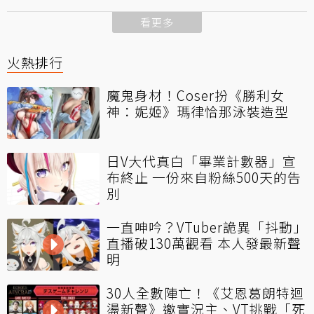
看更多
火熱排行
魔鬼身材！Coser扮《勝利女
神：妮姬》瑪律恰那泳裝造型
日V大代真白「畢業計數器」宣
布終止 一份來自粉絲500天的告
別
一直呻吟？VTuber詭異「抖動」
直播破130萬觀看 本人發最新聲
明
30人全數陣亡！《艾恩葛朗特迴
盪新聲》邀實況主、VT挑戰「死