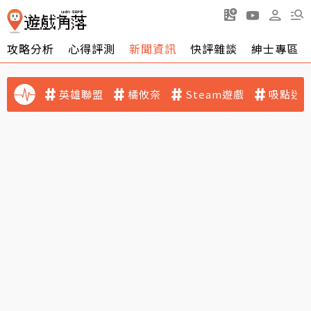
攻略分析
心得評測
新聞資訊
快評雜談
紳士專區
英雄聯盟
橘攸奈
Steam遊戲
吸點迷