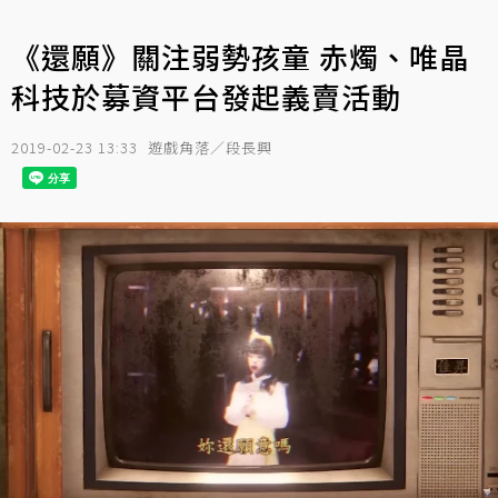
《還願》關注弱勢孩童 赤燭、唯晶
科技於募資平台發起義賣活動
2019-02-23 13:33
遊戲角落／段長興