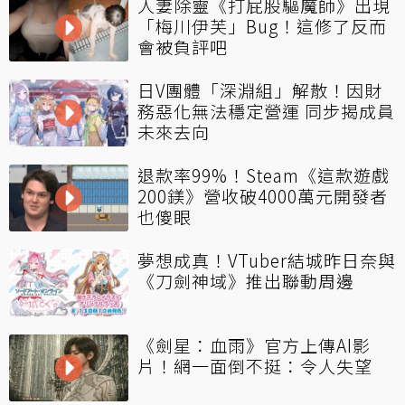
人妻除靈《打屁股驅魔師》出現
「梅川伊芙」Bug！這修了反而
會被負評吧
日V團體「深淵組」解散！因財
務惡化無法穩定營運 同步揭成員
未來去向
退款率99%！Steam《這款遊戲
200鎂》營收破4000萬元開發者
也傻眼
夢想成真！VTuber結城昨日奈與
《刀劍神域》推出聯動周邊
《劍星：血雨》官方上傳AI影
片！網一面倒不挺：令人失望