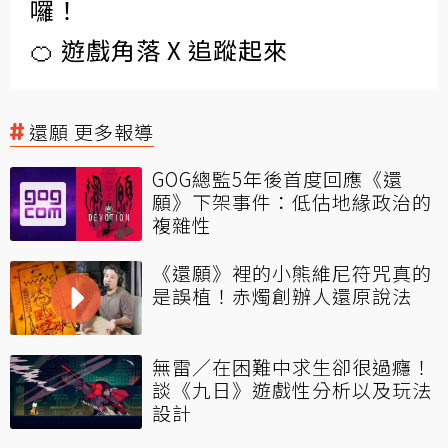
囉！
🍊 遊戲角落 X 追蹤起來
還願 更多報導
GOG總監5年後首度回應《還
願》下架事件：低估地緣政治的
複雜性
《還願》裡的小熊維尼符咒真的
是誤植！赤燭創辦人還原說法
無雷／在困難中求生卻很過癮！
談《九日》遊戲性分析以及玩法
設計