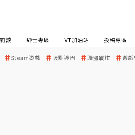
雜談
紳士專區
VT加油站
投稿專區
Steam遊戲
吸點迷因
聯盟戰棋
遊戲