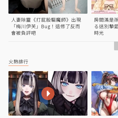
人妻除靈《打屁股驅魔師》出現
房間滿是
「梅川伊芙」Bug！這修了反而
る送別摯愛
會被負評吧
時光
火熱排行