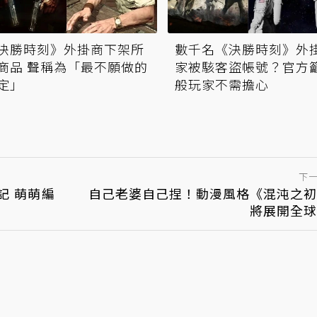
決勝時刻》外掛商下架所
數千名《決勝時刻》外
商品 聲稱為「最不願做的
家被駭客盜帳號？官方
定」
般玩家不需擔心
下
記 萌萌編
自己老婆自己捏！動漫風格《混沌之初
將展開全球