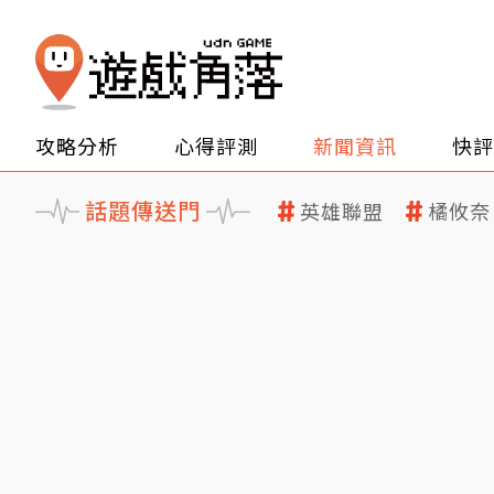
攻略分析
心得評測
新聞資訊
快評
話題傳送門
英雄聯盟
橘攸奈