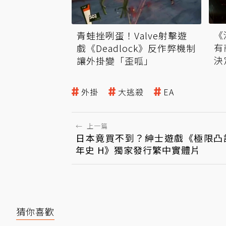
《
青蛙挫咧蛋！Valve射擊遊
有
戲《Deadlock》反作弊機制
決
讓外掛變「歪呱」
外掛
大逃殺
EA
←
上一篇
日本竟買不到？紳士遊戲《極限凸
年史 H》獨家發行繁中實體片
猜你喜歡