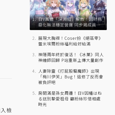
日V團體「深淵組」解散！因財務
惡化無法穩定營運 同步揭成員未
來去向
展現大胸襟！Coser扮《絕區零》
蕾米埃爾粉絲福利給好給滿
神隱兩年終於復活！《冰菓》同人
神繪師回歸 P站重新上傳大量創作
人妻除靈《打屁股驅魔師》出現
「梅川伊芙」Bug！這修了反而會
被負評吧
房間滿是孫女周邊！日V因幡はね
る送別摯愛祖母 籲粉絲珍惜相處
時光
加入檢