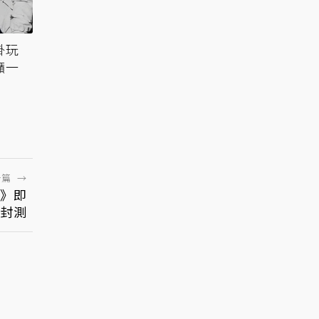
掛玩
籲一
一篇
→
》即
封測