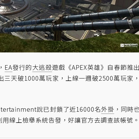
作，
EA
發行的
大逃殺
遊戲《APEX英雄》自春節推
三天破1000萬玩家，上線一週破2500萬玩家
ertainment說已封鎖了近16000名
外掛
，同時
利用線上檢舉系統告發，好讓官方去調查該帳號