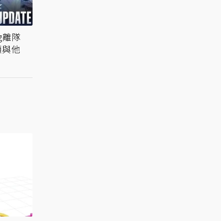
g離隊
願與他