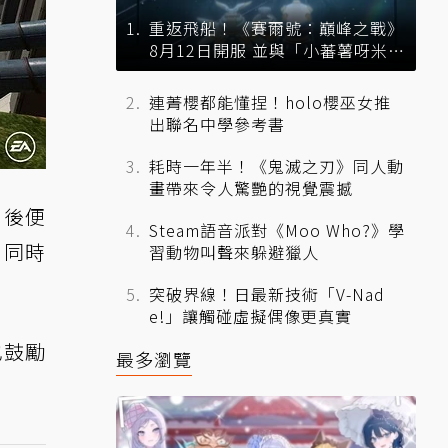
重返飛船！《賽爾號：巔峰之戰》
8月12日開服 並與「小蕃薯呀米」
展開聯動
連菁櫻都能懂捏！holo櫻巫女推
出聯名中學參考書
耗時一年半！《鬼滅之刃》同人動
畫帶來令人驚艷的視覺震撼
出後便
Steam語音派對《Moo Who?》學
，同時
習動物叫聲來躲避獵人
突破界線！日最新技術「V-Nad
e!」讓觸碰虛擬偶像更真實
也鼓勵
最多瀏覽
。