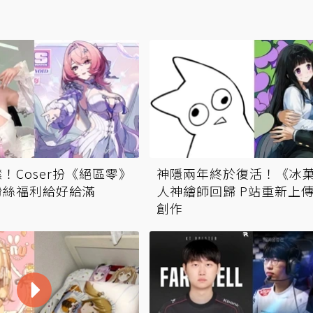
！Coser扮《絕區零》
神隱兩年終於復活！《冰
粉絲福利給好給滿
人神繪師回歸 P站重新上
創作