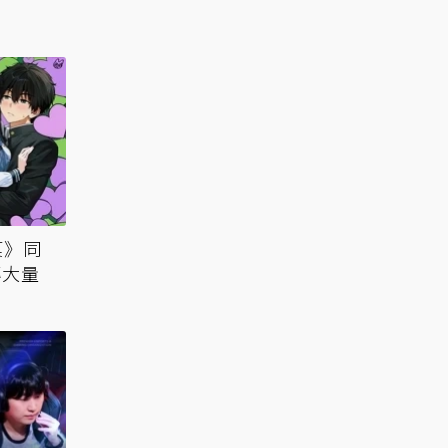
菓》同
傳大量