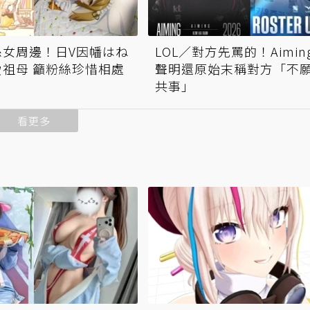
孫女周邊！日V因幡はね
LOL／對方先罵的！Aimin
祖母 籲粉絲珍惜相處
聲明還原始末稱對方「不
共事」
看更多