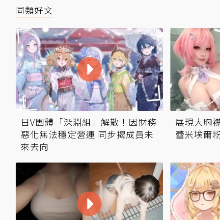
同類好文
日V團體「深淵組」解散！因財務
展現大胸襟
惡化無法穩定營運 同步揭成員未
蕾米埃爾
來去向