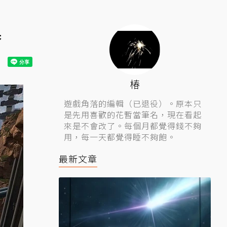
舉
椿
遊戲角落的編輯（已退役）。原本只
是先用喜歡的花暫當筆名，現在看起
來是不會改了。每個月都覺得錢不夠
用，每一天都覺得睡不夠飽。
最新文章