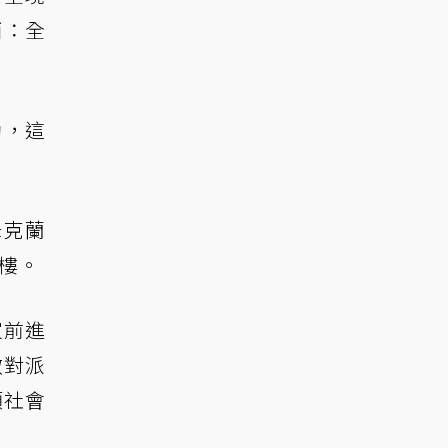
西：全
動，這
姆克蘭
樓。
家前進
敵對派
類社會