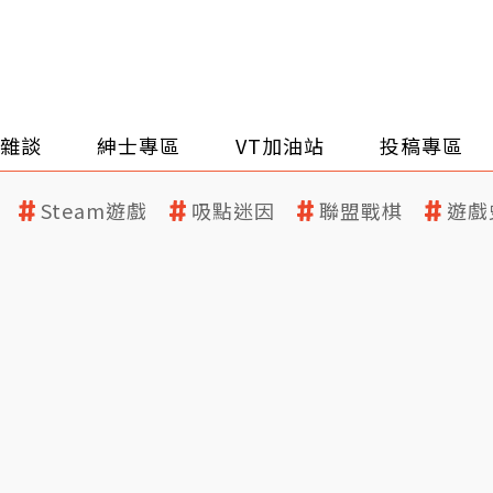
雜談
紳士專區
VT加油站
投稿專區
Steam遊戲
吸點迷因
聯盟戰棋
遊戲