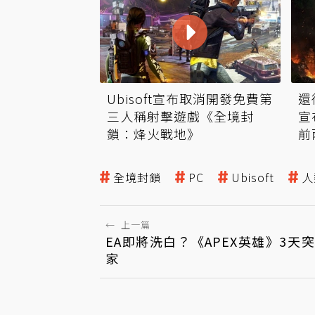
Ubisoft宣布取消開發免費第
還
三人稱射擊遊戲《全境封
宣
鎖：烽火戰地》
前
全境封鎖
PC
Ubisoft
人
←
上一篇
EA即將洗白？《APEX英雄》3天
家