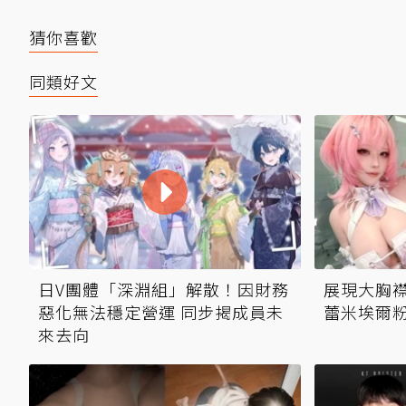
猜你喜歡
同類好文
日V團體「深淵組」解散！因財務
展現大胸襟
惡化無法穩定營運 同步揭成員未
蕾米埃爾
來去向