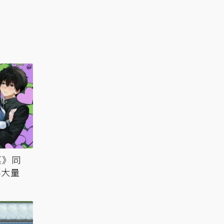
菓》同
傳大量