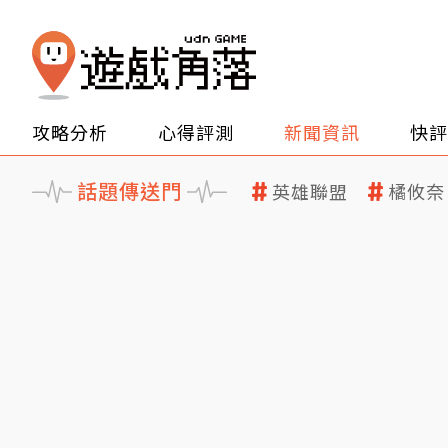
攻略分析
心得評測
新聞資訊
快評
話題傳送門
英雄聯盟
橘攸奈