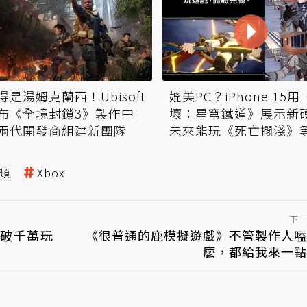
媲美PC？iPhone 15
得是湯姆克蘭西！Ubisoft
壞：星穹鐵道》展示新
布《全境封鎖3》製作中
未來能玩《死亡擱淺》
兩代開發商組建新團隊
作
類
Xbox
下
突破千萬玩
《很普通的鹿模擬遊戲》不管製作人嗑
麼，都給我來一點