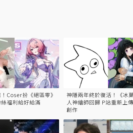
！Coser扮《絕區零》
神隱兩年終於復活！《冰
粉絲福利給好給滿
人神繪師回歸 P站重新上
創作