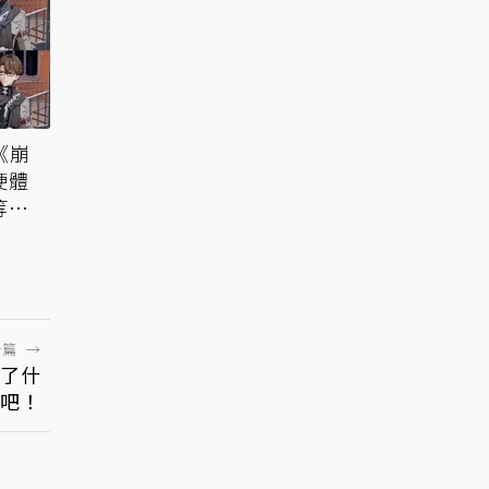
用《崩
硬體
等大
一篇
→
了什
吧！