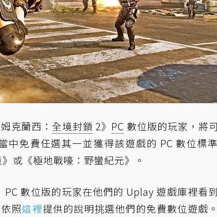
湯姆克蘭西：
全境封鎖
2》
PC
數位版的玩家，將
 遊戲當中免費任選其一並獲得該遊戲的 PC 數位標
境》或《極地戰嚎：野蠻紀元》。
PC 數位版的玩家在他們的 Uplay 遊戲庫裡看
日前依照
這裡
提供的說明挑選他們的免費數位遊戲