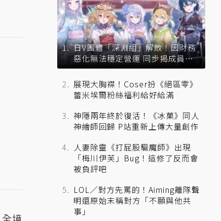
日V團體「深淵組」解散！因財務
惡化無法穩定營運 同步揭成員未
來去向
展現大胸襟！Coser扮《絕區零》
蕾米埃爾粉絲福利給好給滿
神隱兩年終於復活！《冰菓》同人
神繪師回歸 P站重新上傳大量創作
人妻除靈《打屁股驅魔師》出現
「梅川伊芙」Bug！這修了反而會
被負評吧
LOL／對方先罵的！Aiming離隊聲
明還原始末稱對方「不願與他共
事」
：全境