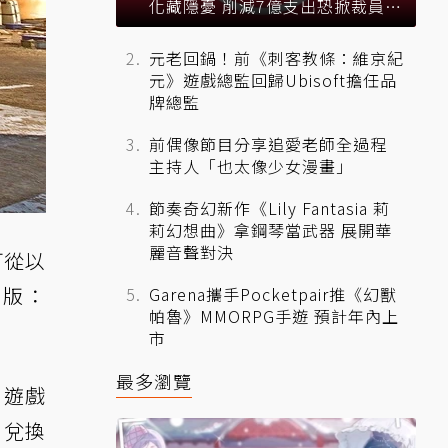
化藏隱憂 削減7億支出恐掀裁員風
暴？
元老回鍋！前《刺客教條：維京紀
元》遊戲總監回歸Ubisoft擔任品
牌總監
前偶像節目分享追愛老師全過程
主持人「也太像少女漫畫」
節奏奇幻新作《Lily Fantasia 莉
莉幻想曲》拿鋼琴當武器 展開華
麗音聲對決
可從以
準版：
Garena攜手Pocketpair推《幻獸
帕魯》MMORPG手遊 預計年內上
市
最多瀏覽
到遊戲
。兌換