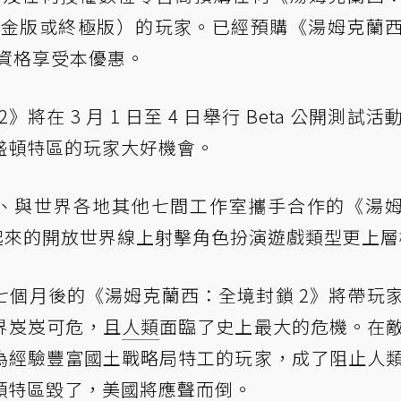
、黃金版或終極版）的玩家。已經預購《湯姆克蘭
有資格享受本優惠。
在 3 月 1 日至 4 日舉行 Beta 公開測試活
盛頓特區的玩家大好機會。
nment 領軍、與世界各地其他七間工作室攜手合作的《湯
起來的開放世界線上射擊角色扮演遊戲類型更上層
七個月後的《湯姆克蘭西：全境封鎖 2》將帶玩
界岌岌可危，且
人類
面臨了史上最大的危機。在
為經驗豐富國土戰略局特工的玩家，成了阻止人
頓特區毀了，美國將應聲而倒。