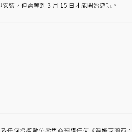
裝，但需等到 3 月 15 日才能開始遊玩。
Store 及任何授權數位零售商預購任何《湯姆克蘭西