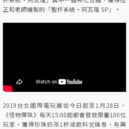
正和老師繪製的「聖杯系統‧阿瓦隆 SP」。
2019台北國際電玩展從今日起至1月28日，
《怪物彈珠》每天15:00起都會發放限量100位
玩家，獲得珍珠奶茶1杯或飲料兌換卷，有興