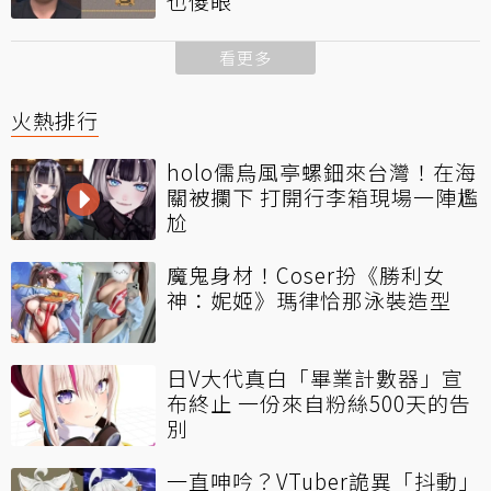
也傻眼
看更多
火熱排行
holo儒烏風亭螺鈿來台灣！在海
關被攔下 打開行李箱現場一陣尷
尬
魔鬼身材！Coser扮《勝利女
神：妮姬》瑪律恰那泳裝造型
日V大代真白「畢業計數器」宣
布終止 一份來自粉絲500天的告
別
一直呻吟？VTuber詭異「抖動」