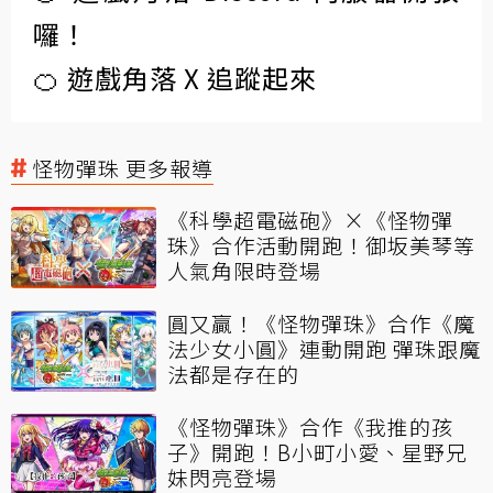
囉！
🍊 遊戲角落 X 追蹤起來
怪物彈珠 更多報導
《科學超電磁砲》×《怪物彈
珠》合作活動開跑！御坂美琴等
人氣角限時登場
圓又贏！《怪物彈珠》合作《魔
法少女小圓》連動開跑 彈珠跟魔
法都是存在的
《怪物彈珠》合作《我推的孩
子》開跑！B小町小愛、星野兄
妹閃亮登場