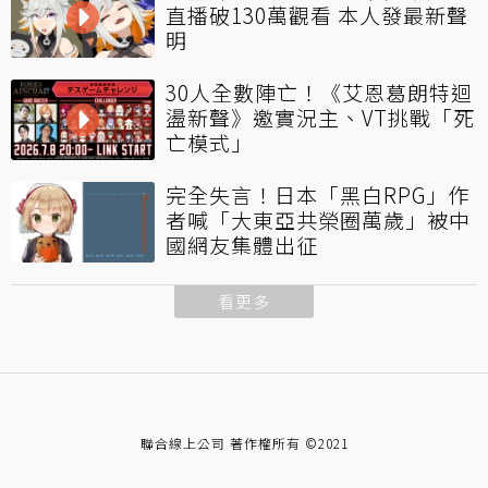
直播破130萬觀看 本人發最新聲
明
30人全數陣亡！《艾恩葛朗特迴
盪新聲》邀實況主、VT挑戰「死
亡模式」
完全失言！日本「黑白RPG」作
者喊「大東亞共榮圈萬歲」被中
國網友集體出征
看更多
聯合線上公司 著作權所有 ©2021