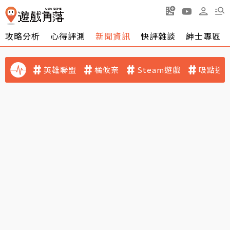
攻略分析
心得評測
新聞資訊
快評雜談
紳士專區
英雄聯盟
橘攸奈
Steam遊戲
吸點迷