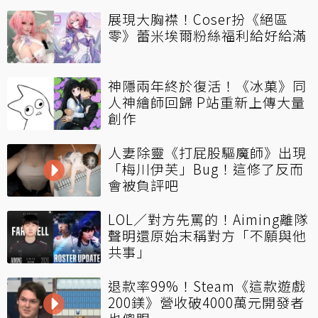
展現大胸襟！Coser扮《絕區
零》蕾米埃爾粉絲福利給好給滿
神隱兩年終於復活！《冰菓》同
人神繪師回歸 P站重新上傳大量
創作
人妻除靈《打屁股驅魔師》出現
「梅川伊芙」Bug！這修了反而
會被負評吧
LOL／對方先罵的！Aiming離隊
聲明還原始末稱對方「不願與他
共事」
退款率99%！Steam《這款遊戲
200鎂》營收破4000萬元開發者