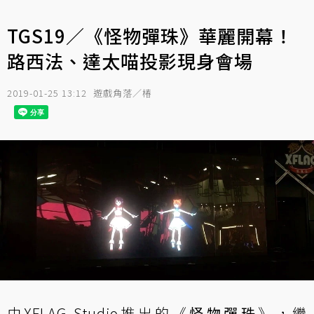
TGS19／《怪物彈珠》華麗開幕！
路西法、達太喵投影現身會場
2019-01-25 13:12
遊戲角落／椿
由XFLAG Studio推出的《
怪物彈珠
》，繼