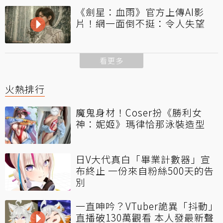
《劍星：血雨》官方上傳AI影
片！網一面倒不挺：令人失望
看更多
火熱排行
魔鬼身材！Coser扮《勝利女
神：妮姬》瑪律恰那泳裝造型
日V大代真白「畢業計數器」宣
布終止 一份來自粉絲500天的告
別
一直呻吟？VTuber詭異「抖動」
直播破130萬觀看 本人發最新聲