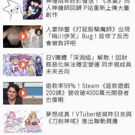
神隱兩年終於復活！《冰菓》同
人神繪師回歸 P站重新上傳大量
創作
人妻除靈《打屁股驅魔師》出現
「梅川伊芙」Bug！這修了反而
會被負評吧
日V團體「深淵組」解散！因財
務惡化無法穩定營運 同步揭成員
未來去向
退款率99%！Steam《這款遊戲
200鎂》營收破4000萬元開發者
也傻眼
夢想成真！VTuber結城昨日奈與
《刀劍神域》推出聯動周邊