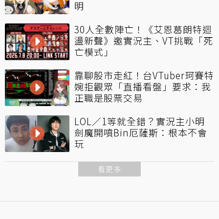
明
30人全數陣亡！《艾恩葛朗特迴
盪新聲》邀實況主、VT挑戰「死
亡模式」
靠聊股市走紅！台VTuber珂賽特
婉拒觀眾「直播看盤」要求：我
正職是股票交易
LOL／1等就全錯？實況主小明
劍魔開噴Bin厄薩斯：根本不會
玩
看更多