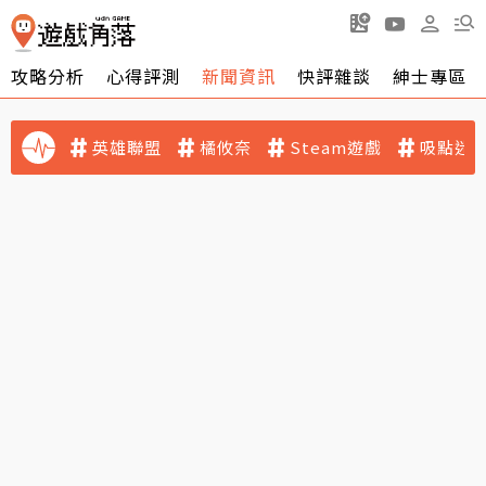
攻略分析
心得評測
新聞資訊
快評雜談
紳士專區
英雄聯盟
橘攸奈
Steam遊戲
吸點迷