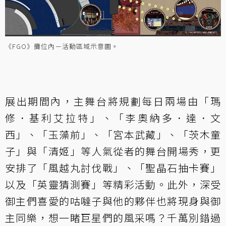
《FGO》攤位內－活動區域示意圖。
展出期間內，主舞台將規劃每日兩場由「瑪
修．基利艾拉特」、「李奧納多．達．文
西」、「玉藻前」、「宮本武藏」、「茨木童
子」與「清姬」等人氣從者的舞台開場秀，更
安排了「風越丸討伐戰」、「聖晶石抽卡賽」
以及「英靈猜測賽」等精彩活動。此外，深受
御主們喜愛的咕噠子與他的夥伴也將現身與御
主同樂，想一睹巨星們的風采嗎？千萬別錯過