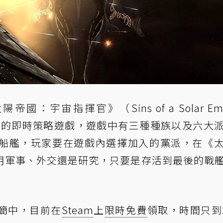
太陽帝國：宇宙指揮官》（Sins of a Solar Emp
景的即時策略遊戲，遊戲中有三種種族以及六大
船艦，玩家要在遊戲內選擇加入的黨派，在《
用軍事、外交還是研究，只要是存活到最後的戰
簡中，目前在
Steam
上
限時免費
領取，時間只到2