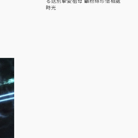
る送別摯愛祖母 籲粉絲珍惜相處
時光