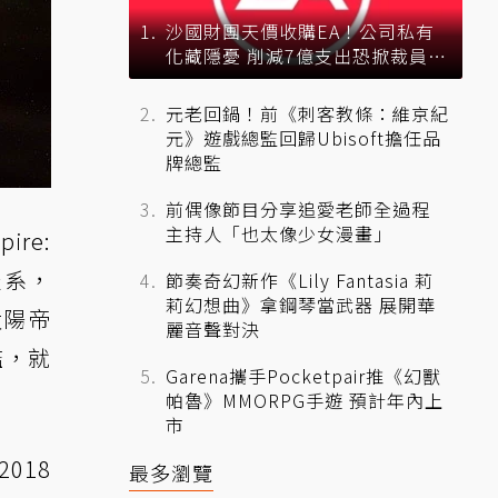
沙國財團天價收購EA！公司私有
化藏隱憂 削減7億支出恐掀裁員風
暴？
元老回鍋！前《刺客教條：維京紀
元》遊戲總監回歸Ubisoft擔任品
牌總監
前偶像節目分享追愛老師全過程
主持人「也太像少女漫畫」
ire:
派系，
節奏奇幻新作《Lily Fantasia 莉
莉幻想曲》拿鋼琴當武器 展開華
太陽帝
麗音聲對決
艦，就
Garena攜手Pocketpair推《幻獸
帕魯》MMORPG手遊 預計年內上
市
018
最多瀏覽