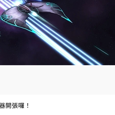
伺服器開張囉！