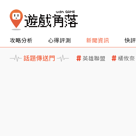
攻略分析
心得評測
新聞資訊
快評
話題傳送門
英雄聯盟
橘攸奈