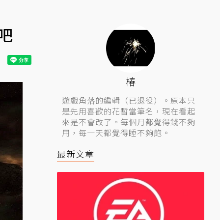
吧
椿
遊戲角落的編輯（已退役）。原本只
是先用喜歡的花暫當筆名，現在看起
來是不會改了。每個月都覺得錢不夠
用，每一天都覺得睡不夠飽。
最新文章