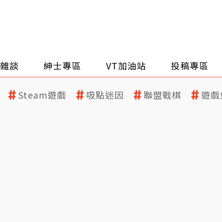
雜談
紳士專區
VT加油站
投稿專區
Steam遊戲
吸點迷因
聯盟戰棋
遊戲