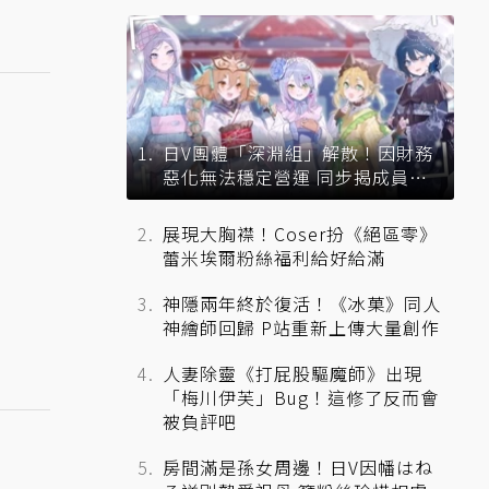
日V團體「深淵組」解散！因財務
惡化無法穩定營運 同步揭成員未
來去向
展現大胸襟！Coser扮《絕區零》
蕾米埃爾粉絲福利給好給滿
神隱兩年終於復活！《冰菓》同人
神繪師回歸 P站重新上傳大量創作
人妻除靈《打屁股驅魔師》出現
「梅川伊芙」Bug！這修了反而會
被負評吧
房間滿是孫女周邊！日V因幡はね