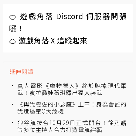
🍊 遊戲角落 Discord 伺服器開張
囉！
🍊 遊戲角落 X 追蹤起來
延伸閱讀
真人電影《魔物獵人》終於脫掉現代軍
武！蜜拉喬娃薇琪釋出獵人裝武
《與我戀愛的小惡魔》上車！身為舍監的
我遭遇童O大危機
狼谷競技台10月29日正式開台！徐乃麟
等多位主持人合力打造電競綜藝