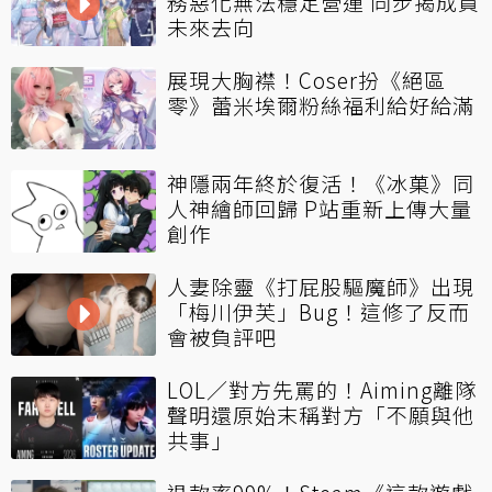
務惡化無法穩定營運 同步揭成員
未來去向
展現大胸襟！Coser扮《絕區
零》蕾米埃爾粉絲福利給好給滿
神隱兩年終於復活！《冰菓》同
人神繪師回歸 P站重新上傳大量
創作
人妻除靈《打屁股驅魔師》出現
「梅川伊芙」Bug！這修了反而
會被負評吧
LOL／對方先罵的！Aiming離隊
聲明還原始末稱對方「不願與他
共事」