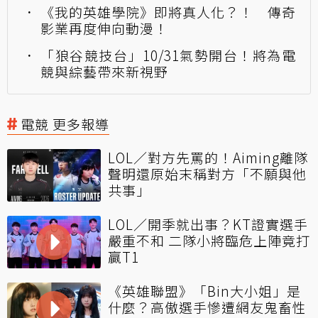
《我的英雄學院》即將真人化？！ 傳奇
影業再度伸向動漫！
「狼谷競技台」10/31氣勢開台！將為電
競與綜藝帶來新視野
電競 更多報導
LOL／對方先罵的！Aiming離隊
聲明還原始末稱對方「不願與他
共事」
LOL／開季就出事？KT證實選手
嚴重不和 二隊小將臨危上陣竟打
贏T1
《英雄聯盟》「Bin大小姐」是
什麼？高傲選手慘遭網友鬼畜性