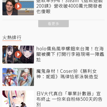
退款率99%！Steam《這款遊戲
200鎂》營收破4000萬元開發者
也傻眼
看更多
火熱排行
holo儒烏風亭螺鈿來台灣！在海
關被攔下 打開行李箱現場一陣尷
尬
魔鬼身材！Coser扮《勝利女
神：妮姬》瑪律恰那泳裝造型
日V大代真白「畢業計數器」宣
布終止 一份來自粉絲500天的告
別