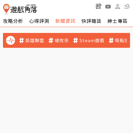
攻略分析
心得評測
新聞資訊
快評雜談
紳士專區
英雄聯盟
橘攸奈
Steam遊戲
吸點迷