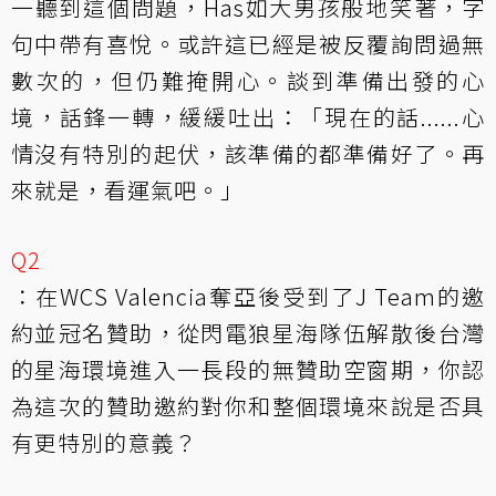
一聽到這個問題，Has如大男孩般地笑著，字
句中帶有喜悅。或許這已經是被反覆詢問過無
數次的，但仍難掩開心。談到準備出發的心
境，話鋒一轉，緩緩吐出：「現在的話......心
情沒有特別的起伏，該準備的都準備好了。再
來就是，看運氣吧。」
Q2
：在WCS Valencia奪亞後受到了J Team的邀
約並冠名贊助，從閃電狼星海隊伍解散後台灣
的星海環境進入一長段的無贊助空窗期，你認
為這次的贊助邀約對你和整個環境來說是否具
有更特別的意義？