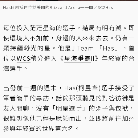
Has日前抵達位於美國的Blizzard Arena──圖／SC2Has
每位投入茫茫星海的選手，結局有明有滅。即
使環境大不如前，身邊的人來來去去。仍有一
顆持續發光的星。他是J Team 「Has」，首
位以
WCS
積分進入《
星海爭霸
II》年終賽的台
灣選手。
出發前一週的週末，Has(柯昱夆)選手接受了
筆者簡單的專訪，話筒那頭聽見的對答彷彿是
友人閒聊，沒有「明星選手」的架子與包袱，
很難想像他已經是脫穎而出，並即將前往加州
參與年終賽的世界第六名。