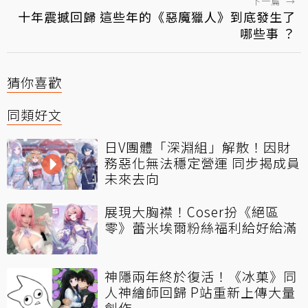
下一篇
→
十年震撼回歸 這些年的《惡魔獵人》到底發生了
哪些事 ？
猜你喜歡
同類好文
日V團體「深淵組」解散！因財
務惡化無法穩定營運 同步揭成員
未來去向
展現大胸襟！Coser扮《絕區
零》蕾米埃爾粉絲福利給好給滿
神隱兩年終於復活！《冰菓》同
人神繪師回歸 P站重新上傳大量
創作