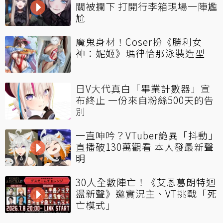
關被攔下 打開行李箱現場一陣尷
尬
魔鬼身材！Coser扮《勝利女
神：妮姬》瑪律恰那泳裝造型
日V大代真白「畢業計數器」宣
布終止 一份來自粉絲500天的告
別
一直呻吟？VTuber詭異「抖動」
直播破130萬觀看 本人發最新聲
明
30人全數陣亡！《艾恩葛朗特迴
盪新聲》邀實況主、VT挑戰「死
亡模式」