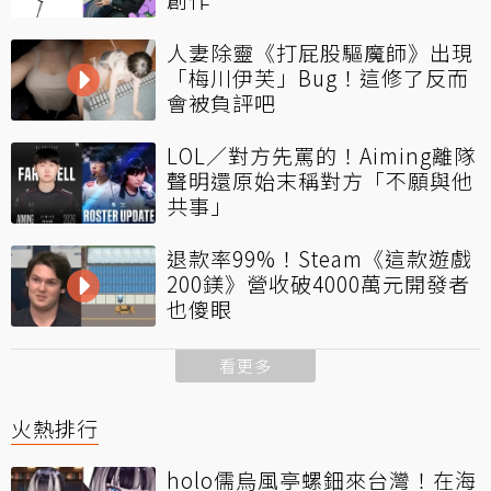
人妻除靈《打屁股驅魔師》出現
「梅川伊芙」Bug！這修了反而
會被負評吧
LOL／對方先罵的！Aiming離隊
聲明還原始末稱對方「不願與他
共事」
退款率99%！Steam《這款遊戲
200鎂》營收破4000萬元開發者
也傻眼
看更多
火熱排行
holo儒烏風亭螺鈿來台灣！在海