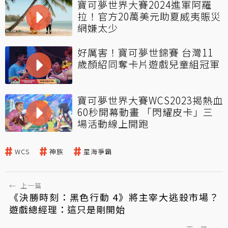
寶可夢世界大賽2024進軍阿羅
拉！官方20萬美元助夏威夷賑災
網嫌太少
好厲害！寶可夢世錦賽 台灣11
歲顏紹同奪卡片遊戲兒童組冠軍
寶可夢世界大賽WCS2023揭熱血
60秒開幕動畫 「閃耀皮卡」三
場活動線上開跑
WCS
神族
星海爭霸
←
上一篇
《決勝時刻：黑色行動 4》將主宰大逃殺市場？
遊戲總經理：這只是剛開始