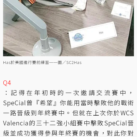
Has於美國進行賽前練習──圖／SC2Has
Q4
：記得在年初時的一次邀請交流賽中，
SpeCial曾『希望』你能用當時擊敗他的戰術
一路晉級到年終賽中。但就在上次你於WCS
Valencia的三十二強小組賽中擊敗SpeCial晉
級並成功獲得參與年終賽的機會，對此你對