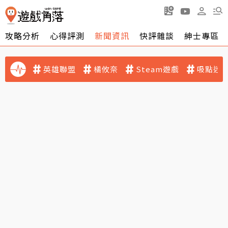
攻略分析
心得評測
新聞資訊
快評雜談
紳士專區
英雄聯盟
橘攸奈
Steam遊戲
吸點迷