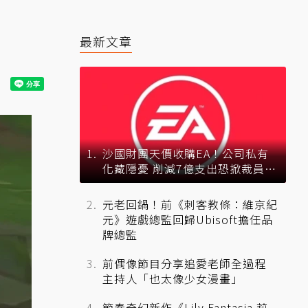
最新文章
沙國財團天價收購EA！公司私有
化藏隱憂 削減7億支出恐掀裁員風
暴？
元老回鍋！前《刺客教條：維京紀
元》遊戲總監回歸Ubisoft擔任品
牌總監
前偶像節目分享追愛老師全過程
主持人「也太像少女漫畫」
節奏奇幻新作《Lily Fantasia 莉