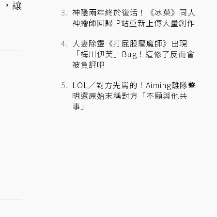
），讓
神隱兩年終於復活！《冰菓》同人
神繪師回歸 P站重新上傳大量創作
人妻除靈《打屁股驅魔師》出現
「梅川伊芙」Bug！這修了反而會
被負評吧
LOL／對方先罵的！Aiming離隊聲
明還原始末稱對方「不願與他共
事」