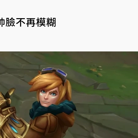
 帥臉不再模糊