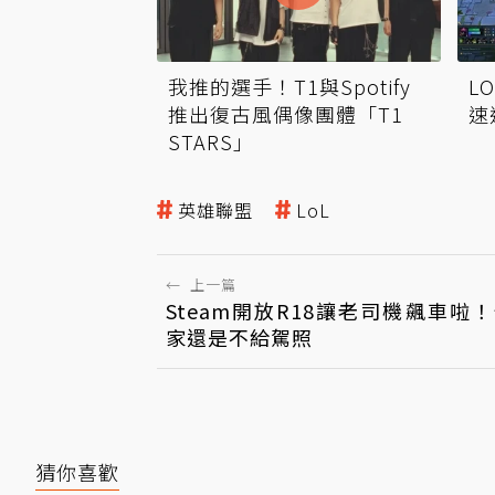
我推的選手！T1與Spotify
L
推出復古風偶像團體「T1
速
STARS」
英雄聯盟
LoL
←
上一篇
Steam開放R18讓老司機飆車啦
家還是不給駕照
猜你喜歡