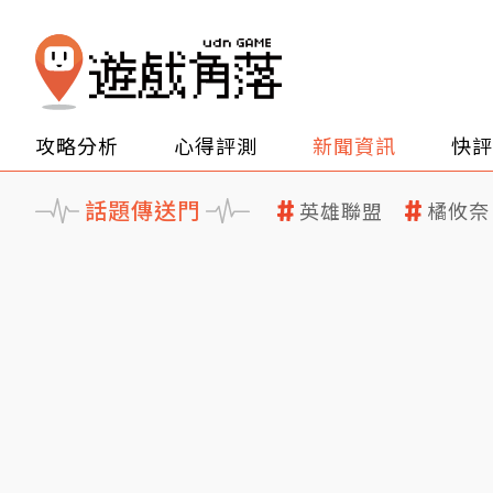
攻略分析
心得評測
新聞資訊
快評
話題傳送門
英雄聯盟
橘攸奈