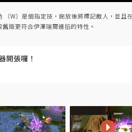
動 （W）是個指定技，施放後將標記敵人，並且
較舊版更符合伊澤瑞爾連招的特性。
伺服器開張囉！