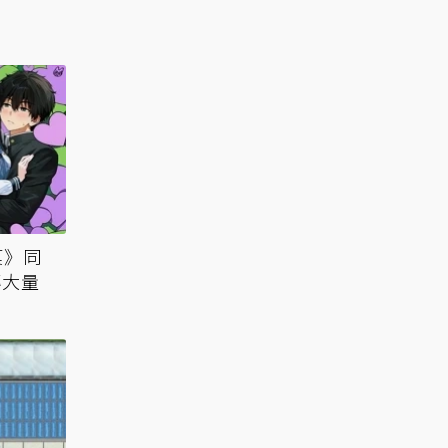
菓》同
傳大量