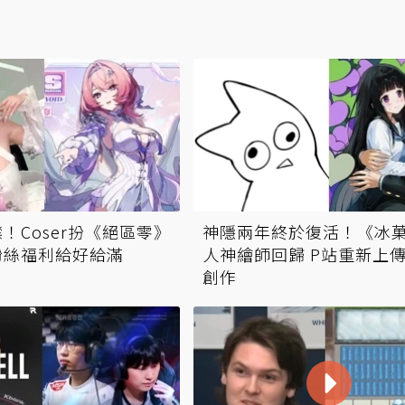
！Coser扮《絕區零》
神隱兩年終於復活！《冰
粉絲福利給好給滿
人神繪師回歸 P站重新上
創作