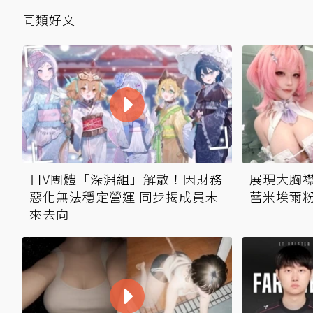
同類好文
日V團體「深淵組」解散！因財務
展現大胸襟
惡化無法穩定營運 同步揭成員未
蕾米埃爾
來去向