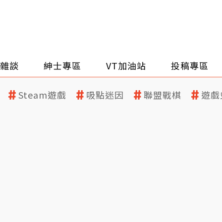
雜談
紳士專區
VT加油站
投稿專區
Steam遊戲
吸點迷因
聯盟戰棋
遊戲