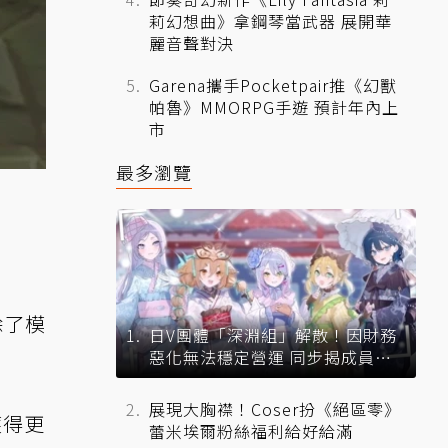
莉幻想曲》拿鋼琴當武器 展開華
麗音聲對決
Garena攜手Pocketpair推《幻獸
帕魯》MMORPG手遊 預計年內上
市
最多瀏覽
除了模
日V團體「深淵組」解散！因財務
惡化無法穩定營運 同步揭成員未
來去向
展現大胸襟！Coser扮《絕區零》
獲得更
蕾米埃爾粉絲福利給好給滿