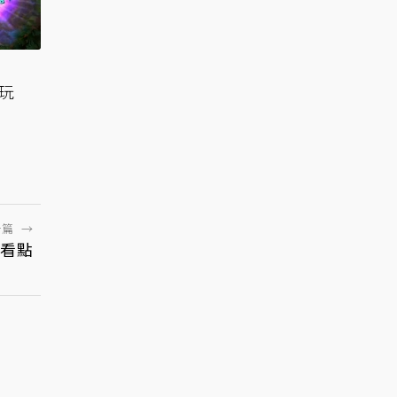
狂玩
一篇
→
大看點