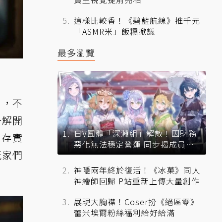
這樣比較香！《碧藍航線》推千元
「ASMR米」飯糰掀議
最多瀏覽
」，不
一解開
日V團體「深淵組」解散！因財務
生存實
惡化無法穩定營運 同步揭成員未
玩家們
來去向
神隱兩年終於復活！《冰菓》同人
神繪師回歸 P站重新上傳大量創作
展現大胸襟！Coser扮《絕區零》
蕾米埃爾粉絲福利給好給滿