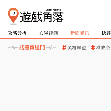
攻略分析
心得評測
新聞資訊
快評
話題傳送門
英雄聯盟
橘攸奈