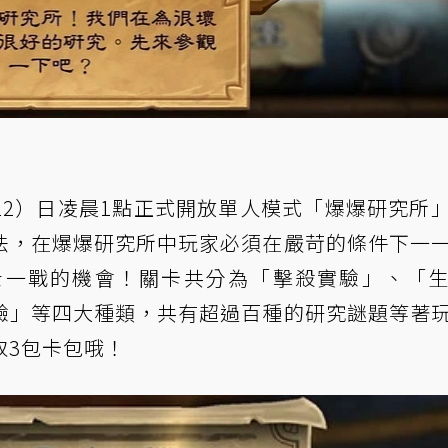
22）日凌晨1點正式開放單人模式「爆爆研究所
法，在爆爆研究所中玩家必須在嚴苛的條件下一
士一戰的機會！關卡共分為「擊殺實驗」、「
驗」等四大種類，共有超過百種的研究謎題等著
取3包卡包哦！