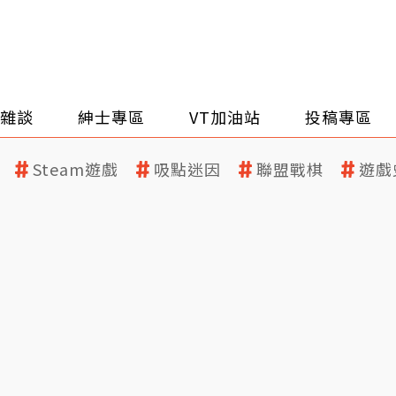
雜談
紳士專區
VT加油站
投稿專區
Steam遊戲
吸點迷因
聯盟戰棋
遊戲