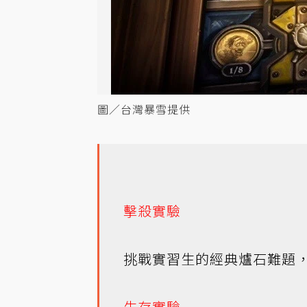
圖／台灣暴雪提供
擊殺實驗
挑戰實習生的經典爐石難題
生存實驗