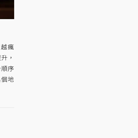
來越瘋
提升，
卡順序
換個地