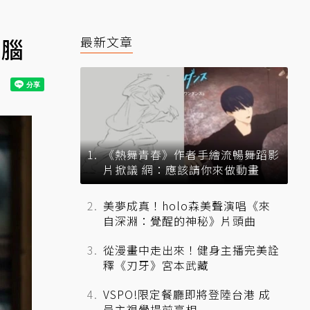
燒腦
最新文章
《熱舞青春》作者手繪流暢舞蹈影
片掀議 網：應該請你來做動畫
美夢成真！holo森美聲演唱《來
自深淵：覺醒的神秘》片頭曲
從漫畫中走出來！健身主播完美詮
釋《刃牙》宮本武藏
VSPO!限定餐廳即將登陸台港 成
員主視覺提前亮相