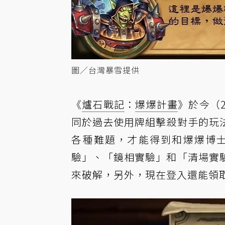
圖／台灣暴雪提供
《
爐石戰記
：
爆爆計畫
》於今（
同於過去使用牌組擊殺對手的玩
各種難題，才能得到和爆爆博
驗」、「鏡相實驗」和「清場實
來破解，另外，現在登入還能領