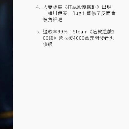
人妻除靈《打屁股驅魔師》出現
「梅川伊芙」Bug！這修了反而會
被負評吧
退款率99%！Steam《這款遊戲2
00鎂》營收破4000萬元開發者也
傻眼