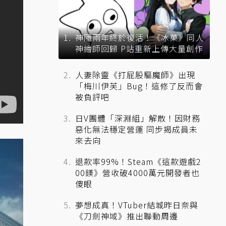
神隱兩年終於復活！《冰菓》同人
神繪師回歸 P站重新上傳大量創作
人妻除靈《打屁股驅魔師》出現
「梅川伊芙」Bug！這修了反而會
被負評吧
日V團體「深淵組」解散！因財務
惡化無法穩定營運 同步揭成員未
來去向
退款率99%！Steam《這款遊戲2
00鎂》營收破4000萬元開發者也
傻眼
夢想成真！VTuber結城昨日奈與
《刀劍神域》推出聯動周邊