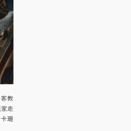
刺客教
玩家走
「卡珊