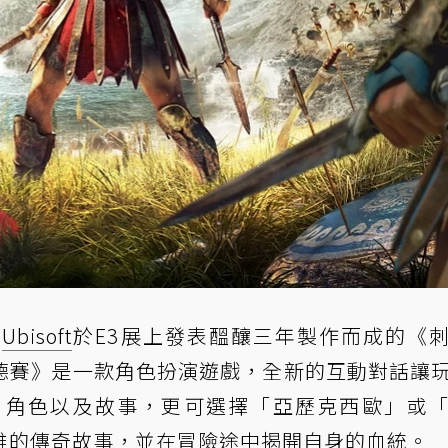
！
Ubisoft
於E3展上發表醞釀三年製作而成的《
德賽》是一款角色扮演遊戲，全新的互動對話讓
、角色以及故事，更可選擇「亞歷克西歐」或
雄的傳奇故事，並在冒險途中揭開自身的血統。