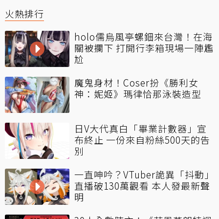
火熱排行
holo儒烏風亭螺鈿來台灣！在海
關被攔下 打開行李箱現場一陣尷
尬
魔鬼身材！Coser扮《勝利女
神：妮姬》瑪律恰那泳裝造型
日V大代真白「畢業計數器」宣
布終止 一份來自粉絲500天的告
別
一直呻吟？VTuber詭異「抖動」
直播破130萬觀看 本人發最新聲
明