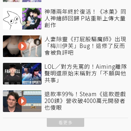
神隱兩年終於復活！《冰菓》同
人神繪師回歸 P站重新上傳大量
創作
人妻除靈《打屁股驅魔師》出現
「梅川伊芙」Bug！這修了反而
會被負評吧
LOL／對方先罵的！Aiming離隊
聲明還原始末稱對方「不願與他
共事」
退款率99%！Steam《這款遊戲
200鎂》營收破4000萬元開發者
也傻眼
看更多