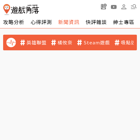
攻略分析
心得評測
新聞資訊
快評雜談
紳士專區
英雄聯盟
橘攸奈
Steam遊戲
吸點迷