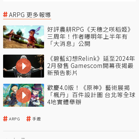
ARPG 更多報導
好評農耕RPG《天穗之咲稻姬》
三周年！作者曝明年上半年有
「大消息」公開
《碧藍幻想Relink》延至2024年
2月發售 Gamescom開幕夜揭最
新預告影片
歡慶4.0版！《原神》藝術展揭
「楓丹」百件設計圖 台北等全球
4地實體舉辦
ARPG
手遊