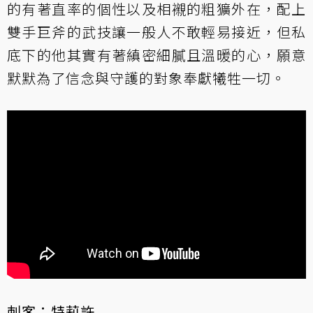
的有著直率的個性以及相襯的粗獷外在，配上
雙手巨斧的武技讓一般人不敢輕易接近，但私
底下的他其實有著縝密細膩且溫暖的心，願意
默默為了信念與守護的對象奉獻犧牲一切。
刺客：特莉許