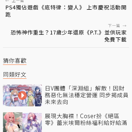
←
上一篇
PS4獨佔遊戲《底特律：變人》 上市慶祝活動開
跑
下一篇
→
恐怖神作重生？17歲少年還原《P.T.》並供玩家
免費下載
猜你喜歡
同類好文
日V團體「深淵組」解散！因財
務惡化無法穩定營運 同步揭成員
未來去向
展現大胸襟！Coser扮《絕區
零》蕾米埃爾粉絲福利給好給滿