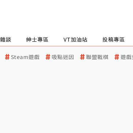
雜談
紳士專區
VT加油站
投稿專區
Steam遊戲
吸點迷因
聯盟戰棋
遊戲