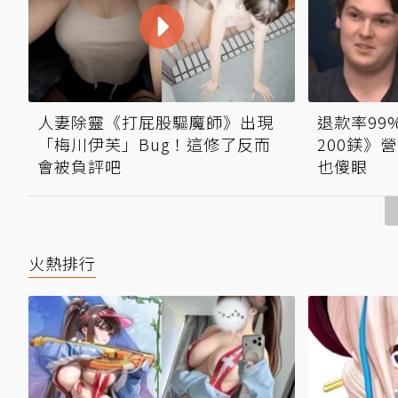
人妻除靈《打屁股驅魔師》出現
退款率99
「梅川伊芙」Bug！這修了反而
200鎂》
會被負評吧
也傻眼
火熱排行