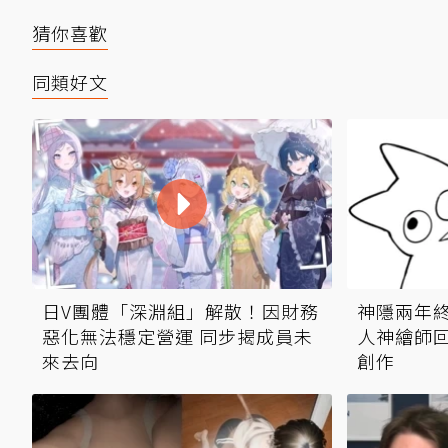
猜你喜歡
同類好文
日V團體「深淵組」解散！因財務
神隱兩年
惡化無法穩定營運 同步揭成員未
人神繪師回
來去向
創作