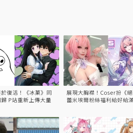
終於復活！《冰菓》同
展現大胸襟！Coser扮《
歸 P站重新上傳大量
蕾米埃爾粉絲福利給好給