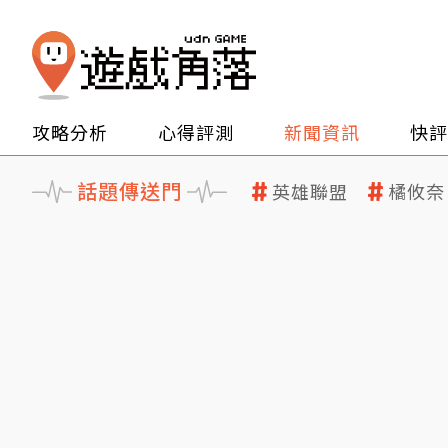
攻略分析
心得評測
新聞資訊
快評
話題傳送門
英雄聯盟
橘攸奈