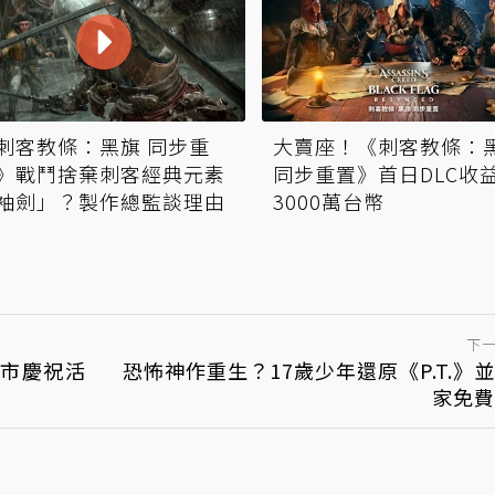
刺客教條：黑旗 同步重
大賣座！《刺客教條：
》戰鬥捨棄刺客經典元素
同步重置》首日DLC收
袖劍」？製作總監談理由
3000萬台幣
下
上市慶祝活
恐怖神作重生？17歲少年還原《P.T.》
家免費