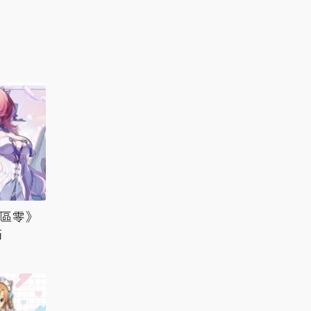
絕區零》
滿