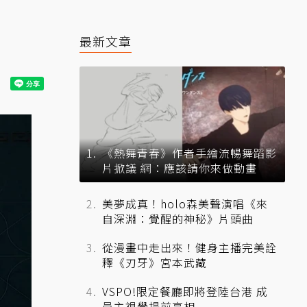
最新文章
《熱舞青春》作者手繪流暢舞蹈影
片掀議 網：應該請你來做動畫
美夢成真！holo森美聲演唱《來
自深淵：覺醒的神秘》片頭曲
從漫畫中走出來！健身主播完美詮
釋《刃牙》宮本武藏
VSPO!限定餐廳即將登陸台港 成
員主視覺提前亮相