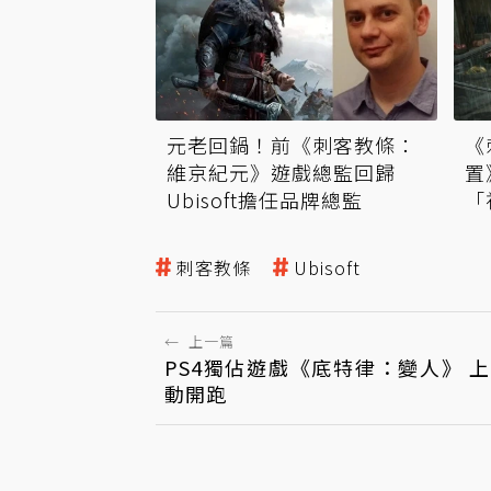
元老回鍋！前《刺客教條：
《
維京紀元》遊戲總監回歸
置
Ubisoft擔任品牌總監
「
刺客教條
Ubisoft
←
上一篇
PS4獨佔遊戲《底特律：變人》 
動開跑