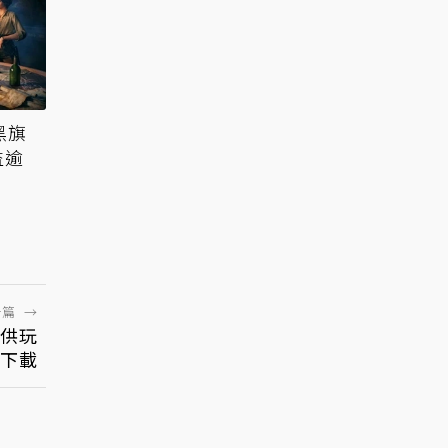
黑旗
益逾
一篇
→
並供玩
下載