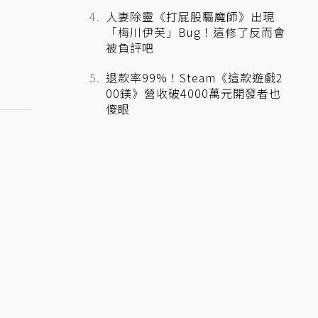
人妻除靈《打屁股驅魔師》出現
「梅川伊芙」Bug！這修了反而會
被負評吧
退款率99%！Steam《這款遊戲2
00鎂》營收破4000萬元開發者也
傻眼