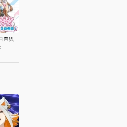
昨日奈與
邊