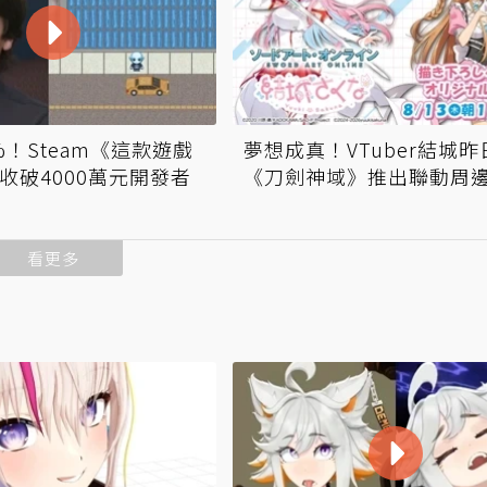
%！Steam《這款遊戲
夢想成真！VTuber結城
營收破4000萬元開發者
《刀劍神域》推出聯動周
看更多