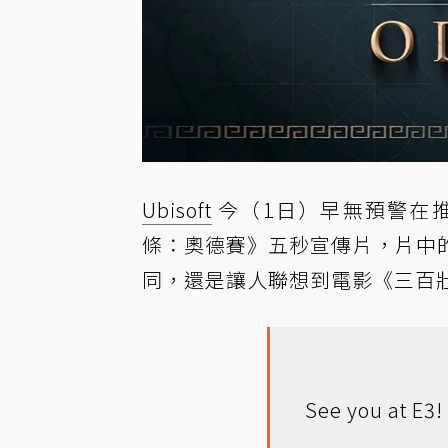
Ubisoft
今（1日）早無預警在
條：奧德賽》五秒宣傳片，片中
同，還是讓人聯想到電影《三百壯士》
See you at E3!