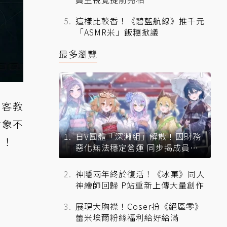
這樣比較香！《碧藍航線》推千元
「ASMR米」飯糰掀議
最多瀏覽
刺客教
對象不
日V團體「深淵組」解散！因財務
」！
惡化無法穩定營運 同步揭成員未
來去向
神隱兩年終於復活！《冰菓》同人
神繪師回歸 P站重新上傳大量創作
展現大胸襟！Coser扮《絕區零》
蕾米埃爾粉絲福利給好給滿