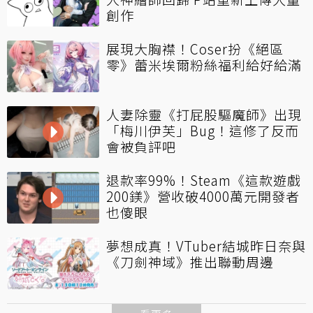
創作
展現大胸襟！Coser扮《絕區
零》蕾米埃爾粉絲福利給好給滿
人妻除靈《打屁股驅魔師》出現
「梅川伊芙」Bug！這修了反而
會被負評吧
退款率99%！Steam《這款遊戲
200鎂》營收破4000萬元開發者
也傻眼
夢想成真！VTuber結城昨日奈與
《刀劍神域》推出聯動周邊