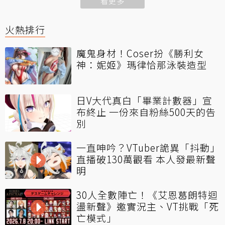
看更多
火熱排行
魔鬼身材！Coser扮《勝利女
神：妮姬》瑪律恰那泳裝造型
日V大代真白「畢業計數器」宣
布終止 一份來自粉絲500天的告
別
一直呻吟？VTuber詭異「抖動」
直播破130萬觀看 本人發最新聲
明
30人全數陣亡！《艾恩葛朗特迴
盪新聲》邀實況主、VT挑戰「死
亡模式」