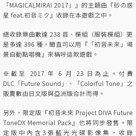
「MAGICALMIRAI 2017」』的主題曲『砂の惑
星 feat.初音ミク』收錄在本遊戲之中。
總收錄樂曲數達 238 首、模組（服裝模組）更
是多達 396 種，簡直可以用『「初音未來」場
景自動點唱機』來稱呼這款遊戲。
※截至 2017 年 6 月 23 日為止。付費
DLC「Future Sound」、「Colorful Tone」之
販賣數由日文版與亞洲版合計而得。
另外，限定版『初音未來 Project DIVA Future
ToneDX Memorial Pack』也將同步發售。限
定版中內含3張藍光光碟影像集，收錄