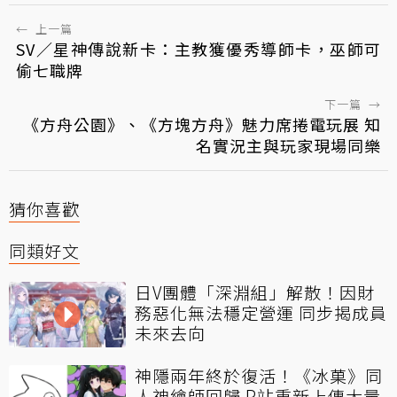
←
上一篇
SV／星神傳說新卡：主教獲優秀導師卡，巫師可
偷七職牌
下一篇
→
《方舟公園》、《方塊方舟》魅力席捲電玩展 知
名實況主與玩家現場同樂
猜你喜歡
同類好文
日V團體「深淵組」解散！因財
務惡化無法穩定營運 同步揭成員
未來去向
神隱兩年終於復活！《冰菓》同
人神繪師回歸 P站重新上傳大量