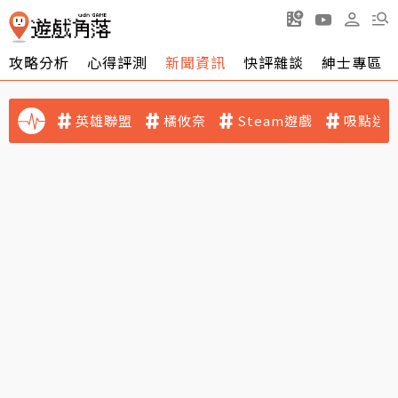
攻略分析
心得評測
新聞資訊
快評雜談
紳士專區
英雄聯盟
橘攸奈
Steam遊戲
吸點迷