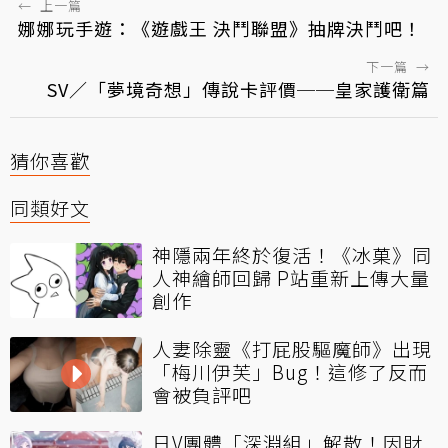
←
上一篇
娜娜玩手遊：《遊戲王 決鬥聯盟》抽牌決鬥吧！
下一篇
→
SV／「夢境奇想」傳說卡評價──皇家護衛篇
猜你喜歡
同類好文
神隱兩年終於復活！《冰菓》同
人神繪師回歸 P站重新上傳大量
創作
人妻除靈《打屁股驅魔師》出現
「梅川伊芙」Bug！這修了反而
會被負評吧
日V團體「深淵組」解散！因財