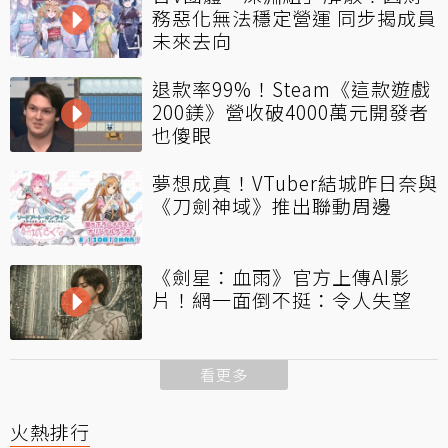
務惡化無法穩定營運 同步揭成員
未來去向
退款率99%！Steam《這款遊戲
200鎂》營收破4000萬元開發者
也傻眼
夢想成真！VTuber結城昨日奈與
《刀劍神域》推出聯動周邊
《劍星：血雨》官方上傳AI影
片！網一面倒不挺：令人失望
看更多
火熱排行