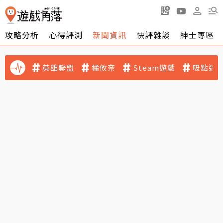
攻略分析
心得評測
新聞資訊
快評雜談
紳士專區
英雄聯盟
橘攸奈
Steam遊戲
吸點迷