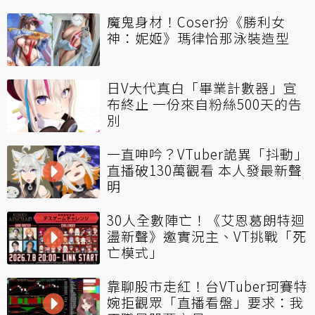
魔鬼身材！Coser扮《勝利女
神：妮姬》瑪律恰那泳裝造型
日V大代真白「畢業計數器」宣
布終止 一份來自粉絲500天的告
別
一直呻吟？VTuber詭異「抖動」
直播破130萬觀看 本人發最新聲
明
30人全數陣亡！《艾恩葛朗特迴
盪新聲》邀實況主、VT挑戰「死
亡模式」
靠聊股市走紅！台VTuber珂賽特
婉拒觀眾「直播看盤」要求：我