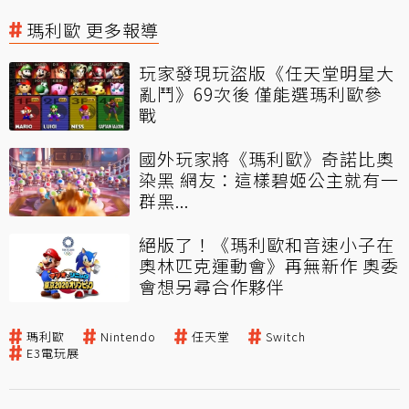
瑪利歐 更多報導
玩家發現玩盜版《任天堂明星大
亂鬥》69次後 僅能選瑪利歐參
戰
國外玩家將《瑪利歐》奇諾比奧
染黑 網友：這樣碧姬公主就有一
群黑...
絕版了！《瑪利歐和音速小子在
奧林匹克運動會》再無新作 奧委
會想另尋合作夥伴
瑪利歐
Nintendo
任天堂
Switch
E3電玩展