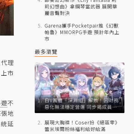
莉幻想曲》拿鋼琴當武器 展開華
麗音聲對決
Garena攜手Pocketpair推《幻獸
帕魯》MMORPG手遊 預計年內上
市
最多瀏覽
家代理
國上市
日V團體「深淵組」解散！因財務
手遊
不
惡化無法穩定營運 同步揭成員未
每張地
來去向
展現大胸襟！Coser扮《絕區零》
系統延
蕾米埃爾粉絲福利給好給滿