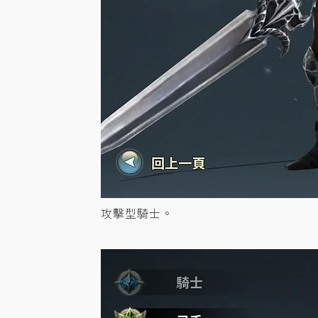
攻擊型騎士。