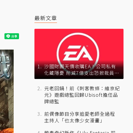
最新文章
沙國財團天價收購EA！公司私有
化藏隱憂 削減7億支出恐掀裁員風
暴？
元老回鍋！前《刺客教條：維京紀
元》遊戲總監回歸Ubisoft擔任品
牌總監
前偶像節目分享追愛老師全過程
主持人「也太像少女漫畫」
節奏奇幻新作《Lily Fantasia 莉