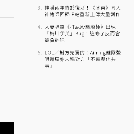
神隱兩年終於復活！《冰菓》同人
神繪師回歸 P站重新上傳大量創作
人妻除靈《打屁股驅魔師》出現
「梅川伊芙」Bug！這修了反而會
被負評吧
LOL／對方先罵的！Aiming離隊聲
明還原始末稱對方「不願與他共
事」