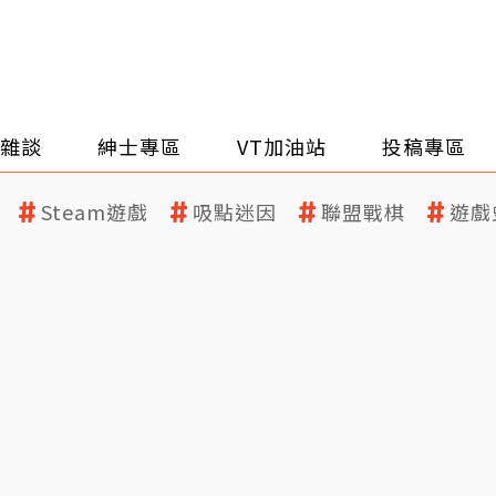
雜談
紳士專區
VT加油站
投稿專區
Steam遊戲
吸點迷因
聯盟戰棋
遊戲