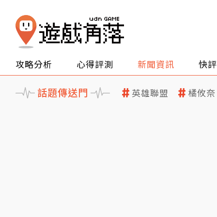
攻略分析
心得評測
新聞資訊
快評
話題傳送門
英雄聯盟
橘攸奈