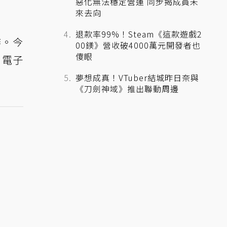
惡化無法穩定營運 同步揭成員未
來去向
退款率99%！Steam《這款遊戲2
辦。今
00鎂》營收破4000萬元開發者也
傻眼
用電子
夢想成真！VTuber結城昨日奈與
《刀劍神域》推出聯動周邊