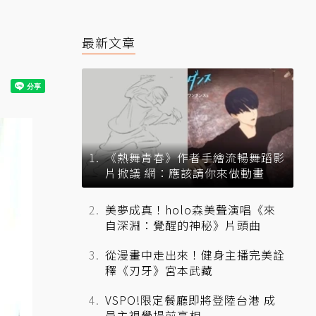
最新文章
《熱舞青春》作者手繪流暢舞蹈影
片掀議 網：應該請你來做動畫
美夢成真！holo森美聲演唱《來
自深淵：覺醒的神秘》片頭曲
從漫畫中走出來！健身主播完美詮
釋《刃牙》宮本武藏
VSPO!限定餐廳即將登陸台港 成
員主視覺提前亮相