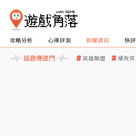
攻略分析
心得評測
新聞資訊
快評
話題傳送門
英雄聯盟
橘攸奈