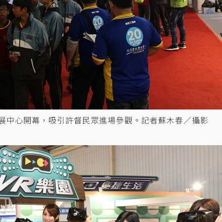
會展中心開幕，吸引許督民眾進場參觀。記者蘇木春／攝影