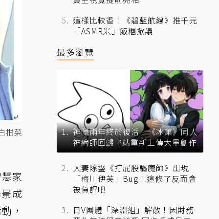
這樣比較香！《碧藍航線》推千元
「ASMR米」飯糰掀議
最多瀏覽
神隱兩年終於復活！《冰菓》同人
白柑菜
神繪師回歸 P站重新上傳大量創作
人妻除靈《打屁股驅魔師》出現
智慧家
「梅川伊芙」Bug！這修了反而會
被負評吧
場景成
活動，
日V團體「深淵組」解散！因財務