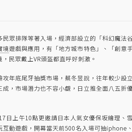
多民眾排隊等著入場，經濟部設立的「科幻魔法
實境
遊戲與應用，有「地方城市特色」、「創意
境，民眾戴上VR頭盔都直呼好刺激。
搶攻年底尾牙抽獎市場，蔡冬昱說，往年較少設
三成，市場潛力也不容小覷，日立推全面八五折
17日上午10點更邀請日本人氣女優保坂繪理、
動遊戲，開幕當天前500名入場可抽iphone