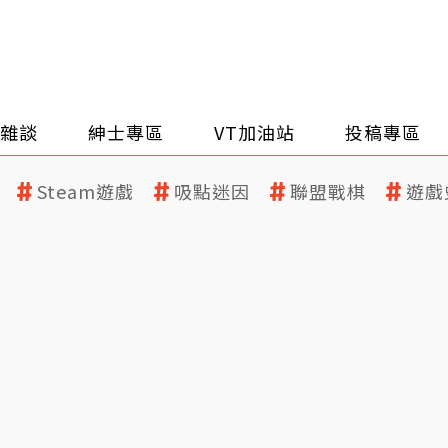
雜談
紳士專區
VT加油站
投稿專區
Steam遊戲
吸點迷因
聯盟戰棋
遊戲