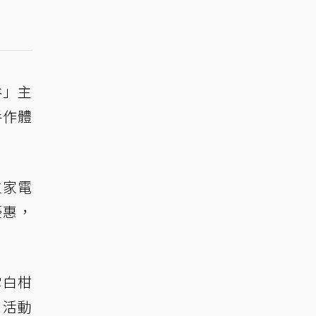
谷」主
手作體
立家電
優惠，
雪白柑
、活動