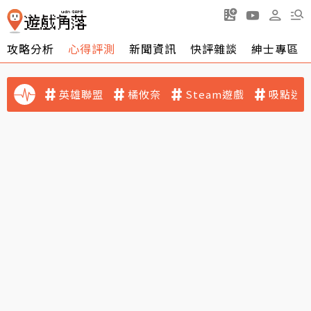
攻略分析
心得評測
新聞資訊
快評雜談
紳士專區
英雄聯盟
橘攸奈
Steam遊戲
吸點迷