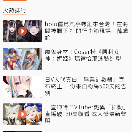
火熱排行
holo儒烏風亭螺鈿來台灣！在海
關被攔下 打開行李箱現場一陣尷
尬
魔鬼身材！Coser扮《勝利女
神：妮姬》瑪律恰那泳裝造型
日V大代真白「畢業計數器」宣
布終止 一份來自粉絲500天的告
別
一直呻吟？VTuber詭異「抖動」
直播破130萬觀看 本人發最新聲
明