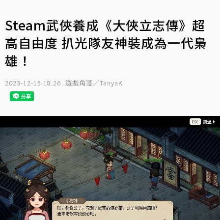
Steam武俠養成《大俠立志傳》超
高自由度 扒光隊友神裝成為一代梟
雄！
2023-12-15 18:26
遊戲角落／TanyaK