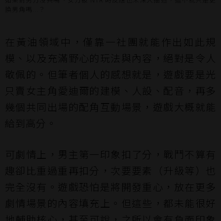
換男角嗎...？
在黃油領域中，僅靠一社團就能作出如此規
模、以及充滿野心的玩法與內容，絕對是令人
敬佩的。但筆者個人的感想就是，遊戲要是光
只賣女主角愛迪爾的建模、人設、配音，再多
幾個共同出場的配角互動場景，遊戲大概就能
給到高分。
可劇情上，男主第一印象扣了分，戰鬥不算有
趣卻比重過重再扣分，次要要素（升級等）也
完全沒有。遊戲恐怕是將開發重心，放在更多
劇情場景的內容填充上。但這些，都未能很好
地輔助核心，甚至可說，之所以會有負面印象