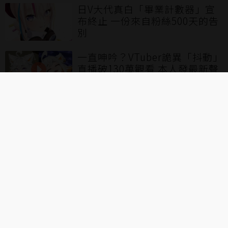
日V大代真白「畢業計數器」宣
布終止 一份來自粉絲500天的告
別
一直呻吟？VTuber詭異「抖動」
直播破130萬觀看 本人發最新聲
明
30人全數陣亡！《艾恩葛朗特迴
盪新聲》邀實況主、VT挑戰「死
亡模式」
靠聊股市走紅！台VTuber珂賽特
婉拒觀眾「直播看盤」要求：我
正職是股票交易
LOL／1等就全錯？實況主小明
劍魔開噴Bin厄薩斯：根本不會
玩