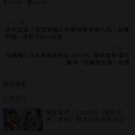
DLsite
紳士向
←
上一篇
杭州亞運《英雄聯盟》中華隊賽事懶人包！比賽
時間、收看平台一次看
下一篇
→
吃雞囉！日本肯德基推出《FF14》聯名套餐 還可
獲得「狂嗑全家桶」表情
猜你喜歡
火熱排行
魔鬼身材！Coser扮《勝利女
神：妮姬》瑪律恰那泳裝造型