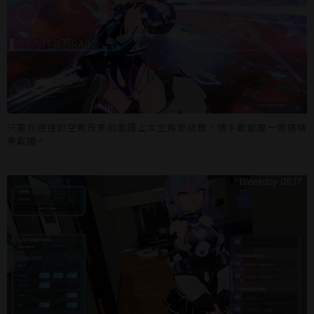
只要在絕佳的空戰背景前面擺上女主角愛迪爾，隨手截都是一張張精
美截圖。