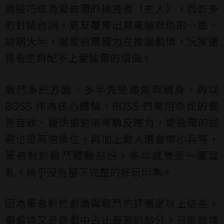
過碰巧成為愛迪爾的操控者（主人），而許多
的對話台詞，更反覆帶出其毫無自信的一面。
前期大半，當愛迪爾獨力在推展劇情，玩家還
得看主角配不上愛迪爾的煩惱。
戰鬥系統方面，多半先是雜魚戰暖身，再以
BOSS 作為核心體驗。BOSS 們常用急促的警
告音效、極快雷射來考驗反應力，愛迪爾的迴
避也是高速換位，再加上敵人還會帶小兵等，
筆者對於戰鬥體驗部份，多半感覺是一團混
亂，幾乎沒有留下完整的好玩印象。
因為筆者對於劇情與戰鬥的評價是以上這些，
偏偏這又是遊戲中占比最高的部分，只能說精