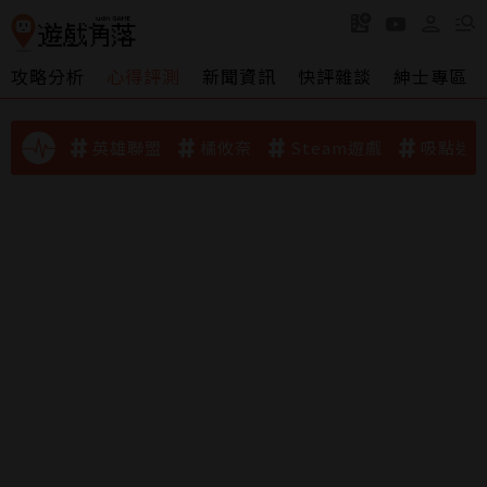
攻略分析
心得評測
新聞資訊
快評雜談
紳士專區
英雄聯盟
橘攸奈
Steam遊戲
吸點迷