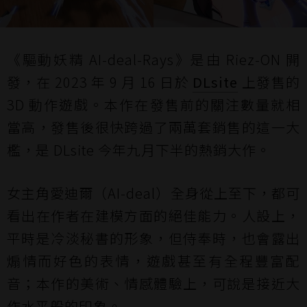
《驅動妖精 AI-deal-Rays》是由 Riez-ON 開
發，在 2023 年 9 月 16 日於
DLsite
上發售的
3D 動作遊戲。本作在發售前的關注數量就相
當高，發售後很快跨過了兩萬套銷售的這一大
檻，是 DLsite 今年九月下半的熱銷大作。
女主角愛迪爾（AI-deal）全身從上至下，都可
看出在作者在建模方面的絕佳能力。人設上，
平時是冷淡秘書的形象，但侍奉時，也會露出
煽情而好色的表情，遊戲甚至有全程豐富配
音；本作的美術、情感體驗上，可說是接近大
作水平般的印象。