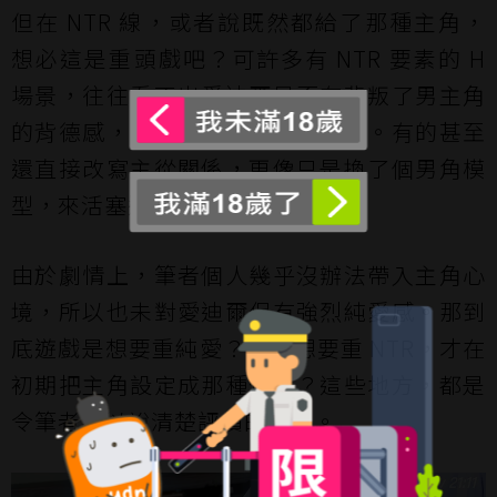
但在 NTR 線，或者說既然都給了那種主角，
想必這是重頭戲吧？可許多有 NTR 要素的 H
場景，往往看不出愛迪爾是否有背叛了男主角
的背德感，只是普通地發生性行為。有的甚至
還直接改寫主從關係，更像只是換了個男角模
型，來活塞運動罷了。
由於劇情上，筆者個人幾乎沒辦法帶入主角心
境，所以也未對愛迪爾保有強烈純愛感。那到
底遊戲是想要重純愛？還是想要重 NTR，才在
初期把主角設定成那種性格？這些地方，都是
令筆者難以說清楚評價的部分。