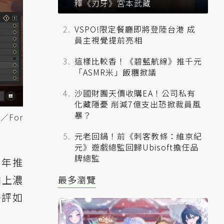
釋《刃牙》宮本武藏
VSPO!限定餐廳即將登陸台港 成
員主視覺提前亮相
這樣比較香！《碧藍航線》推千元
「ASMR米」飯糰掀議
沙國財團天價收購EA！公司私有
化藏隱憂 削減7億支出恐掀裁員風
暴？
For
元老回鍋！前《刺客教條：維京紀
元》遊戲總監回歸Ubisoft擔任品
牌總監
8 年推
加上濃
最多瀏覽
好評如