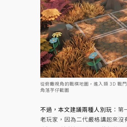
從俯瞰視角的戰棋地圖，進入類 3D 戰鬥場景
角落芋仔截圖
不過，本文建議兩種人別玩
：第
老玩家，因為二代嚴格講起來沒