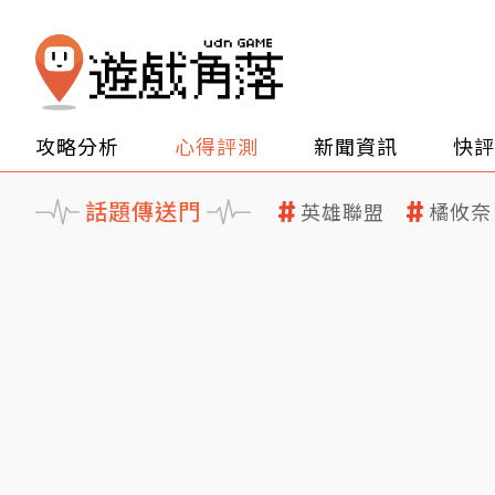
攻略分析
心得評測
新聞資訊
快評
話題傳送門
英雄聯盟
橘攸奈