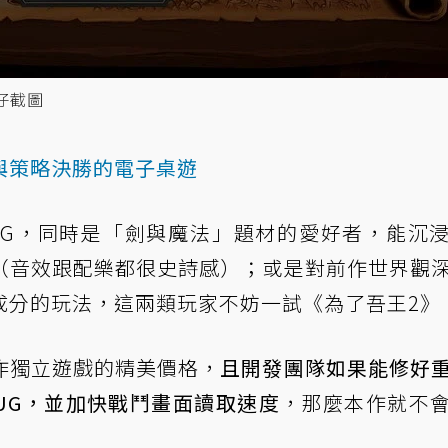
芋仔截圖
與策略決勝的電子桌遊
RPG，同時是「劍與魔法」題材的愛好者，能沉
（音效跟配樂都很史詩感）；或是對前作世界觀
成分的玩法，這兩類玩家不妨一試《為了吾王2》
作獨立遊戲的精美價格，
且開發團隊如果能修好
UG，並加快戰鬥畫面讀取速度
，那麼本作就不