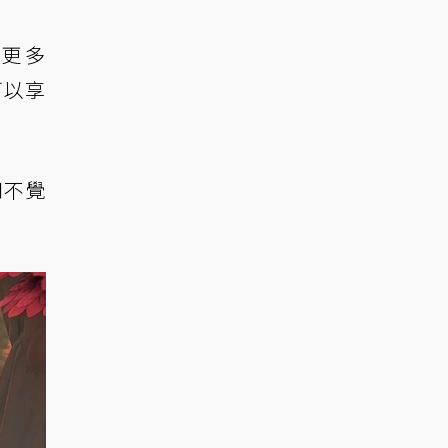
入更多
可以享
知不覺