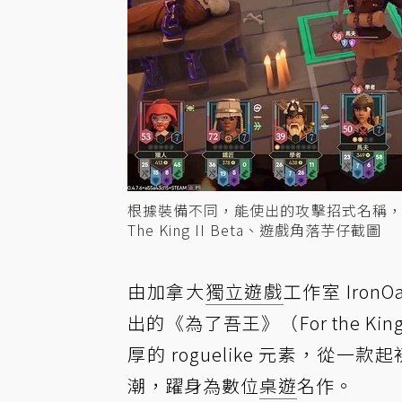
根據裝備不同，能使出的攻擊招式名稱，
The King II Beta、遊戲角落芋仔截圖
由加拿大
獨立遊戲
工作室 IronO
出的《為了吾王》（For the 
厚的 roguelike 元素，從一款
潮，躍身為數位
桌遊
名作。