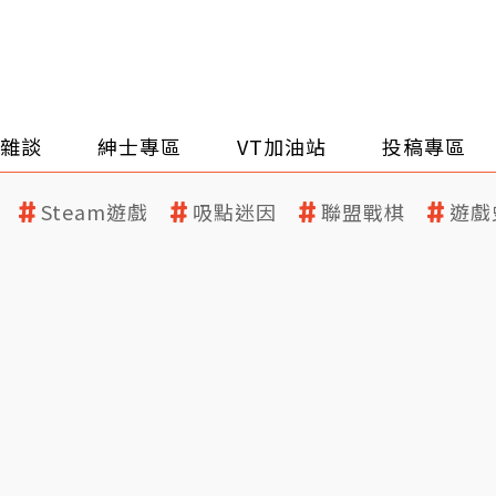
雜談
紳士專區
VT加油站
投稿專區
Steam遊戲
吸點迷因
聯盟戰棋
遊戲