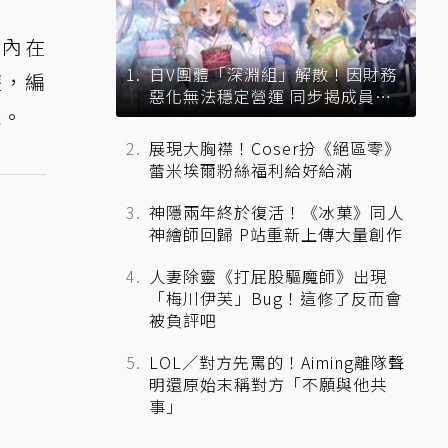
年內在
日V團體「深淵組」解散！因財務
遊，編
惡化無法穩定營運 同步揭成員未
玩。
來去向
展現大胸襟！Coser扮《絕區零》
蕾米埃爾粉絲福利給好給滿
神隱兩年終於復活！《冰菓》同人
神繪師回歸 P站重新上傳大量創作
人妻除靈《打屁股驅魔師》出現
「梅川伊芙」Bug！這修了反而會
被負評吧
LOL／對方先罵的！Aiming離隊聲
明還原始末稱對方「不願與他共
事」