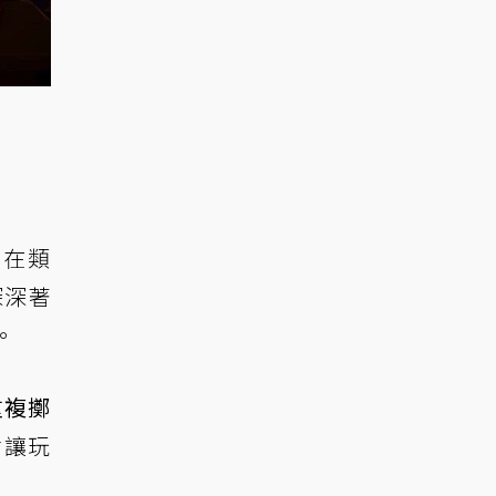
浸在類
深深著
。
重複擲
會讓玩