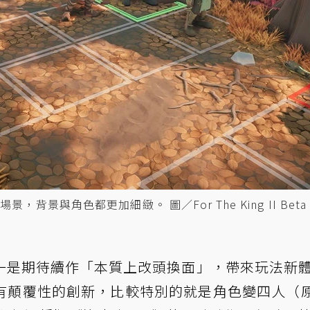
，背景與角色都更加細緻。 圖／For The King II Bet
一是期待續作「本質上改頭換面」，帶來玩法新
有顛覆性的創新，比較特別的就是角色變四人（原