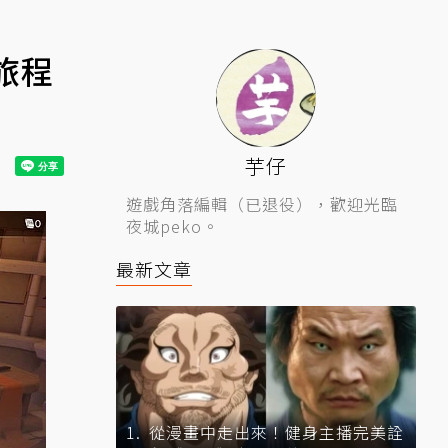
旅程
芋仔
遊戲角落編輯（已退役），歡迎光臨
夜城peko。
最新文章
從漫畫中走出來！健身主播完美詮