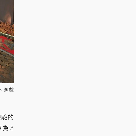
a、遊戲
體驗的
為 3