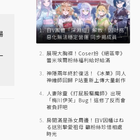
日V團體「深淵組」解散！因財務
場
惡化無法穩定營運 同步揭成員未
來去向
展現大胸襟！Coser扮《絕區零》
一
蕾米埃爾粉絲福利給好給滿
神隱兩年終於復活！《冰菓》同人
神繪師回歸 P站重新上傳大量創作
人妻除靈《打屁股驅魔師》出現
「梅川伊芙」Bug！這修了反而會
被負評吧
房間滿是孫女周邊！日V因幡はね
る送別摯愛祖母 籲粉絲珍惜相處
時光