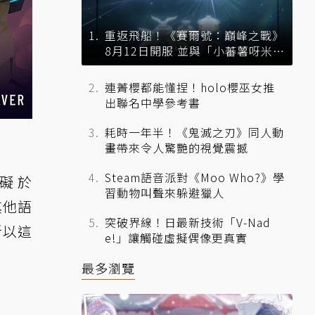
重返飛船！《賽爾號：巔峰之戰》
8月12日開服 並與「小蕃薯呀米」
展開聯動
連菁櫻都能懂捏！holo櫻巫女推
出聯名中學參考書
耗時一年半！《鬼滅之刃》同人動
畫帶來令人驚艷的視覺震撼
Steam語音派對《Moo Who?》學
礙於
習動物叫聲來躲避獵人
其他語
突破界線！日最新技術「V-Nad
所以這
e!」讓觸碰虛擬偶像更真實
最多瀏覽