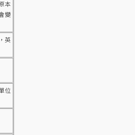
原本
就會變
果，英
單位