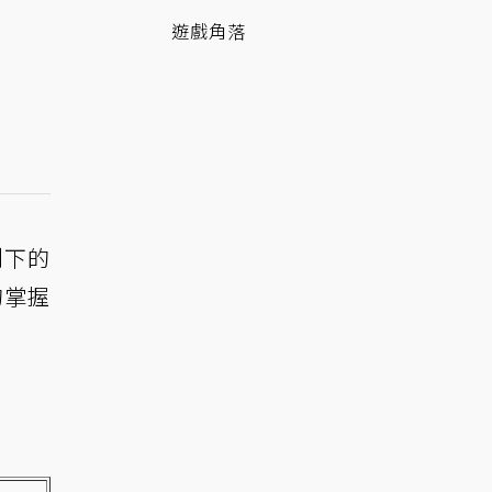
遊戲角落
剩下的
的掌握