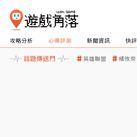
攻略分析
心得評測
新聞資訊
快評
話題傳送門
英雄聯盟
橘攸奈