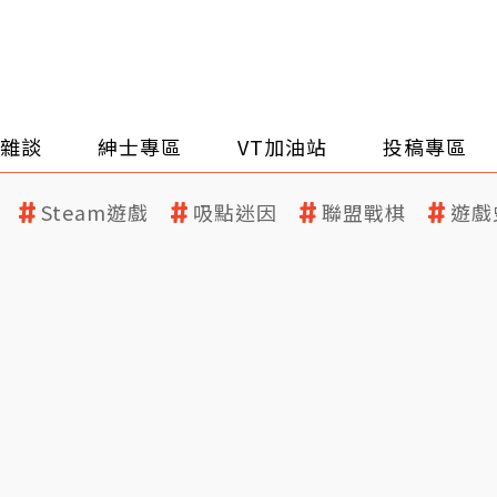
雜談
紳士專區
VT加油站
投稿專區
Steam遊戲
吸點迷因
聯盟戰棋
遊戲