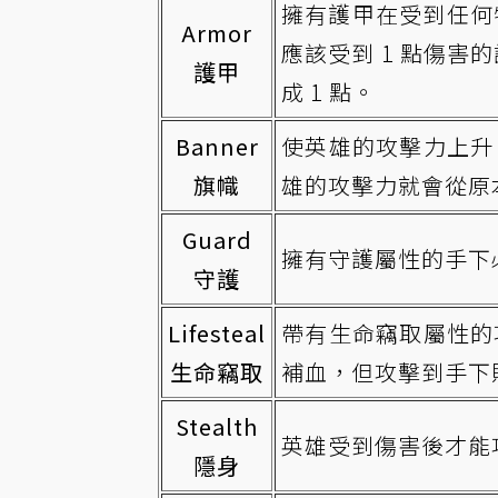
擁有護甲在受到任何
Armor
應該受到 1 點傷害
護甲
成 1 點。
Banner
使英雄的攻擊力上升 1
旗幟
雄的攻擊力就會從原本的
Guard
擁有守護屬性的手下
守護
Lifesteal
帶有生命竊取屬性的
生命竊取
補血，但攻擊到手下
Stealth
英雄受到傷害後才能
隱身