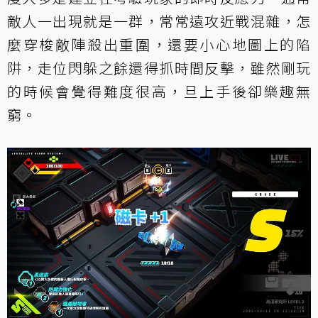
敵人一出現就是一群，常常遠攻近戰混雜，怎
麼穿梭敵陣殺出重圍，還要小心地圖上的陷
阱，走位閃躲之餘還得抓時間反擊，雖然剛玩
的時候會覺得難度很高，旦上手後卻樂趣無
窮。